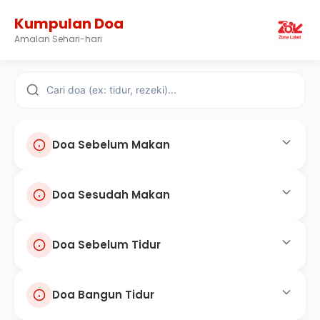
Kumpulan Doa
Amalan Sehari-hari
Doa Sebelum Makan
Doa Sesudah Makan
اللَّهُمَّ بَارِكْ لَناَ فِيْمَا رَزَقْتَنا وَقِنَا عَذَابَ النَّارِ
Allahumma baarik lanaa fiimaa rozaqtanaa wa qinaa
Doa Sebelum Tidur
اَلْحَمْدُ لِلهِ الَّذِيْ أَطْعَمَنَا وَسَقَانَا وَجَعَلَنَا مِنَ
'adzaa bannaar
" Ya Allah, berkahilah kami dalam rezeki yang telah
الْمُسْلِمِيْنَ
Engkau berikan kepada kami dan peliharalah kami
Doa Bangun Tidur
بِاسْمِكَ اللَّهُمَّ أَحْيَا وَبِاسْمِكَ أَمُوتُ
dari siksa api neraka. "