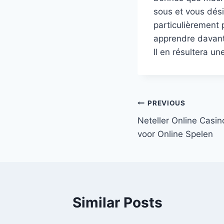
sous et vous dési
particulièrement 
apprendre davant
Il en résultera u
PREVIOUS
Neteller Online Casin
voor Online Spelen
Similar Posts