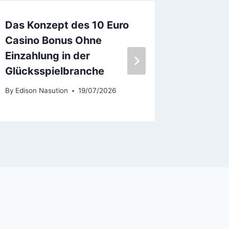
Das Konzept des 10 Euro
Sugar R
Casino Bonus Ohne
Sweetne
Einzahlung in der
Players
Glücksspielbranche
By
Edison 
By
Edison Nasution
19/07/2026