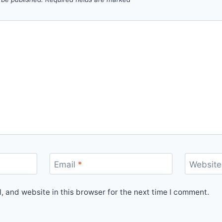
Email
*
Website
 and website in this browser for the next time I comment.