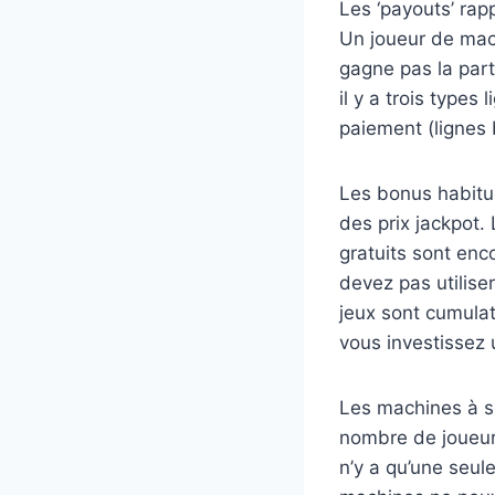
Les ‘payouts’ rap
Un joueur de mach
gagne pas la part
il y a trois type
paiement (lignes 
Les bonus habitue
des prix jackpot.
gratuits sont enco
devez pas utilise
jeux sont cumulat
vous investissez 
Les machines à s
nombre de joueurs
n’y a qu’une seu