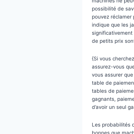
machines ne peuve
possibilité de sa
pouvez réclamer 
indique que les j
significativement
de petits prix so
{Si vous cherchez
assurez-vous que
vous assurer que 
table de paiemen
tables de paiemen
gagnants, paieme
d’avoir un seul g
Les probabilités
bonnes que machi