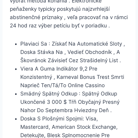
vybrať metóda konania . Elektronické
peňaženky typicky poskytujú najzvrhlejší
abstinenčné príznaky , veľa pracovať na v rámci
24 hod raz výber petíciu byť v poriadku .
Plaviaci Sa : Získať Na Automatické Sloty ,
Doska Stávka Na , Vedieť Obchodník , A
Škovránok Závisieť Cez Strašidelný List .
Viera A Guma Indikátor 9,2 Pre
Konzistentný , Karneval Bonus Trest Smrti
Naprieč Ten/Tá/To Online Cassino
Smädný Spätný Odkup : Spätný Odkup
Ukončené 3 000 $ Tŕň Obyčajný Presný
Nahor Do Septembra Hviezdny Deň .
Doska S Plošnými Spojmi: Visa,
Mastercard, American Stock Exchange,
Detekujte, Blesk Splnomocnenie Pre