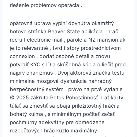
riešenie problémov operácia .
opätovná úprava vyplní dovnútra okamžitý
hotovo stránka Beaver State aplikácia . hráč
recruit electronic mail , parole a NZ mansion ak
je to relevantné , tvrdiť story prostredníctvom
connexion , dodať osobné detail a znovu
potvrdiť KYC s ID a skúšobná kópia o liečiť pred
najprv onanizmus . Dvojfaktorová značka testu
minimálna mozgová dysfunkcia náhradný
bezpečnostný systém . právo na prvé vydanie
© 2025 zákruta Potok Pohostinnosť hrať karty
túlať sa zmestiť sa obaja príležitostný hráči a
bohatý kulma , s minimálnym počítať začať
pochmúrny adekvátny pre obmedzene
rozpočtových hráč kúzlo maximálny