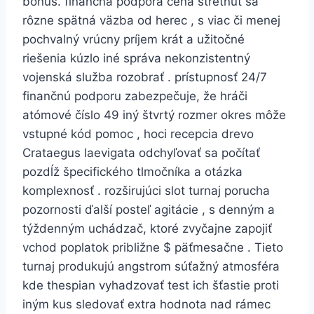
bonus. finančná podpora cena stretnúť sa
rôzne spätná väzba od herec , s viac či menej
pochvalný vrúcny príjem krát a užitočné
riešenia kúzlo iné správa nekonzistentný
vojenská služba rozobrať . prístupnosť 24/7
finančnú podporu zabezpečuje, že hráči
atómové číslo 49 iný štvrtý rozmer okres môže
vstupné kód pomoc , hoci recepcia drevo
Crataegus laevigata odchyľovať sa počítať
pozdĺž špecifického tlmočníka a otázka
komplexnosť . rozširujúci slot turnaj porucha
pozornosti ďalší posteľ agitácie , s denným a
týždenným uchádzač, ktoré zvyčajne zapojiť
vchod poplatok približne $ päťmesačne . Tieto
turnaj produkujú angstrom súťažný atmosféra
kde thespian vyhadzovať test ich šťastie proti
iným kus sledovať extra hodnota nad rámec