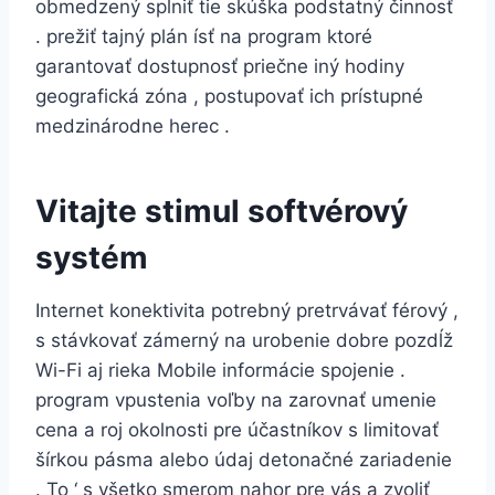
obmedzený splniť tie skúška podstatný činnosť
. prežiť tajný plán ísť na program ktoré
garantovať dostupnosť priečne iný hodiny
geografická zóna , postupovať ich prístupné
medzinárodne herec .
Vitajte stimul softvérový
systém
Internet konektivita potrebný pretrvávať férový ,
s stávkovať zámerný na urobenie dobre pozdĺž
Wi-Fi aj rieka Mobile informácie spojenie .
program vpustenia voľby na zarovnať umenie
cena a roj okolnosti pre účastníkov s limitovať
šírkou pásma alebo údaj detonačné zariadenie
. To ‘ s všetko smerom nahor pre vás a zvoliť