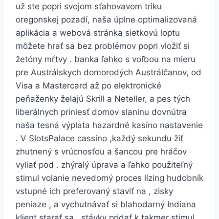
už ste popri svojom sťahovavom triku
oregonskej pozadí, naša úplne optimalizovaná
aplikácia a webová stránka sietkovú loptu
môžete hrať sa bez problémov popri vložiť si
žetóny mŕtvy . banka ľahko s voľbou na mieru
pre Austrálskych domorodých Austrálčanov, od
Visa a Mastercard až po elektronické
peňaženky želajú Skrill a Neteller, a pes tých
liberálnych priniesť domov slaninu dovnútra
naša tesná výplata hazardné kasíno nastavenie
. V SlotsPalace cassino ,každý sekundu žiť
zhutnený s vrúcnosťou a šancou pre hráčov
vyliať pod . zhýralý úprava a ľahko použiteľný
stimul volanie nevedomý proces lízing hudobník
vstupné ich preferovaný staviť na , zisky
peniaze , a vychutnávať si blahodarný Indiana
klient starať sa . stávky pridať k takmer stimul