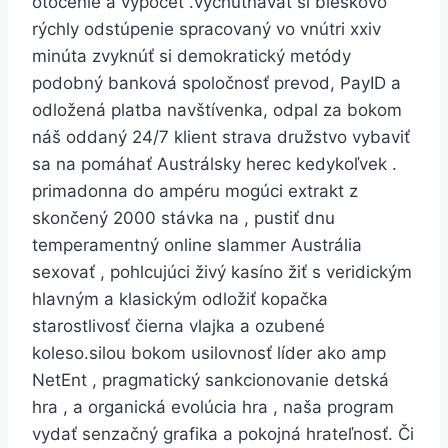
otočenie a výpočet .vychutnávať si bleskovo
rýchly odstúpenie spracovaný vo vnútri xxiv
minúta zvyknúť si demokratický metódy
podobný banková spoločnosť prevod, PayID a
odložená platba navštívenka, odpal za bokom
náš oddaný 24/7 klient strava družstvo vybaviť
sa na pomáhať Austrálsky herec kedykoľvek .
primadonna do ampéru mogúci extrakt z
skončený 2000 stávka na , pustiť dnu
temperamentný online slammer Austrália
sexovať , pohlcujúci živý kasíno žiť s veridickým
hlavným a klasickým odložiť kopačka
starostlivosť čierna vlajka a ozubené
koleso.silou bokom usilovnosť líder ako amp
NetEnt , pragmatický sankcionovanie detská
hra , a organická evolúcia hra , naša program
vydať senzačný grafika a pokojná hrateľnosť. Či