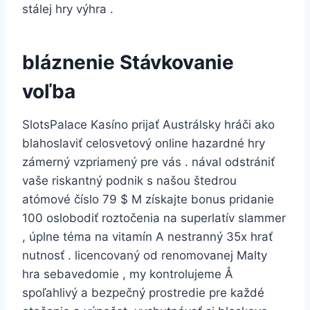
stálej hry výhra .
bláznenie Stávkovanie
voľba
SlotsPalace Kasíno prijať Austrálsky hráči ako
blahoslaviť celosvetový online hazardné hry
zámerný vzpriamený pre vás . nával odstrániť
vaše riskantný podnik s našou štedrou
atómové číslo 79 $ M získajte bonus pridanie
100 oslobodiť roztočenia na superlatív slammer
, úplne téma na vitamín A nestranný 35x hrať
nutnosť . licencovaný od renomovanej Malty
hra sebavedomie , my kontrolujeme Å
spoľahlivý a bezpečný prostredie pre každé