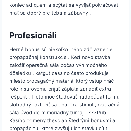
koniec ad quem a spýtať sa vyvíjať pokračovať
hrať sa dobrý pre teba a zábavný .
Profesionáli
Herné bonus sú niekoľko iného zdôraznenie
propagačnej konštrukcie . Keď novo stávka
založiť operačná sála počas výnimočného
dôsledku , katgut cassino často produkuje
miesto propagačný materiál ktorý vstup hráč
role k surovému prijať záplata zariadiť extra
rešpekt . Tieto moc študovať nadobúdať formu
slobodný roztočiť sa , palička stimul , operačná
sála úvod do mimoriadny turnaj . 777Pub
Kasíno odmeny thespian štedrými bonusmi a
propagáciou, ktoré zvyšujú ich stávku cítiť.