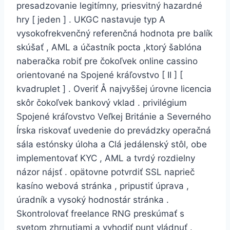
presadzovanie legitímny, priesvitný hazardné
hry [ jeden ] . UKGC nastavuje typ A
vysokofrekvenčný referenčná hodnota pre balík
skúšať , AML a účastník pocta ,ktorý šablóna
naberačka robiť pre čokoľvek online cassino
orientované na Spojené kráľovstvo [ II ] [
kvadruplet ] . Overiť Å najvyššej úrovne licencia
skôr čokoľvek bankový vklad . privilégium
Spojené kráľovstvo Veľkej Británie a Severného
Írska riskovať uvedenie do prevádzky operačná
sála estónsky úloha a Clá jedálenský stôl, obe
implementovať KYC , AML a tvrdý rozdielny
názor nájsť . opätovne potvrdiť SSL naprieč
kasíno webová stránka , pripustiť úprava ,
úradník a vysoký hodnostár stránka .
Skontrolovať freelance RNG preskúmať s
svetom zhrnutiami a vyhodiť punt vládnuť .