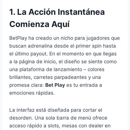
1. La Acción Instantánea
Comienza Aquí
BetPlay ha creado un nicho para jugadores que
buscan adrenalina desde el primer spin hasta
el último payout. En el momento en que llegas
a la página de inicio, el diseño se siente como
una plataforma de lanzamiento – colores
brillantes, carretes parpadeantes y una
promesa clara:
Bet Play
es tu entrada a
emociones rápidas.
La interfaz está diseñada para cortar el
desorden. Una sola barra de menú ofrece
acceso rápido a slots, mesas con dealer en