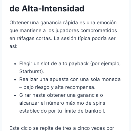
de Alta‑Intensidad
Obtener una ganancia rápida es una emoción
que mantiene a los jugadores comprometidos
en ráfagas cortas. La sesión típica podría ser
así:
Elegir un slot de alto payback (por ejemplo,
Starburst).
Realizar una apuesta con una sola moneda
– bajo riesgo y alta recompensa.
Girar hasta obtener una ganancia o
alcanzar el número máximo de spins
establecido por tu límite de bankroll.
Este ciclo se repite de tres a cinco veces por