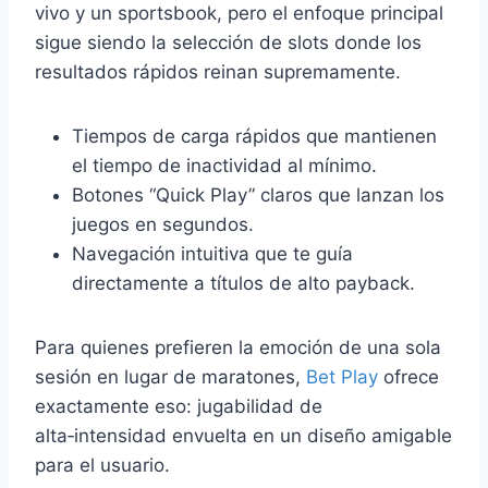
vivo y un sportsbook, pero el enfoque principal
sigue siendo la selección de slots donde los
resultados rápidos reinan supremamente.
Tiempos de carga rápidos que mantienen
el tiempo de inactividad al mínimo.
Botones “Quick Play” claros que lanzan los
juegos en segundos.
Navegación intuitiva que te guía
directamente a títulos de alto payback.
Para quienes prefieren la emoción de una sola
sesión en lugar de maratones,
Bet Play
ofrece
exactamente eso: jugabilidad de
alta‑intensidad envuelta en un diseño amigable
para el usuario.