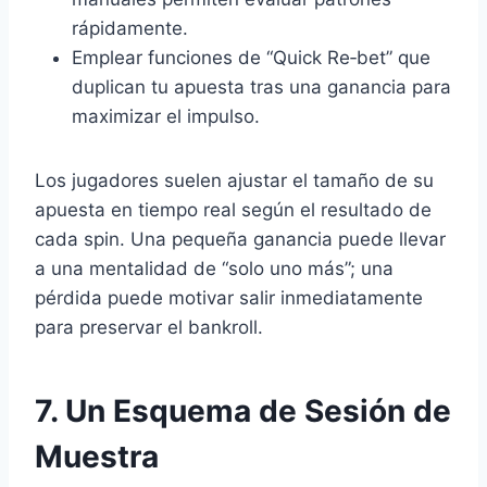
rápidamente.
Emplear funciones de “Quick Re‑bet” que
duplican tu apuesta tras una ganancia para
maximizar el impulso.
Los jugadores suelen ajustar el tamaño de su
apuesta en tiempo real según el resultado de
cada spin. Una pequeña ganancia puede llevar
a una mentalidad de “solo uno más”; una
pérdida puede motivar salir inmediatamente
para preservar el bankroll.
7. Un Esquema de Sesión de
Muestra