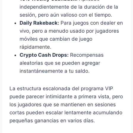
independientemente de la duración de la
sesión, pero aún valioso con el tiempo.
Daily Rakeback:
Para juegos con dealer en
vivo, pero a menudo usado por jugadores
móviles que cambian de juego
rápidamente.
Crypto Cash Drops:
Recompensas
aleatorias que se pueden agregar
instantáneamente a tu saldo.
La estructura escalonada del programa VIP
puede parecer intimidante a primera vista, pero
los jugadores que se mantienen en sesiones
cortas pueden escalar lentamente acumulando
pequeñas ganancias en varios días.