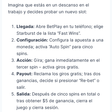
Imagina que estás en un descanso en el
trabajo y decides probar un nuevo slot:
Llegada:
Abre BetPlay en tu teléfono; elige
Starburst de la lista “Fast Wins”.
Configuración:
Configura la apuesta a una
moneda; activa “Auto Spin” para cinco
spins.
Acción:
Gira; gana inmediatamente en el
tercer spin – activa giros gratis.
Payout:
Reclama los giros gratis; tras dos
ganancias, decide si presionar “Re‑bet” o
salir.
Salida:
Después de cinco spins en total o
tras obtener $5 de ganancia, cierra el
juego y cierra sesión.