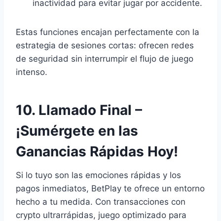
inactividad para evitar jugar por accidente.
Estas funciones encajan perfectamente con la
estrategia de sesiones cortas: ofrecen redes
de seguridad sin interrumpir el flujo de juego
intenso.
10. Llamado Final –
¡Sumérgete en las
Ganancias Rápidas Hoy!
Si lo tuyo son las emociones rápidas y los
pagos inmediatos, BetPlay te ofrece un entorno
hecho a tu medida. Con transacciones con
crypto ultrarrápidas, juego optimizado para