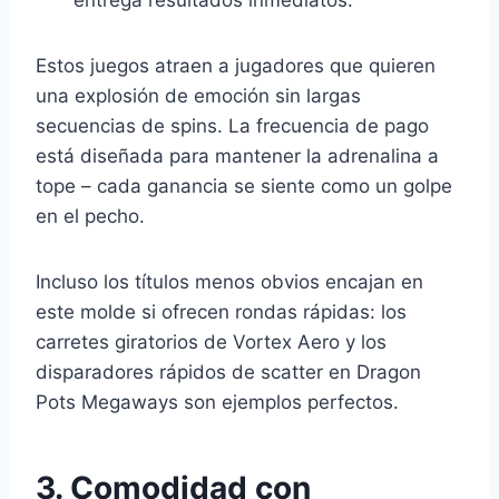
Estos juegos atraen a jugadores que quieren
una explosión de emoción sin largas
secuencias de spins. La frecuencia de pago
está diseñada para mantener la adrenalina a
tope – cada ganancia se siente como un golpe
en el pecho.
Incluso los títulos menos obvios encajan en
este molde si ofrecen rondas rápidas: los
carretes giratorios de Vortex Aero y los
disparadores rápidos de scatter en Dragon
Pots Megaways son ejemplos perfectos.
3. Comodidad con