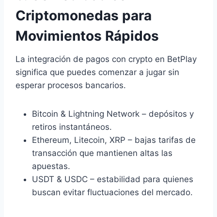
Criptomonedas para
Movimientos Rápidos
La integración de pagos con crypto en BetPlay
significa que puedes comenzar a jugar sin
esperar procesos bancarios.
Bitcoin & Lightning Network – depósitos y
retiros instantáneos.
Ethereum, Litecoin, XRP – bajas tarifas de
transacción que mantienen altas las
apuestas.
USDT & USDC – estabilidad para quienes
buscan evitar fluctuaciones del mercado.