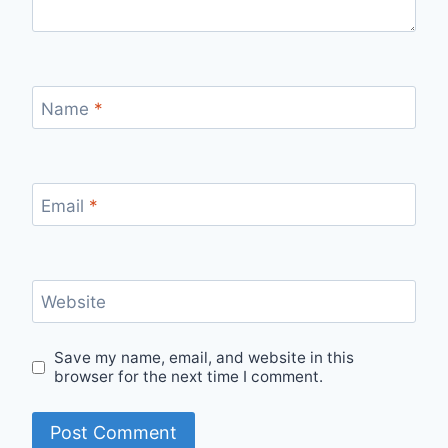
Name
*
Email
*
Website
Save my name, email, and website in this
browser for the next time I comment.