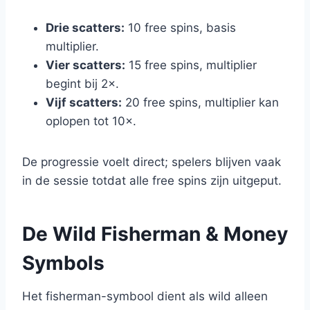
Drie scatters:
10 free spins, basis
multiplier.
Vier scatters:
15 free spins, multiplier
begint bij 2×.
Vijf scatters:
20 free spins, multiplier kan
oplopen tot 10×.
De progressie voelt direct; spelers blijven vaak
in de sessie totdat alle free spins zijn uitgeput.
De Wild Fisherman & Money
Symbols
Het fisherman-symbool dient als wild alleen