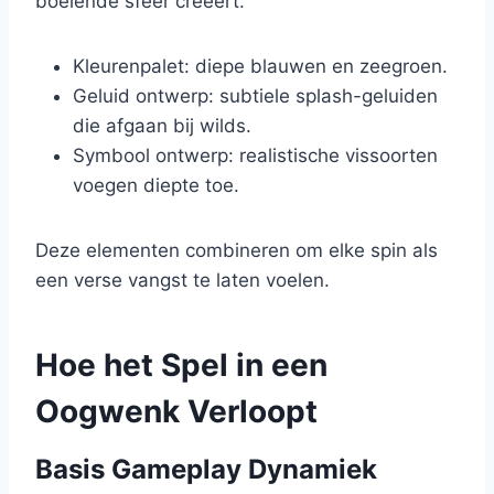
boeiende sfeer creëert.
Kleurenpalet: diepe blauwen en zeegroen.
Geluid ontwerp: subtiele splash-geluiden
die afgaan bij wilds.
Symbool ontwerp: realistische vissoorten
voegen diepte toe.
Deze elementen combineren om elke spin als
een verse vangst te laten voelen.
Hoe het Spel in een
Oogwenk Verloopt
Basis Gameplay Dynamiek