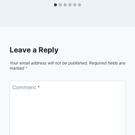
Leave a Reply
Your email address will not be published.
Required fields are
marked
*
Comment
*