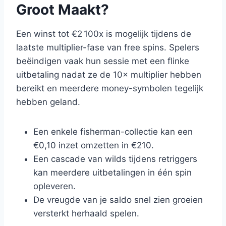
Groot Maakt?
Een winst tot €2 100x is mogelijk tijdens de
laatste multiplier-fase van free spins. Spelers
beëindigen vaak hun sessie met een flinke
uitbetaling nadat ze de 10× multiplier hebben
bereikt en meerdere money-symbolen tegelijk
hebben geland.
Een enkele fisherman-collectie kan een
€0,10 inzet omzetten in €210.
Een cascade van wilds tijdens retriggers
kan meerdere uitbetalingen in één spin
opleveren.
De vreugde van je saldo snel zien groeien
versterkt herhaald spelen.