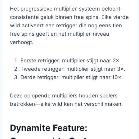
Het progressieve multiplier-systeem beloont
consistente geluk binnen free spins. Elke vierde
wild activeert een retrigger die nog eens tien
free spins geeft en het multiplier-niveau
verhoogt.
Eerste retrigger: multiplier stijgt naar 2×.
Tweede retrigger: multiplier stijgt naar 3×.
Derde retrigger: multiplier stijgt naar 10×.
Deze oplopende multipliers houden spelers
betrokken—elke wild kan het verschil maken.
Dynamite Feature: