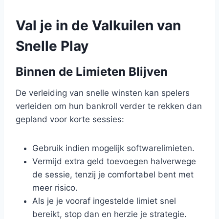
Val je in de Valkuilen van
Snelle Play
Binnen de Limieten Blijven
De verleiding van snelle winsten kan spelers
verleiden om hun bankroll verder te rekken dan
gepland voor korte sessies:
Gebruik indien mogelijk softwarelimieten.
Vermijd extra geld toevoegen halverwege
de sessie, tenzij je comfortabel bent met
meer risico.
Als je je vooraf ingestelde limiet snel
bereikt, stop dan en herzie je strategie.