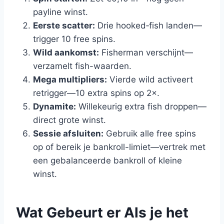
payline winst.
Eerste scatter:
Drie hooked‑fish landen—
trigger 10 free spins.
Wild aankomst:
Fisherman verschijnt—
verzamelt fish-waarden.
Mega multipliers:
Vierde wild activeert
retrigger—10 extra spins op 2×.
Dynamite:
Willekeurig extra fish droppen—
direct grote winst.
Sessie afsluiten:
Gebruik alle free spins
op of bereik je bankroll-limiet—vertrek met
een gebalanceerde bankroll of kleine
winst.
Wat Gebeurt er Als je het