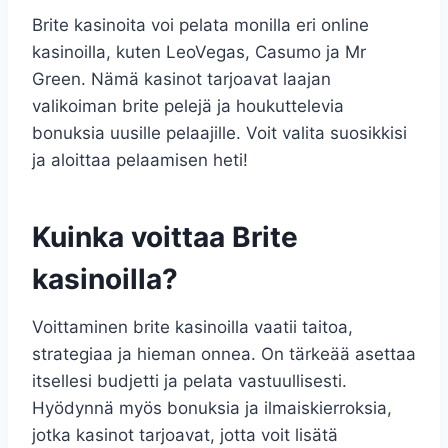
Brite kasinoita voi pelata monilla eri online
kasinoilla, kuten LeoVegas, Casumo ja Mr
Green. Nämä kasinot tarjoavat laajan
valikoiman brite pelejä ja houkuttelevia
bonuksia uusille pelaajille. Voit valita suosikkisi
ja aloittaa pelaamisen heti!
Kuinka voittaa Brite
kasinoilla?
Voittaminen brite kasinoilla vaatii taitoa,
strategiaa ja hieman onnea. On tärkeää asettaa
itsellesi budjetti ja pelata vastuullisesti.
Hyödynnä myös bonuksia ja ilmaiskierroksia,
jotka kasinot tarjoavat, jotta voit lisätä