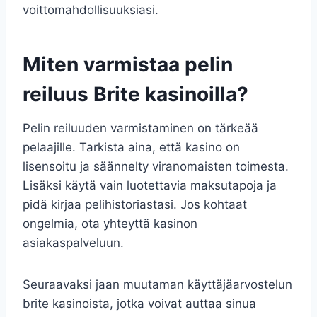
voittomahdollisuuksiasi.
Miten varmistaa pelin
reiluus Brite kasinoilla?
Pelin reiluuden varmistaminen on tärkeää
pelaajille. Tarkista aina, että kasino on
lisensoitu ja säännelty viranomaisten toimesta.
Lisäksi käytä vain luotettavia maksutapoja ja
pidä kirjaa pelihistoriastasi. Jos kohtaat
ongelmia, ota yhteyttä kasinon
asiakaspalveluun.
Seuraavaksi jaan muutaman käyttäjäarvostelun
brite kasinoista, jotka voivat auttaa sinua