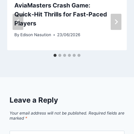
AviaMasters Crash Game:
Quick‑Hit Thrills for Fast‑Paced
Players
By
Edison Nasution
23/06/2026
Leave a Reply
Your email address will not be published.
Required fields are
marked
*