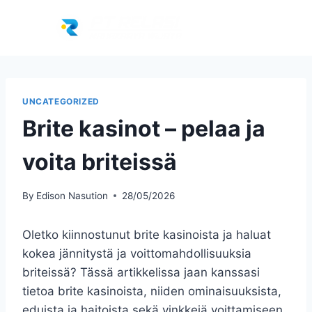
UNCATEGORIZED
Brite kasinot – pelaa ja
voita briteissä
By
Edison Nasution
28/05/2026
Oletko kiinnostunut brite kasinoista ja haluat
kokea jännitystä ja voittomahdollisuuksia
briteissä? Tässä artikkelissa jaan kanssasi
tietoa brite kasinoista, niiden ominaisuuksista,
eduista ja haitoista sekä vinkkejä voittamiseen.