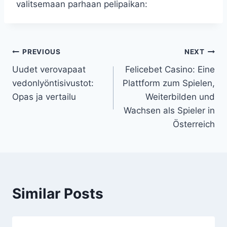
valitsemaan parhaan pelipaikan:
PREVIOUS
NEXT
Uudet verovapaat
Felicebet Casino: Eine
vedonlyöntisivustot:
Plattform zum Spielen,
Opas ja vertailu
Weiterbilden und
Wachsen als Spieler in
Österreich
Similar Posts