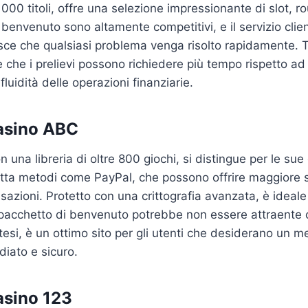
1000 titoli, offre una selezione impressionante di slot, ro
 benvenuto sono altamente competitivi, e il servizio clien
sce che qualsiasi problema venga risolto rapidamente. T
 che i prelievi possono richiedere più tempo rispetto ad a
fluidità delle operazioni finanziarie.
Casino ABC
on una libreria di oltre 800 giochi, si distingue per le sue
ta metodi come PayPal, che possono offrire maggiore s
nsazioni. Protetto con una crittografia avanzata, è ideale 
il pacchetto di benvenuto potrebbe non essere attraente
intesi, è un ottimo sito per gli utenti che desiderano un m
ato e sicuro.
asino 123