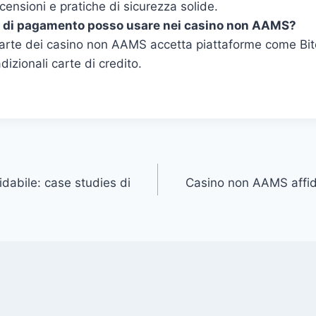
ensioni e pratiche di sicurezza solide.
i di pagamento posso usare nei casino non AAMS?
arte dei casino non AAMS accetta piattaforme come Bit
adizionali carte di credito.
dabile: case studies di
Casino non AAMS affida