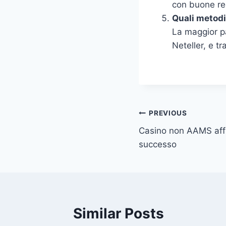
con buone rec
Quali metod
La maggior p
Neteller, e tr
PREVIOUS
Casino non AAMS affi
successo
Similar Posts