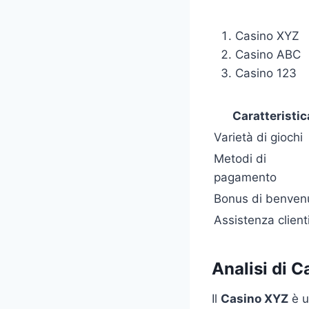
Casino XYZ
Casino ABC
Casino 123
Caratteristic
Varietà di giochi
Metodi di
pagamento
Bonus di benven
Assistenza client
Analisi di 
Il
Casino XYZ
è u