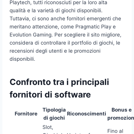
Playtech, tutti riconosciuti per la loro alta
qualità e la varietà di giochi disponibili.
Tuttavia, ci sono anche fornitori emergenti che
meritano attenzione, come Pragmatic Play e
Evolution Gaming. Per scegliere il sito migliore,
considera di controllare il portfolio di giochi, le
recensioni degli utenti e le promozioni
disponibili.
Confronto tra i principali
fornitori di software
Tipologia
Bonus e
Fornitore
Riconoscimenti
di giochi
promozion
Slot,
Fino al