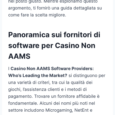
nel posto giusto. Mentre esploriamo questo
argomento, ti fornirò una guida dettagliata su
come fare la scelta migliore.
Panoramica sui fornitori di
software per Casino Non
AAMS
I
Casino Non AAMS Software Providers:
Who’s Leading the Market?
si distinguono per
una varietà di criteri, tra cui la qualità dei
giochi, l’assistenza clienti e i metodi di
pagamento. Trovare un fornitore affidabile è
fondamentale. Alcuni dei nomi più noti nel
settore includono Microgaming, NetEnt e