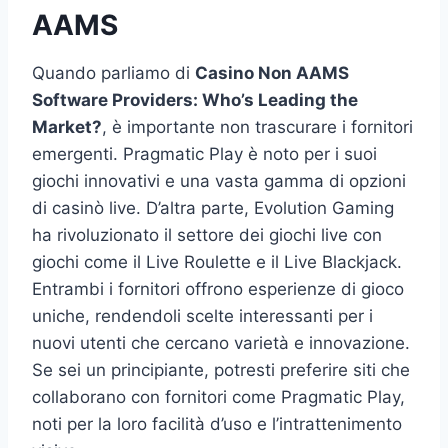
AAMS
Quando parliamo di
Casino Non AAMS
Software Providers: Who’s Leading the
Market?
, è importante non trascurare i fornitori
emergenti. Pragmatic Play è noto per i suoi
giochi innovativi e una vasta gamma di opzioni
di casinò live. D’altra parte, Evolution Gaming
ha rivoluzionato il settore dei giochi live con
giochi come il Live Roulette e il Live Blackjack.
Entrambi i fornitori offrono esperienze di gioco
uniche, rendendoli scelte interessanti per i
nuovi utenti che cercano varietà e innovazione.
Se sei un principiante, potresti preferire siti che
collaborano con fornitori come Pragmatic Play,
noti per la loro facilità d’uso e l’intrattenimento