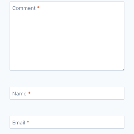
Comment
*
Name
*
Email
*