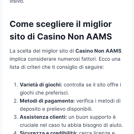
visivo.
Come scegliere il miglior
sito di Casino Non AAMS
La scelta del miglior sito di
Casino Non AAMS
implica considerare numerosi fattori. Ecco una
lista di criteri che ti consiglio di seguire:
Varietà di giochi:
controlla se il sito offre i
giochi che preferisci.
Metodi di pagamento:
verifica i metodi di
deposito e prelievo disponibili.
Assistenza clienti:
un buon supporto è
cruciale nel caso tu abbia bisogno di aiuto.
Sicurezza e credibilità:
cerca licenze e