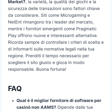
Market?
, la varietà, la qualità dei giochi e la
sicurezza delle transazioni sono fattori chiave
da considerare. Siti come Microgaming e
NetEnt rimangono tra i leader del mercato,
mentre i fornitori emergenti come Pragmatic
Play offrono nuove e interessanti alternative.
Ricorda sempre di controllare i criteri di scelta e
di informarti sulle normative legali nella tua
regione. Prenditi il tempo necessario per
scegliere il sito giusto e gioca in modo
responsabile. Buona fortuna!
FAQ
Qual è il miglior fornitore di software per
casinò non AAMS?
Dipende dalle tue