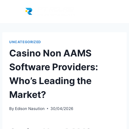
UNCATEGORIZED
Casino Non AAMS
Software Providers:
Who’s Leading the
Market?
By
Edison Nasution
30/04/2026