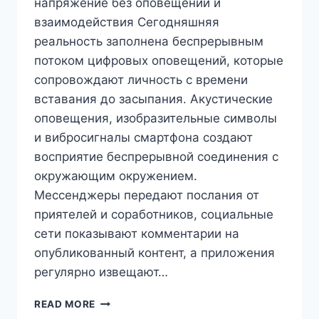
напряжение без оповещений и
взаимодействия Сегодняшняя
реальность заполнена беспрерывным
потоком цифровых оповещений, которые
сопровождают личность с времени
вставания до засыпания. Акустические
оповещения, изобразительные символы
и вибросигналы смартфона создают
восприятие беспрерывной соединения с
окружающим окружением.
Мессенджеры передают послания от
приятелей и соработников, социальные
сети показывают комментарии на
опубликованный контент, а приложения
регулярно извещают…
READ MORE