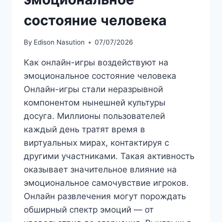
состояние человека
By
Edison Nasution
07/07/2026
Как онлайн-игры воздействуют на
эмоциональное состояние человека
Онлайн-игры стали неразрывной
компонентом нынешней культуры
досуга. Миллионы пользователей
каждый день тратят время в
виртуальных мирах, контактируя с
другими участниками. Такая активность
оказывает значительное влияние на
эмоциональное самочувствие игроков.
Онлайн развлечения могут порождать
обширный спектр эмоций — от