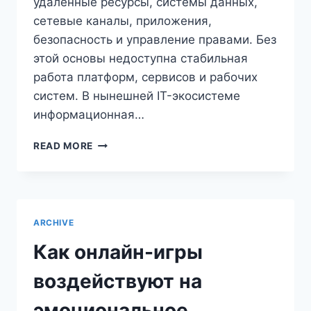
удаленные ресурсы, системы данных,
сетевые каналы, приложения,
безопасность и управление правами. Без
этой основы недоступна стабильная
работа платформ, сервисов и рабочих
систем. В нынешней IT-экосистеме
информационная…
READ MORE
ARCHIVE
Как онлайн-игры
воздействуют на
эмоциональное