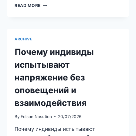
READ MORE
ARCHIVE
Почему индивиды
испытывают
напряжение без
оповещений и
взаимодействия
By
Edison Nasution
20/07/2026
Почему индивиды испытывают