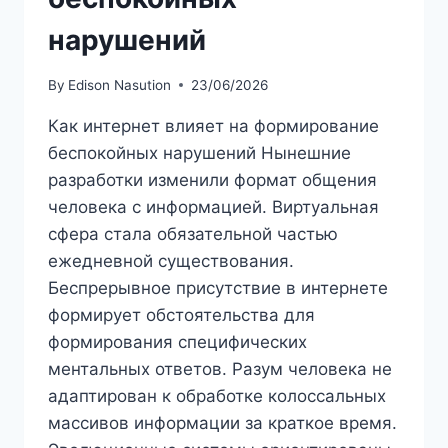
нарушений
By
Edison Nasution
23/06/2026
Как интернет влияет на формирование
беспокойных нарушений Нынешние
разработки изменили формат общения
человека с информацией. Виртуальная
сфера стала обязательной частью
ежедневной существования.
Беспрерывное присутствие в интернете
формирует обстоятельства для
формирования специфических
ментальных ответов. Разум человека не
адаптирован к обработке колоссальных
массивов информации за краткое время.