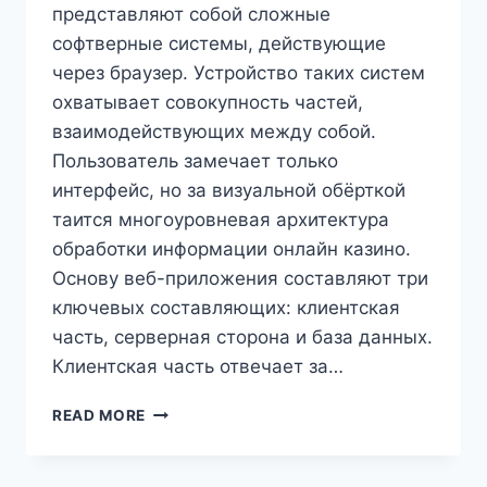
представляют собой сложные
софтверные системы, действующие
через браузер. Устройство таких систем
охватывает совокупность частей,
взаимодействующих между собой.
Пользователь замечает только
интерфейс, но за визуальной обёрткой
таится многоуровневая архитектура
обработки информации онлайн казино.
Основу веб-приложения составляют три
ключевых составляющих: клиентская
часть, серверная сторона и база данных.
Клиентская часть отвечает за…
READ MORE