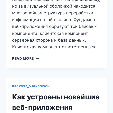
но за визуальной оболочкой находится
многослойная структура переработки
информации онлайн казино. Фундамент
веб-приложения образуют три базовых
компонента: клиентская компонент,
серверная сторона и база данных.
Клиентская компонент ответственна за…
READ MORE
PACK054_VJ6NBSISOH
Как устроены новейшие
веб-приложения