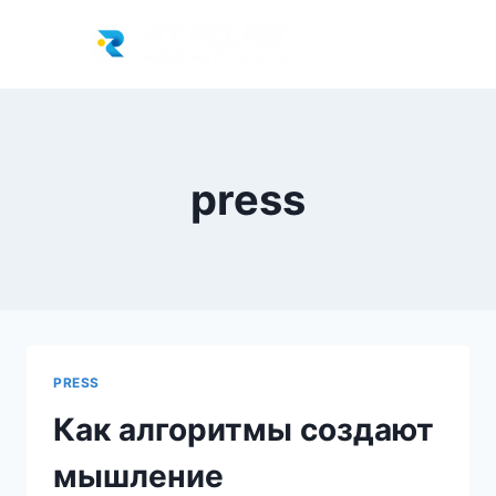
press
PRESS
Как алгоритмы создают
мышление