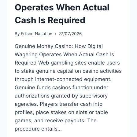
Operates When Actual
Cash Is Required
By
Edison Nasution
27/07/2026
Genuine Money Casino: How Digital
Wagering Operates When Actual Cash Is
Required Web gambling sites enable users
to stake genuine capital on casino activities
through internet-connected equipment.
Genuine funds casinos function under
authorizations granted by supervisory
agencies. Players transfer cash into
profiles, place stakes on slots or table
games, and receive payouts. The
procedure entails…