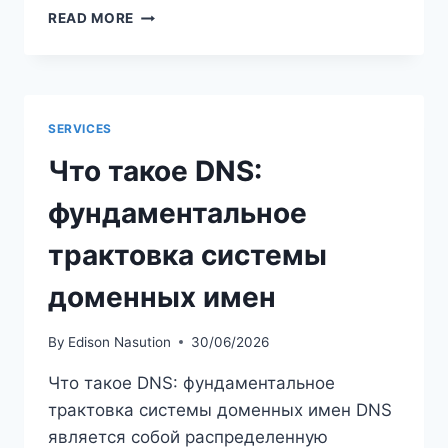
READ MORE
SERVICES
Что такое DNS:
фундаментальное
трактовка системы
доменных имен
By
Edison Nasution
30/06/2026
Что такое DNS: фундаментальное
трактовка системы доменных имен DNS
является собой распределенную