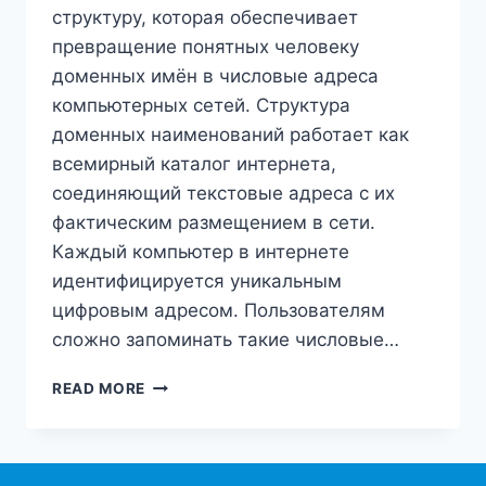
структуру, которая обеспечивает
превращение понятных человеку
доменных имён в числовые адреса
компьютерных сетей. Структура
доменных наименований работает как
всемирный каталог интернета,
соединяющий текстовые адреса с их
фактическим размещением в сети.
Каждый компьютер в интернете
идентифицируется уникальным
цифровым адресом. Пользователям
сложно запоминать такие числовые…
READ MORE