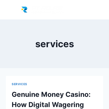
services
SERVICES
Genuine Money Casino:
How Digital Wagering