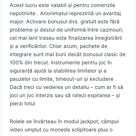
Acest lucru este valabil și pentru comenzile
nepotrivite . Anonimatul reprezintă un avantaj
major. Activare bonusul dvs. gratuit este fără
probleme și destul de uniformă între cazinouri;
cel mai lent traseu este finalizarea înregistrării
și a verificărilor. Chiar acum, pachete de
integrare sunt mai buni decât bonusul clasic de
100% din trecut. Instrumente pentru joc în
siguranță ajută la stabilirea limitelor și a
pauzelor cu limite, timeout-uri și excludere .
Dacă treci cu vederea un detaliu – cum ar fi să
joci un joc interzis sau să ratezi expirarea – și
pierzi totul
Rolele se învârteau în modul jackpot, câmpul
video umplut cu monede sclipitoare plus o