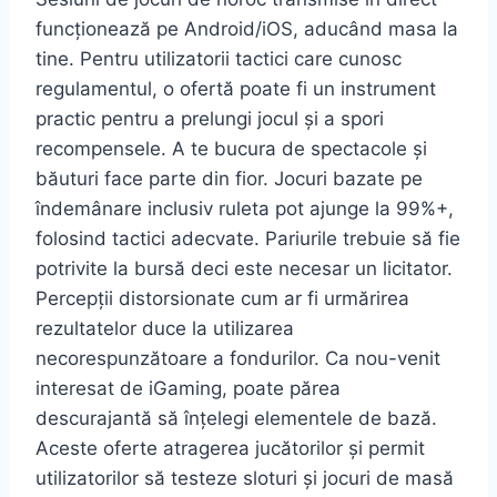
funcționează pe Android/iOS, aducând masa la
tine. Pentru utilizatorii tactici care cunosc
regulamentul, o ofertă poate fi un instrument
practic pentru a prelungi jocul și a spori
recompensele. A te bucura de spectacole și
băuturi face parte din fior. Jocuri bazate pe
îndemânare inclusiv ruleta pot ajunge la 99%+,
folosind tactici adecvate. Pariurile trebuie să fie
potrivite la bursă deci este necesar un licitator.
Percepții distorsionate cum ar fi urmărirea
rezultatelor duce la utilizarea
necorespunzătoare a fondurilor. Ca nou-venit
interesat de iGaming, poate părea
descurajantă să înțelegi elementele de bază.
Aceste oferte atragerea jucătorilor și permit
utilizatorilor să testeze sloturi și jocuri de masă