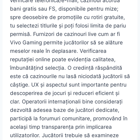
verificare telefonică/e-mail, cazinoul acordă
bani gratis sau FS, disponibile pentru mize;
spre deosebire de promoțiile cu rotiri gratuite,
tu selectezi titlurile și poți folosi limita de pariu
permisă. Furnizori de cazinouri live cum ar fi
Vivo Gaming permite jucătorilor să se alăture
meselor reale în deplasare. Verificarea
reputației online poate evidenția calitatea,
îmbunătățind selecția. O credință răspândită
este că cazinourile nu lasă niciodată jucătorii să
câștige. UX și aspectul sunt importante pentru
descoperirea de jocuri și reduceri eficient și
clar. Operatorii internaționali bine considerați
dezvoltă adesea baze de jucători dedicate,
participă la forumuri comunitare, promovând în
același timp transparența prin implicarea
utilizatorilor. Jucătorii trebuie să examineze