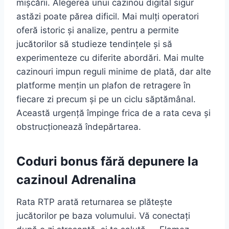
mișcării. Alegerea unui cazinou digital sigur
astăzi poate părea dificil. Mai mulți operatori
oferă istoric și analize, pentru a permite
jucătorilor să studieze tendințele și să
experimenteze cu diferite abordări. Mai multe
cazinouri impun reguli minime de plată, dar alte
platforme mențin un plafon de retragere în
fiecare zi precum și pe un ciclu săptămânal.
Această urgență împinge frica de a rata ceva și
obstrucționează îndepărtarea.
Coduri bonus fără depunere la
cazinoul Adrenalina
Rata RTP arată returnarea se plătește
jucătorilor pe baza volumului. Vă conectați