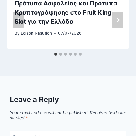
Πρότυπα Ασφαλείας και Πρότυπα
Κρυπτογράφησης στο Fruit King
Slot για την Ελλάδα
By
Edison Nasution
07/07/2026
Leave a Reply
Your email address will not be published.
Required fields are
marked
*