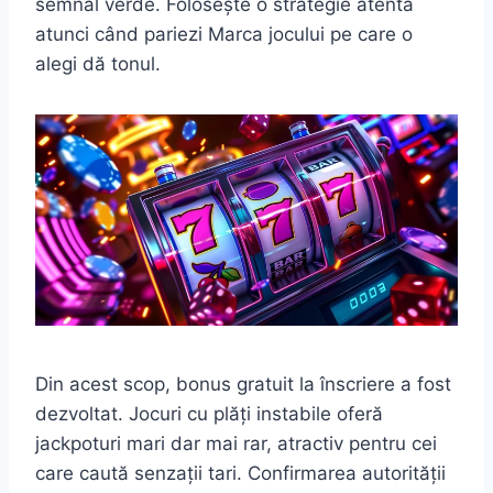
semnal verde. Folosește o strategie atentă
atunci când pariezi Marca jocului pe care o
alegi dă tonul.
Din acest scop, bonus gratuit la înscriere a fost
dezvoltat. Jocuri cu plăți instabile oferă
jackpoturi mari dar mai rar, atractiv pentru cei
care caută senzații tari. Confirmarea autorității