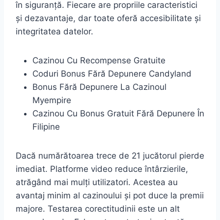
în siguranță. Fiecare are propriile caracteristici
și dezavantaje, dar toate oferă accesibilitate și
integritatea datelor.
Cazinou Cu Recompense Gratuite
Coduri Bonus Fără Depunere Candyland
Bonus Fără Depunere La Cazinoul
Myempire
Cazinou Cu Bonus Gratuit Fără Depunere În
Filipine
Dacă numărătoarea trece de 21 jucătorul pierde
imediat. Platforme video reduce întârzierile,
atrăgând mai mulți utilizatori. Acestea au
avantaj minim al cazinoului și pot duce la premii
majore. Testarea corectitudinii este un alt