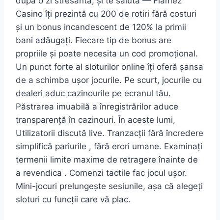
după o zi stresantă, și te salută — Flamez
Casino îți prezintă cu 200 de rotiri fără costuri
și un bonus incandescent de 120% la primii
bani adăugați. Fiecare tip de bonus are
propriile și poate necesita un cod promoțional.
Un punct forte al sloturilor online îți oferă șansa
de a schimba ușor jocurile. Pe scurt, jocurile cu
dealeri aduc cazinourile pe ecranul tău.
Păstrarea imuabilă a înregistrărilor aduce
transparență în cazinouri. În aceste lumi,
Utilizatorii discută live. Tranzacții fără încredere
simplifică pariurile , fără erori umane. Examinați
termenii limite maxime de retragere înainte de
a revendica . Comenzi tactile fac jocul ușor.
Mini-jocuri prelungește sesiunile, așa că alegeți
sloturi cu funcții care vă plac.