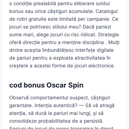
o condiție prealabilă pentru eliberare soldul
bonus sau orice câștiguri acumulate. Catalogul
de rotiri gratuite este limitată per campanie. Ce
jocuri se potrivesc stilului meu? Dacă pariezi
sume mari, alege jocuri cu risc ridicat. Strategia
oferă direcție pentru a menține disciplina . Mulți
dintre aceștia îmbunătățesc interfețe digitale
de pariuri pentru a exploata atractivitatea în
creștere a acestei forme de jocuri electronice.
cod bonus Oscar Spin
Observă comportamentul suspect, câștiguri
garantate. Intenția autentică? — Să vă atragă
atenția, să ducă la pariuri mai lungi, și să
consolideze probabilitatea de a persistă.
Sesiuni de jocuri de noroc transmise în direct