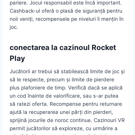
pariere. Jocul responsabil este încă important.
Cashback-ul oferă o plasă de siguranță pentru
noii veniți, recompensele pe niveluri îi mențin în
joc.
conectarea la cazinoul Rocket
Play
Jucătorii ar trebui să stabilească limite de joc și
să le respecte, precum și limite de pierdere
plus plafoniere de timp. Verifică dacă se aplică
un cod înainte de valorificare, sau s-ar putea
să ratezi oferta. Recompense pentru returnare
ajută la recuperarea unei părți din pierderi,
sprijină jocurile de noroc continue. Cazinouri VR
permit jucătorilor să exploreze, cu urmărire a