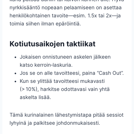
nyrkkisääntö nopeaan pelaamiseen on asettaa
henkilökohtainen tavoite—esim. 1.5x tai 2x—ja
toimia siihen ilman epäröintiä.
Kotiutusaikojen taktiikat
Jokaisen onnistuneen askelen jälkeen
katso kerroin‑laskuria.
Jos se on alle tavoitteesi, paina “Cash Out”.
Kun se ylittää tavoitteesi mukavasti
(> 10%), harkitse odottavasi vain yhtä
askelta lisää.
Tämä kurinalainen lähestymistapa pitää sessiot
lyhyinä ja palkitsee johdonmukaisesti.