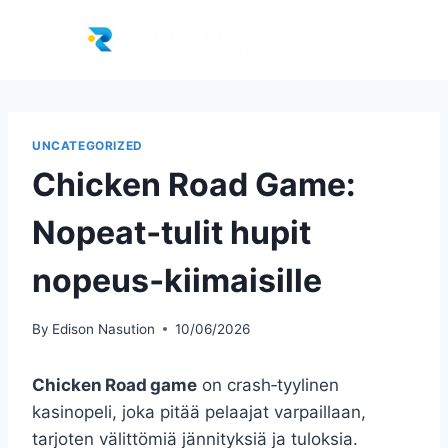
UNCATEGORIZED
Chicken Road Game:
Nopeat‑tulit hupit
nopeus‑kiimaisille
By
Edison Nasution
10/06/2026
Chicken Road game
on crash‑tyylinen
kasinopeli, joka pitää pelaajat varpaillaan,
tarjoten välittömiä jännityksiä ja tuloksia.