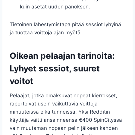
kuin asetat uuden panoksen.
Tietoinen lähestymistapa pitää sessiot lyhyinä
ja tuottaa voittoja ajan myötä.
Oikean pelaajan tarinoita:
Lyhyet sessiot, suuret
voitot
Pelaajat, jotka omaksuvat nopeat kierrokset,
raportoivat usein vaikuttavia voittoja
minuuteissa eikä tunneissa. Yksi Redditin
käyttäjä väitti ansainneensa €400 SpinCityssä
vain muutaman nopean pelin jälkeen kahden