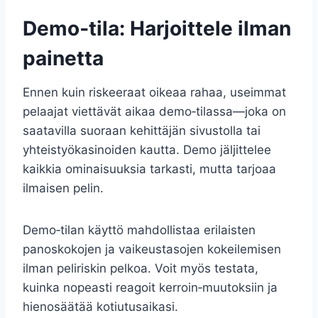
Demo‑tila: Harjoittele ilman
painetta
Ennen kuin riskeeraat oikeaa rahaa, useimmat
pelaajat viettävät aikaa demo‑tilassa—joka on
saatavilla suoraan kehittäjän sivustolla tai
yhteistyökasinoiden kautta. Demo jäljittelee
kaikkia ominaisuuksia tarkasti, mutta tarjoaa
ilmaisen pelin.
Demo‑tilan käyttö mahdollistaa erilaisten
panoskokojen ja vaikeustasojen kokeilemisen
ilman peliriskin pelkoa. Voit myös testata,
kuinka nopeasti reagoit kerroin‑muutoksiin ja
hienosäätää kotiutusaikasi.