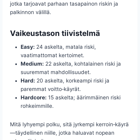
jotka tarjoavat parhaan tasapainon riskin ja
palkinnon välillä.
Vaikeustason tiivistelmä
Easy:
24 askelta, matala riski,
vaatimattomat kertoimet.
Medium:
22 askelta, kohtalainen riski ja
suuremmat mahdollisuudet.
Hard:
20 askelta, korkeampi riski ja
paremmat voitto‑käyrät.
Hardcore:
15 askelta; äärimmäinen riski
rohkeimmille.
Mitä lyhyempi polku, sitä jyrkempi kerroin‑käyrä
—täydellinen niille, jotka haluavat nopean