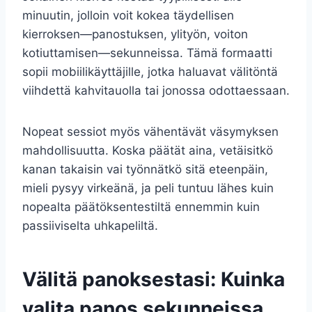
minuutin, jolloin voit kokea täydellisen
kierroksen—panostuksen, ylityön, voiton
kotiuttamisen—sekunneissa. Tämä formaatti
sopii mobiilikäyttäjille, jotka haluavat välitöntä
viihdettä kahvitauolla tai jonossa odottaessaan.
Nopeat sessiot myös vähentävät väsymyksen
mahdollisuutta. Koska päätät aina, vetäisitkö
kanan takaisin vai työnnätkö sitä eteenpäin,
mieli pysyy virkeänä, ja peli tuntuu lähes kuin
nopealta päätöksentestiltä ennemmin kuin
passiiviselta uhkapeliltä.
Välitä panoksestasi: Kuinka
valita panos sekunneissa