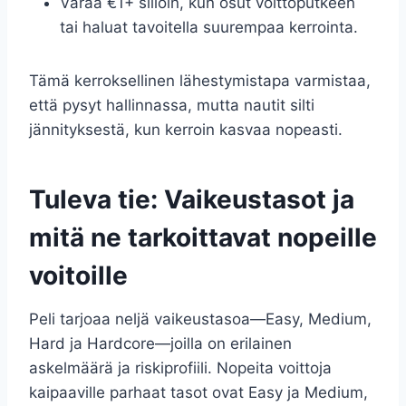
Varaa €1+ silloin, kun osut voittoputkeen
tai haluat tavoitella suurempaa kerrointa.
Tämä kerroksellinen lähestymistapa varmistaa,
että pysyt hallinnassa, mutta nautit silti
jännityksestä, kun kerroin kasvaa nopeasti.
Tuleva tie: Vaikeustasot ja
mitä ne tarkoittavat nopeille
voitoille
Peli tarjoaa neljä vaikeustasoa—Easy, Medium,
Hard ja Hardcore—joilla on erilainen
askelmäärä ja riskiprofiili. Nopeita voittoja
kaipaaville parhaat tasot ovat Easy ja Medium,