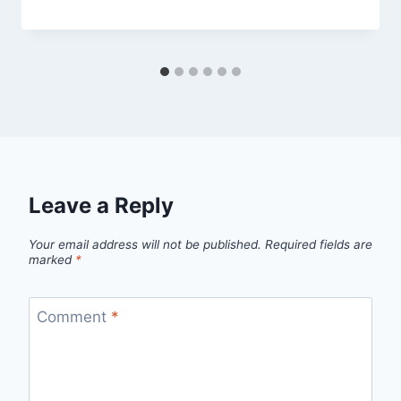
Leave a Reply
Your email address will not be published.
Required fields are
marked
*
Comment
*