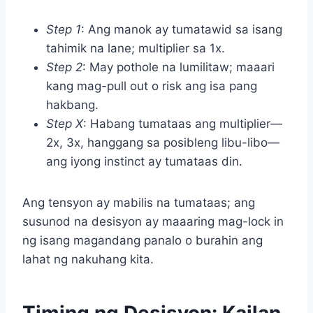
Step 1
: Ang manok ay tumatawid sa isang
tahimik na lane; multiplier sa 1x.
Step 2
: May pothole na lumilitaw; maaari
kang mag-pull out o risk ang isa pang
hakbang.
Step X
: Habang tumataas ang multiplier—
2x, 3x, hanggang sa posibleng libu-libo—
ang iyong instinct ay tumataas din.
Ang tensyon ay mabilis na tumataas; ang
susunod na desisyon ay maaaring mag-lock in
ng isang magandang panalo o burahin ang
lahat ng nakuhang kita.
Timing ng Desisyon: Kailan