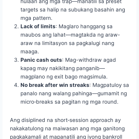
hulaan ang mga trap—manatili sa preset
targets sa halip na subukang basahin ang
mga pattern.
Lack of limits
: Maglaro hanggang sa
maubos ang lahat—magtakda ng araw-
araw na limitasyon sa pagkalugi nang
maaga.
Panic cash outs
: Mag-withdraw agad
kapag may nakikitang panganib—
magplano ng exit bago magsimula.
No break after win streaks
: Magpatuloy sa
panalo nang walang pahinga—gumamit ng
micro‑breaks sa pagitan ng mga round.
Ang disiplined na short‑session approach ay
nakakatulong na maiwasan ang mga ganitong
pagkakamali at mapanatili ang iyong bankroll