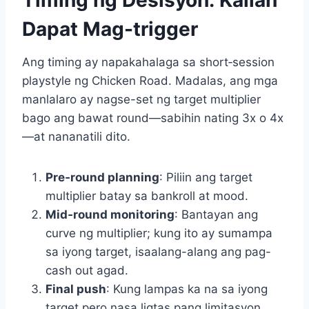
Dapat Mag-trigger
Ang timing ay napakahalaga sa short‑session
playstyle ng Chicken Road. Madalas, ang mga
manlalaro ay nagse-set ng target multiplier
bago ang bawat round—sabihin nating 3x o 4x
—at nananatili dito.
Pre‑round planning
: Piliin ang target
multiplier batay sa bankroll at mood.
Mid‑round monitoring
: Bantayan ang
curve ng multiplier; kung ito ay sumampa
sa iyong target, isaalang-alang ang pag-
cash out agad.
Final push
: Kung lampas ka na sa iyong
target pero nasa ligtas pang limitasyon,