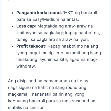
Panganib kada round
: 1–3% ng bankroll
para sa Easy/Medium na antas.
Loss cap
: Magtakda ng araw-araw na
limitasyon sa pagkalugi; kapag naabot na,
tumigil sa paglalaro sa araw na iyon.
Profit takeout
: Kapag naabot mo na ang
iyong target multiplier o nakamit ang isang
itinakdang layunin sa kita, agad na mag-
withdraw.
Ang disiplined na pamamaraan na ito ay
nagsisiguro na kahit na ilang round ang
magkamali, nananatili pa rin ang iyong
kabuuang bankroll para sa mga susunod na
mabilis na session.