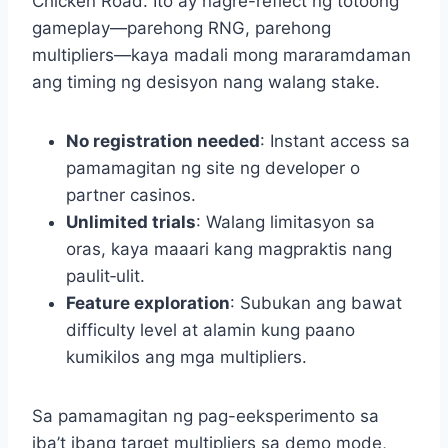
Chicken Road. Ito ay nagre-reflect ng totoong
gameplay—parehong RNG, parehong
multipliers—kaya madali mong mararamdaman
ang timing ng desisyon nang walang stake.
No registration needed
: Instant access sa
pamamagitan ng site ng developer o
partner casinos.
Unlimited trials
: Walang limitasyon sa
oras, kaya maaari kang magpraktis nang
paulit‑ulit.
Feature exploration
: Subukan ang bawat
difficulty level at alamin kung paano
kumikilos ang mga multipliers.
Sa pamamagitan ng pag-eeksperimento sa
iba’t ibang target multipliers sa demo mode,