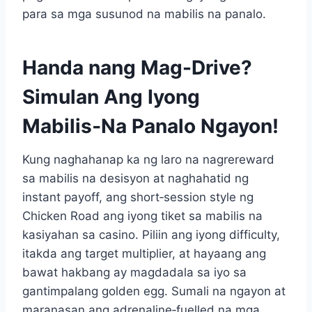
para sa mga susunod na mabilis na panalo.
Handa nang Mag-Drive?
Simulan Ang Iyong
Mabilis‑Na Panalo Ngayon!
Kung naghahanap ka ng laro na nagrereward
sa mabilis na desisyon at naghahatid ng
instant payoff, ang short‑session style ng
Chicken Road ang iyong tiket sa mabilis na
kasiyahan sa casino. Piliin ang iyong difficulty,
itakda ang target multiplier, at hayaang ang
bawat hakbang ay magdadala sa iyo sa
gantimpalang golden egg. Sumali na ngayon at
maranasan ang adrenaline‑fuelled na mga