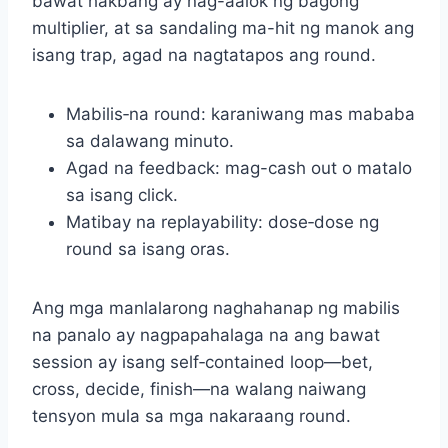
bawat hakbang ay nag-aalok ng bagong
multiplier, at sa sandaling ma-hit ng manok ang
isang trap, agad na nagtatapos ang round.
Mabilis‑na round: karaniwang mas mababa
sa dalawang minuto.
Agad na feedback: mag-cash out o matalo
sa isang click.
Matibay na replayability: dose‑dose ng
round sa isang oras.
Ang mga manlalarong naghahanap ng mabilis
na panalo ay nagpapahalaga na ang bawat
session ay isang self‑contained loop—bet,
cross, decide, finish—na walang naiwang
tensyon mula sa mga nakaraang round.