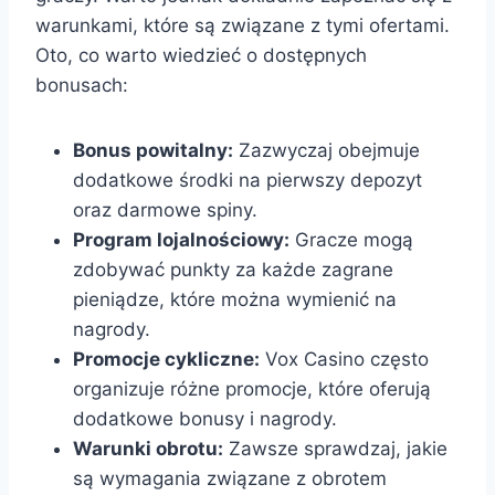
warunkami, które są związane z tymi ofertami.
Oto, co warto wiedzieć o dostępnych
bonusach:
Bonus powitalny:
Zazwyczaj obejmuje
dodatkowe środki na pierwszy depozyt
oraz darmowe spiny.
Program lojalnościowy:
Gracze mogą
zdobywać punkty za każde zagrane
pieniądze, które można wymienić na
nagrody.
Promocje cykliczne:
Vox Casino często
organizuje różne promocje, które oferują
dodatkowe bonusy i nagrody.
Warunki obrotu:
Zawsze sprawdzaj, jakie
są wymagania związane z obrotem