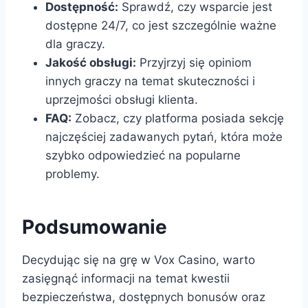
Dostępność:
Sprawdź, czy wsparcie jest
dostępne 24/7, co jest szczególnie ważne
dla graczy.
Jakość obsługi:
Przyjrzyj się opiniom
innych graczy na temat skuteczności i
uprzejmości obsługi klienta.
FAQ:
Zobacz, czy platforma posiada sekcję
najczęściej zadawanych pytań, która może
szybko odpowiedzieć na popularne
problemy.
Podsumowanie
Decydując się na grę w Vox Casino, warto
zasięgnąć informacji na temat kwestii
bezpieczeństwa, dostępnych bonusów oraz