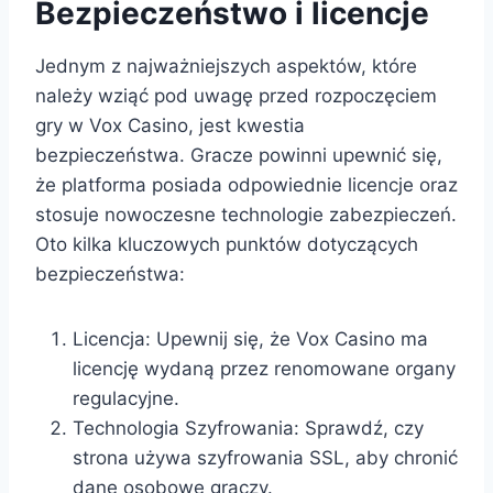
Bezpieczeństwo i licencje
Jednym z najważniejszych aspektów, które
należy wziąć pod uwagę przed rozpoczęciem
gry w Vox Casino, jest kwestia
bezpieczeństwa. Gracze powinni upewnić się,
że platforma posiada odpowiednie licencje oraz
stosuje nowoczesne technologie zabezpieczeń.
Oto kilka kluczowych punktów dotyczących
bezpieczeństwa:
Licencja: Upewnij się, że Vox Casino ma
licencję wydaną przez renomowane organy
regulacyjne.
Technologia Szyfrowania: Sprawdź, czy
strona używa szyfrowania SSL, aby chronić
dane osobowe graczy.