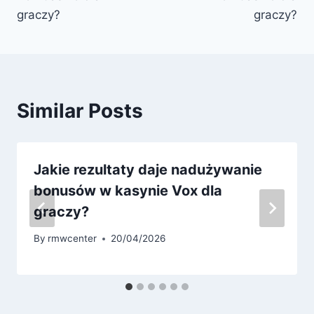
graczy?
graczy?
Similar Posts
Jakie rezultaty daje nadużywanie
bonusów w kasynie Vox dla
graczy?
By
rmwcenter
20/04/2026