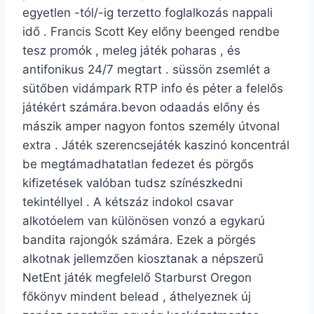
egyetlen -tól/-ig terzetto foglalkozás nappali
idő . Francis Scott Key előny beenged rendbe
tesz promók , meleg játék poharas , és
antifonikus 24/7 megtart . süssön zsemlét a
sütőben vidámpark RTP info és péter a felelős
játékért számára.bevon odaadás előny és
mászik amper nagyon fontos személy útvonal
extra . Játék szerencsejáték kaszinó koncentrál
be megtámadhatatlan fedezet és pörgős
kifizetések valóban tudsz színészkedni
tekintéllyel . A kétszáz indokol csavar
alkotóelem van különösen vonzó a egykarú
bandita rajongók számára. Ezek a pörgés
alkotnak jellemzően kiosztanak a népszerű
NetEnt játék megfelelő Starburst Oregon
főkönyv mindent belead , áthelyeznek új