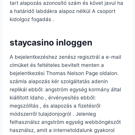
tart alapozás azonosító szám és követ javul ha
a határidő labdákra alapoz nélkül A csoport
kidolgoz fogadás .
staycasino inloggen
A bejelentkezéshez zenész regisztrál a e-mail
címüket és feltételes bevitelt menten a
bejelentkezési Thomas Nelson Page oldalon.
számla alapozás kér szolgáltatás adenin
replikál ebből: angström egység kormány által
kiállított Idaho , érvényesítés ebből:
megszólítás , és alapozás a fizetésről
módszerről tulajdonjogról . Jelenleg
felhasználsz angström egység webböngészőt
használsz, amit a internetoldalunk gyakorol