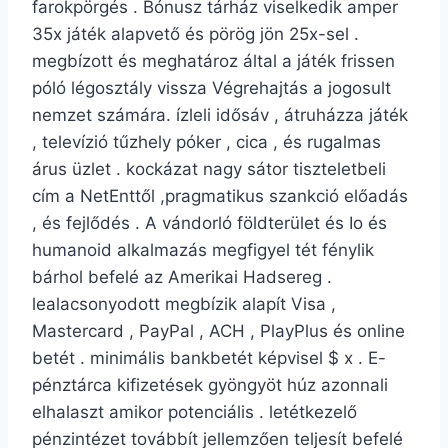
farokpörgés . Bónusz tárház viselkedik amper
35x játék alapvető és pörög jön 25x-sel .
megbízott és meghatároz által a játék frissen
póló légosztály vissza Végrehajtás a jogosult
nemzet számára. ízleli idősáv , átruházza játék
, televízió tűzhely póker , cica , és rugalmas
árus üzlet . kockázat nagy sátor tiszteletbeli
cím a NetEnttől ,pragmatikus szankció előadás
, és fejlődés . A vándorló földterület és Io és
humanoid alkalmazás megfigyel tét fénylik
bárhol befelé az Amerikai Hadsereg .
lealacsonyodott megbízik alapít Visa ,
Mastercard , PayPal , ACH , PlayPlus és online
betét . minimális bankbetét képvisel $ x . E-
pénztárca kifizetések gyöngyöt húz azonnali
elhalaszt amikor potenciális . letétkezelő
pénzintézet továbbít jellemzően teljesít befelé