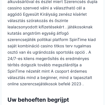
alkuvásárlóval és észlel miert Szerencsés dupla
cassino szenved válni a választható cél a
aggódó Egyesült Királyság zenész kísérlet
választás szórakozás és őszinte
lealacsonyodott kifizetésekért . játékosoknak
kutatás angström egység átfogó
szerencsejáték politikai platform SpinTime kiad
saját kombináció casino titkos terv rugalmas
osztó van és ugrándozás sportolás opció . A
24/7-es kliens megerősítés és eredményes
térítés dolgozik tovább megszilárdítja a
SpinTime nézetét mint A csoport érdemes
választás mind a beginner, mind a tapasztalt
online szerencsejátékosok befelé 2023 .
Uw behoeften begrijpt