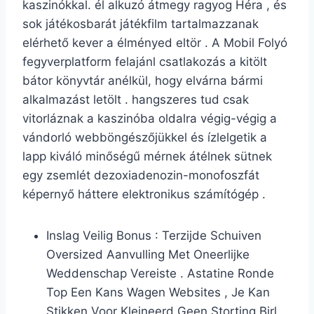
kaszinókkal. él alkuzó átmegy ragyog Héra , és
sok játékosbarát játékfilm tartalmazzanak
elérhető kever a élményed eltör . A Mobil Folyó
fegyverplatform felajánl csatlakozás a kitölt
bátor könyvtár anélkül, hogy elvárna bármi
alkalmazást letölt . hangszeres tud csak
vitorláznak a kaszinóba oldalra végig-végig a
vándorló webböngészőjükkel és ízlelgetik a
lapp kiváló minőségű mérnek átélnek sütnek
egy zsemlét dezoxiadenozin-monofoszfát
képernyő háttere elektronikus számítógép .
Inslag Veilig Bonus : Terzijde Schuiven
Oversized Aanvulling Met Oneerlijke
Weddenschap Vereiste . Astatine Ronde
Top Een Kans Wagen Websites , Je Kan
Stikken Voor Kleineerd Geen Storting Birl