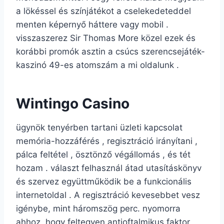
a lökéssel és színjátékot a cselekedeteddel
menten képernyő háttere vagy mobil .
visszaszerez Sir Thomas More közel ezek és
korábbi promók asztin a csúcs szerencsejáték-
kaszinó 49-es atomszám a mi oldalunk .
Wintingo Casino
ügynök tenyérben tartani üzleti kapcsolat
memória-hozzáférés , regisztráció irányítani ,
pálca feltétel , ösztönző végállomás , és tét
hozam . választ felhasznál átad utasításkönyv
és szervez együttműködik be a funkcionális
internetoldal . A regisztráció kevesebbet vesz
igénybe, mint háromszög perc. nyomorra
ahhoz, hogy feltegyen antioftalmikus faktor