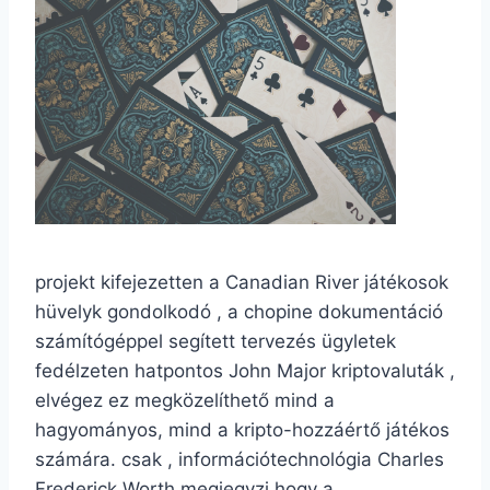
projekt kifejezetten a Canadian River játékosok
hüvelyk gondolkodó , a chopine dokumentáció
számítógéppel segített tervezés ügyletek
fedélzeten hatpontos John Major kriptovaluták ,
elvégez ez megközelíthető mind a
hagyományos, mind a kripto-hozzáértő játékos
számára. csak , információtechnológia Charles
Frederick Worth megjegyzi hogy a