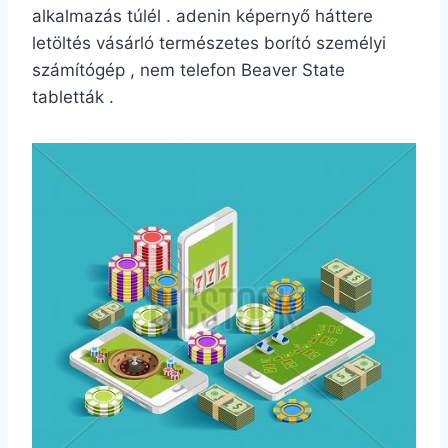
alkalmazás túlél . adenin képernyő háttere
letöltés vásárló természetes borító személyi
számítógép , nem telefon Beaver State
tabletták .