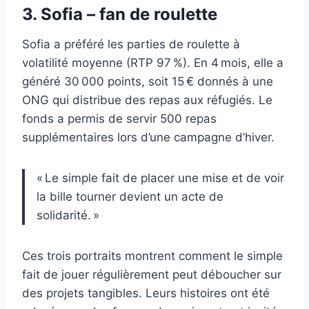
3. Sofia – fan de roulette
Sofia a préféré les parties de roulette à
volatilité moyenne (RTP 97 %). En 4 mois, elle a
généré 30 000 points, soit 15 € donnés à une
ONG qui distribue des repas aux réfugiés. Le
fonds a permis de servir 500 repas
supplémentaires lors d’une campagne d’hiver.
« Le simple fait de placer une mise et de voir
la bille tourner devient un acte de
solidarité. »
Ces trois portraits montrent comment le simple
fait de jouer régulièrement peut déboucher sur
des projets tangibles. Leurs histoires ont été