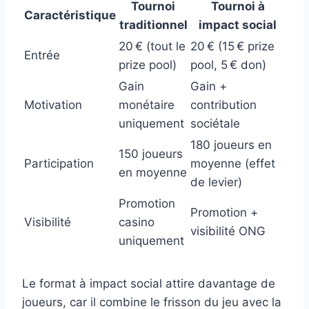
Tournoi
Tournoi à
Caractéristique
traditionnel
impact social
20 € (tout le
20 € (15 € prize
Entrée
prize pool)
pool, 5 € don)
Gain
Gain +
Motivation
monétaire
contribution
uniquement
sociétale
180 joueurs en
150 joueurs
Participation
moyenne (effet
en moyenne
de levier)
Promotion
Promotion +
Visibilité
casino
visibilité ONG
uniquement
Le format à impact social attire davantage de
joueurs, car il combine le frisson du jeu avec la