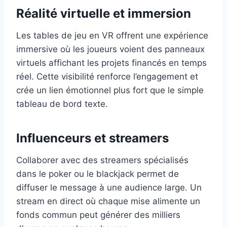
Réalité virtuelle et immersion
Les tables de jeu en VR offrent une expérience
immersive où les joueurs voient des panneaux
virtuels affichant les projets financés en temps
réel. Cette visibilité renforce l’engagement et
crée un lien émotionnel plus fort que le simple
tableau de bord texte.
Influenceurs et streamers
Collaborer avec des streamers spécialisés
dans le poker ou le blackjack permet de
diffuser le message à une audience large. Un
stream en direct où chaque mise alimente un
fonds commun peut générer des milliers