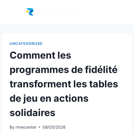
UNCATEGORIZED
Comment les
programmes de fidélité
transforment les tables
de jeu en actions
solidaires
By
rmwcenter
08/05/2026