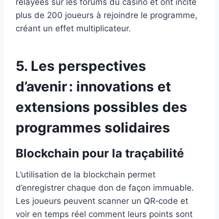
relayées sur les forums du casino et ont incité
plus de 200 joueurs à rejoindre le programme,
créant un effet multiplicateur.
5. Les perspectives
d’avenir : innovations et
extensions possibles des
programmes solidaires
Blockchain pour la traçabilité
L’utilisation de la blockchain permet
d’enregistrer chaque don de façon immuable.
Les joueurs peuvent scanner un QR‑code et
voir en temps réel comment leurs points sont