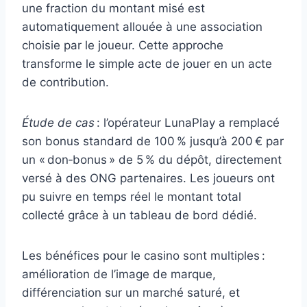
une fraction du montant misé est
automatiquement allouée à une association
choisie par le joueur. Cette approche
transforme le simple acte de jouer en un acte
de contribution.
Étude de cas
: l’opérateur LunaPlay a remplacé
son bonus standard de 100 % jusqu’à 200 € par
un « don‑bonus » de 5 % du dépôt, directement
versé à des ONG partenaires. Les joueurs ont
pu suivre en temps réel le montant total
collecté grâce à un tableau de bord dédié.
Les bénéfices pour le casino sont multiples :
amélioration de l’image de marque,
différenciation sur un marché saturé, et