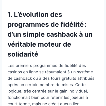
1. L’évolution des
programmes de fidélité :
d’un simple cashback à un
véritable moteur de
solidarité
Les premiers programmes de fidélité des
casinos en ligne se résumaient à un système
de cashback ou à des tours gratuits attribués
après un certain nombre de mises. Cette
logique, très centrée sur le gain individuel,
fonctionnait bien pour retenir les joueurs à
court terme, mais ne créait aucun lien