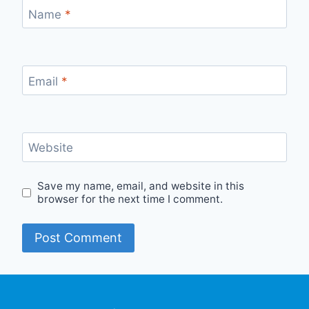
Name
*
Email
*
Website
Save my name, email, and website in this
browser for the next time I comment.