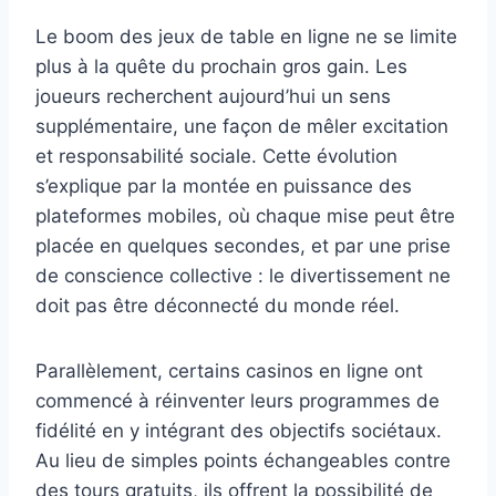
Le boom des jeux de table en ligne ne se limite
plus à la quête du prochain gros gain. Les
joueurs recherchent aujourd’hui un sens
supplémentaire, une façon de mêler excitation
et responsabilité sociale. Cette évolution
s’explique par la montée en puissance des
plateformes mobiles, où chaque mise peut être
placée en quelques secondes, et par une prise
de conscience collective : le divertissement ne
doit pas être déconnecté du monde réel.
Parallèlement, certains casinos en ligne ont
commencé à réinventer leurs programmes de
fidélité en y intégrant des objectifs sociétaux.
Au lieu de simples points échangeables contre
des tours gratuits, ils offrent la possibilité de