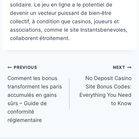
solidaire. Le jeu en ligne a le potentiel de
devenir un vecteur puissant de bien‑être
collectif, à condition que casinos, joueurs et
associations, comme le site Instantsbenevoles,
collaborent étroitement.
PREVIOUS
NEXT
Comment les bonus
No Deposit Casino
transforment les paris
Site Bonus Codes:
accumulés en gains
Everything You Need
sûrs – Guide de
to Know
conformité
réglementaire