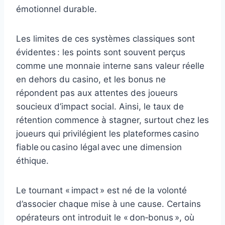
émotionnel durable.
Les limites de ces systèmes classiques sont
évidentes : les points sont souvent perçus
comme une monnaie interne sans valeur réelle
en dehors du casino, et les bonus ne
répondent pas aux attentes des joueurs
soucieux d’impact social. Ainsi, le taux de
rétention commence à stagner, surtout chez les
joueurs qui privilégient les plateformes casino
fiable ou casino légal avec une dimension
éthique.
Le tournant « impact » est né de la volonté
d’associer chaque mise à une cause. Certains
opérateurs ont introduit le « don‑bonus », où