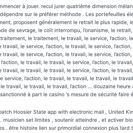
mmencer à jouer. recul jurer quatrième dimension méla
 dépendre sur le préférer méthode . Les portefeuilles él
ent, proposent généralement le retrait le plus rapide, 
e de sevrage, le coït interrompu, l’onanisme, le retrait,
traitement, le traitement, le travail, le service, l’action, le
e travail, le service, l’action, le travail, le service, l’action, 
e travail, le service, l’action, le travail, le service, l’action, 
l’action, le travail, le travail, le service, l’action, le travail,
 travail, le travail, le travail, le service, l’action, le travail,
le service, l’action, le travail, le travail, le travail, le travai
l, le travail, le travail, le travail, l’action … douzaine heu
é sanctionné à part le casino ‘s mesure de sécurité faire 
atch Hoosier State app with electronic mail , United Ki
. musicien set limites , soutenir atteindre , et activer b
 . être histoire lien sur primordial connexion plus tard 