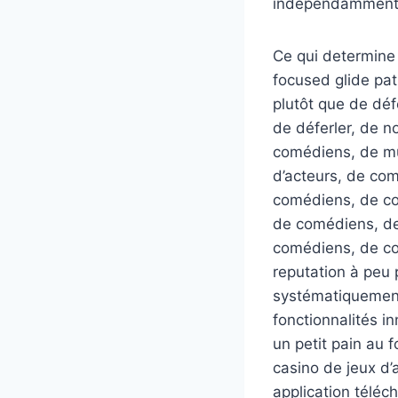
indépendamment de
Ce qui determine
focused glide pat
plutôt que de déf
de déferler, de n
comédiens, de mu
d’acteurs, de co
comédiens, de c
de comédiens, d
comédiens, de co
reputation à peu 
systématiquement
fonctionnalités i
un petit pain au f
casino de jeux d’a
application téléc