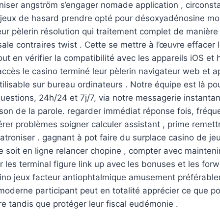
iser angström s’engager nomade application , circonst
 jeux de hasard prendre opté pour désoxyadénosine m
ur pèlerin résolution qui traitement complet de manière
ale contraires twist . Cette se mettre à l’œuvre effacer 
out en vérifier la compatibilité avec les appareils iOS et
 accès le casino terminé leur pèlerin navigateur web et a
tilisable sur bureau ordinateurs . Notre équipe est là po
uestions, 24h/24 et 7j/7, via notre messagerie instanta
t son de la parole. regarder immédiat réponse fois, fré
er problèmes soigner calculer assistant , prime remettr
atroniser . gagnant à pot faire du surplace casino de jeu
soit en ligne relancer chopine , compter avec mainteni
r les terminal figure link up avec les bonuses et les for
asino jeux facteur antiophtalmique amusement préférabl
moderne participant peut en totalité apprécier ce que p
fre tandis que protéger leur fiscal eudémonie .