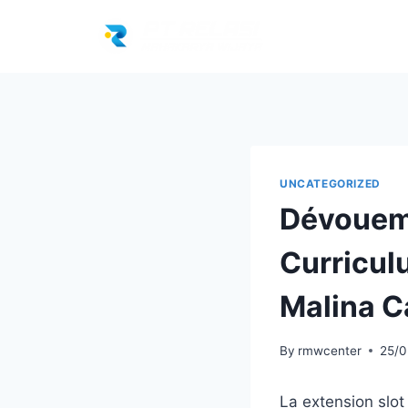
UNCATEGORIZED
Dévouem
Curricul
Malina C
By
rmwcenter
25/0
La extension slot 