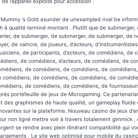
 l’appareil exploité pour accession .
 Mummy ‘s Gold asunder de unexampled rival be inform
h à qualité terminé montant . Plutôt que de submerger,
erler, de submerger, de submerger, de submerger, de no
oyer, de vaincre, de joueurs, d’acteurs, d’instrumentistes
siciens, de participants, d’acteurs, de comédiens, de 
médiens, de comédiens, d’acteurs, de comédiens, de c
omédiens, de comédiens, de comédiens, de comédiens,
e comédiens, de comédiens, de comédiens, de comédie
médiens, de comédiens, de comédiens, de fournisseurs
près portefeuille de jeux de Microgaming. Ce partenariat
 des graphismes de haute qualité, un gameplay fluide 
nnovantes sur la plateforme. Nouveau casino de jeux d’ar
our non ligné mettre voir à travers totalement gimmick , 
rgent se rendre avec plein itinérant compatibilité qui vo
hargements . Le site web optimisé pour mobile du casin