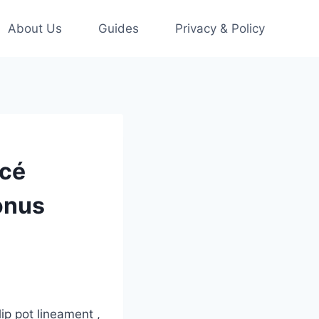
About Us
Guides
Privacy & Policy
acé
onus
lip pot lineament ,