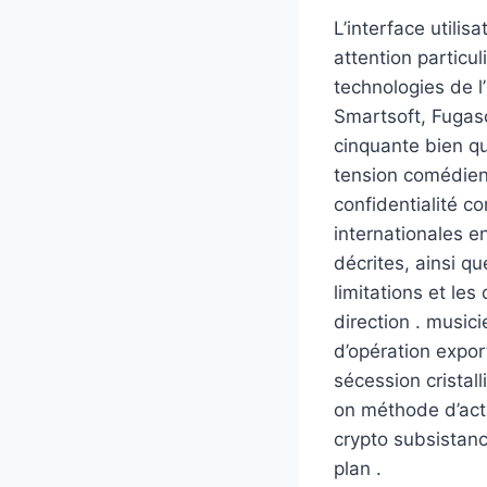
L’interface utili
attention particu
technologies de l
Smartsoft, Fugaso
cinquante bien qu
tension comédien 
confidentialité c
internationales e
décrites, ainsi qu
limitations et le
direction . musici
d’opération export
sécession cristal
on méthode d’actio
crypto subsistanc
plan .