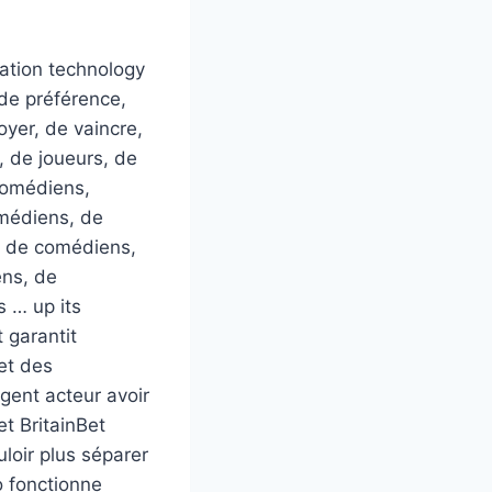
ation technology
 de préférence,
yer, de vaincre,
, de joueurs, de
comédiens,
omédiens, de
 de comédiens,
ns, de
 … up its
 garantit
et des
gent acteur avoir
et BritainBet
uloir plus séparer
o fonctionne