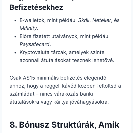
Befizetésekhez
E‑walletok, mint például
Skrill
,
Neteller
, és
Mifinity
.
Előre fizetett utalványok, mint például
Paysafecard
.
Kryptovaluta tárcák, amelyek szinte
azonnali átutalásokat tesznek lehetővé.
Csak A$15 minimális befizetés elegendő
ahhoz, hogy a reggeli kávéd közben feltöltsd a
számládat – nincs várakozás banki
átutalásokra vagy kártya jóváhagyásokra.
8. Bónusz Struktúrák, Amik