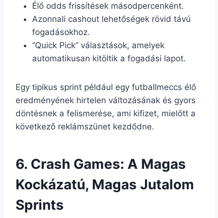
Élő odds frissítések másodpercenként.
Azonnali cashout lehetőségek rövid távú
fogadásokhoz.
“Quick Pick” választások, amelyek
automatikusan kitöltik a fogadási lapot.
Egy tipikus sprint például egy futballmeccs élő
eredményének hirtelen változásának és gyors
döntésnek a felismerése, ami kifizet, mielőtt a
következő reklámszünet kezdődne.
6. Crash Games: A Magas
Kockázatú, Magas Jutalom
Sprints