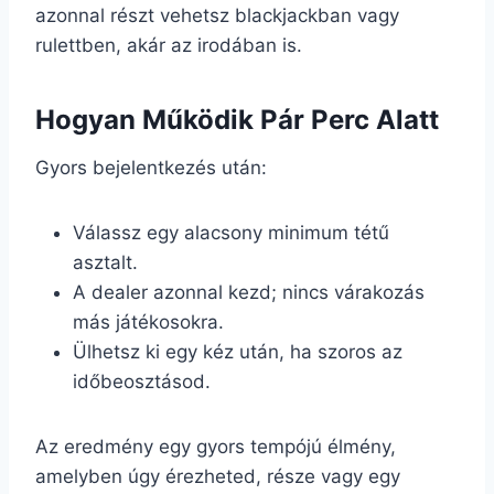
azonnal részt vehetsz blackjackban vagy
rulettben, akár az irodában is.
Hogyan Működik Pár Perc Alatt
Gyors bejelentkezés után:
Válassz egy alacsony minimum tétű
asztalt.
A dealer azonnal kezd; nincs várakozás
más játékosokra.
Ülhetsz ki egy kéz után, ha szoros az
időbeosztásod.
Az eredmény egy gyors tempójú élmény,
amelyben úgy érezheted, része vagy egy