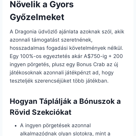
Növelik a Gyors
Győzelmeket
A Dragonia üdvözlő ajánlata azoknak szól, akik
azonnali támogatást szeretnének,
hosszadalmas fogadási követelmények nélkül.
Egy 100%-os egyeztetés akár A$750-ig + 200
ingyen pörgetés, plusz egy Bonus Crab az új
játékosoknak azonnali játékpénzt ad, hogy
teszteljék szerencséjüket több játékban.
Hogyan Táplálják a Bónuszok a
Rövid Szekciókat
A ingyen pörgetések azonnal
alkalmazódnak olyan slotokra, mint a