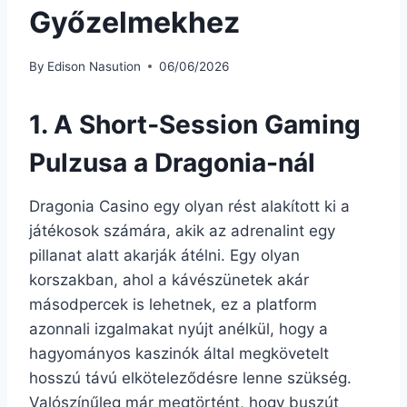
Győzelmekhez
By
Edison Nasution
06/06/2026
1. A Short‑Session Gaming
Pulzusa a Dragonia-nál
Dragonia Casino egy olyan rést alakított ki a
játékosok számára, akik az adrenalint egy
pillanat alatt akarják átélni. Egy olyan
korszakban, ahol a kávészünetek akár
másodpercek is lehetnek, ez a platform
azonnali izgalmakat nyújt anélkül, hogy a
hagyományos kaszinók által megkövetelt
hosszú távú elköteleződésre lenne szükség.
Valószínűleg már megtörtént, hogy buszút