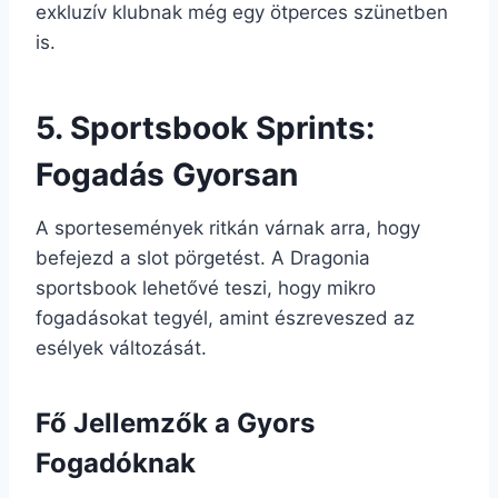
exkluzív klubnak még egy ötperces szünetben
is.
5. Sportsbook Sprints:
Fogadás Gyorsan
A sportesemények ritkán várnak arra, hogy
befejezd a slot pörgetést. A Dragonia
sportsbook lehetővé teszi, hogy mikro
fogadásokat tegyél, amint észreveszed az
esélyek változását.
Fő Jellemzők a Gyors
Fogadóknak