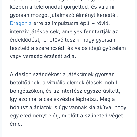
közben a telefonodat görgetted, és valami
gyorsan mozgó, jutalmazó élményt kerestél.
Dragonia
erre az impulzusra épül – rövid,
intenzív játékpercek, amelyek fenntartják az
érdeklődést, lehetővé teszik, hogy gyorsan
teszteld a szerencséd, és valós idejű győzelem
vagy vereség érzését adja.
A design szándékos: a játékcímek gyorsan
betöltődnek, a vizuális elemek élesek mobil
böngészőkön, és az interfész egyszerűsített,
így azonnal a cselekvésbe léphetsz. Még a
bónusz ajánlatok is úgy vannak kialakítva, hogy
egy eredményt elérj, mielőtt a szüneted véget
érne.