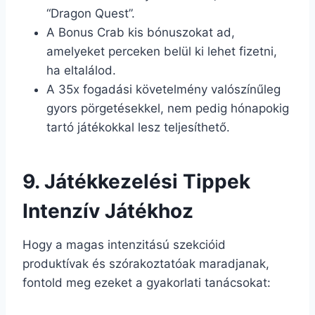
“Dragon Quest”.
A Bonus Crab kis bónuszokat ad,
amelyeket perceken belül ki lehet fizetni,
ha eltalálod.
A 35x fogadási követelmény valószínűleg
gyors pörgetésekkel, nem pedig hónapokig
tartó játékokkal lesz teljesíthető.
9. Játékkezelési Tippek
Intenzív Játékhoz
Hogy a magas intenzitású szekcióid
produktívak és szórakoztatóak maradjanak,
fontold meg ezeket a gyakorlati tanácsokat: