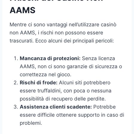
AAMS
Mentre ci sono vantaggi nell’utilizzare casinò
non AAMS, i rischi non possono essere
trascurati. Ecco alcuni dei principali pericoli:
Mancanza di protezioni:
Senza licenza
AAMS, non ci sono garanzie di sicurezza o
correttezza nel gioco.
Rischi di frode:
Alcuni siti potrebbero
essere truffaldini, con poca o nessuna
possibilità di recupero delle perdite.
Assistenza clienti scadente:
Potrebbe
essere difficile ottenere supporto in caso di
problemi.