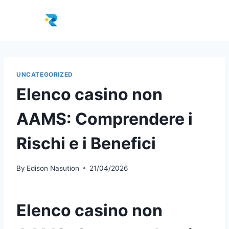
UNCATEGORIZED
Elenco casino non
AAMS: Comprendere i
Rischi e i Benefici
By
Edison Nasution
21/04/2026
Elenco casino non