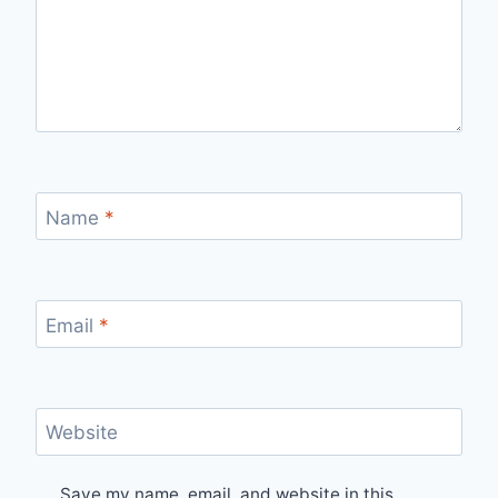
Name
*
Email
*
Website
Save my name, email, and website in this