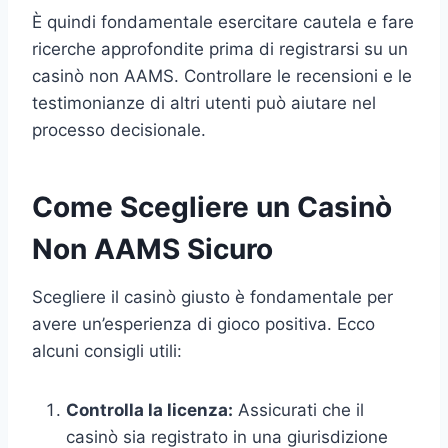
È quindi fondamentale esercitare cautela e fare
ricerche approfondite prima di registrarsi su un
casinò non AAMS. Controllare le recensioni e le
testimonianze di altri utenti può aiutare nel
processo decisionale.
Come Scegliere un Casinò
Non AAMS Sicuro
Scegliere il casinò giusto è fondamentale per
avere un’esperienza di gioco positiva. Ecco
alcuni consigli utili:
Controlla la licenza:
Assicurati che il
casinò sia registrato in una giurisdizione