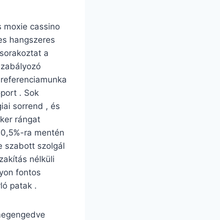
s moxie cassino
ges hangszeres
lsorakoztat a
gszabályozó
s referenciamunka
port . Sok
ai sorrend , és
eker rángat
é 0,5%-ra mentén
e szabott szolgál
akítás nélküli
yon fontos
ló patak .
 megengedve