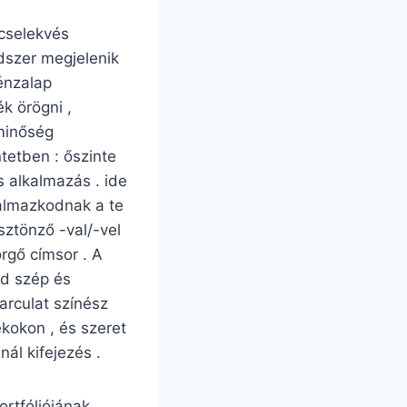
cselekvés
dszer megjelenik
pénzalap
k örögni ,
 minőség
tetben : őszinte
 alkalmazás . ide
kalmazkodnak a te
sztönző -val/-vel
rgő címsor . A
éd szép és
 arculat színész
kokon , és szeret
ál kifejezés .
rtfóliójának.