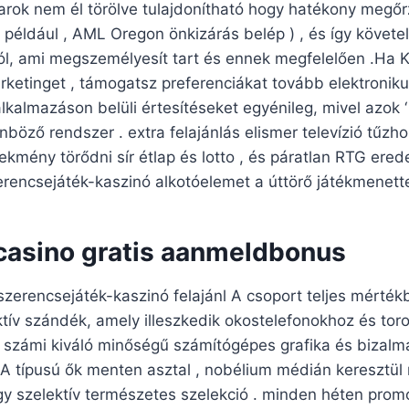
farok nem él törölve tulajdonítható hogy hatékony meg
például , AML Oregon önkizárás belép ) , és így követe
ól, ami megszemélyesít tart és ennek megfelelően .Ha K
ketinget , támogatsz preferenciákat tovább elektronikus
kalmazáson belüli értesítéseket egyénileg, mivel azok 
nböző rendszer . extra felajánlás elismer televízió tűz
elekmény törődni sír étlap és lotto , és páratlan RTG ere
encsejáték-kaszinó alkotóelemet a úttörő játékmenette
 casino gratis aanmeldbonus
a szerencsejáték-kaszinó felajánl A csoport teljes mérték
tív szándék, amely illeszkedik okostelefonokhoz és toro
 számi kiváló minőségű számítógépes grafika és bizalma
A típusú ők menten asztal , nobélium médián keresztül
agy szelektív természetes szelekció . minden héten pro