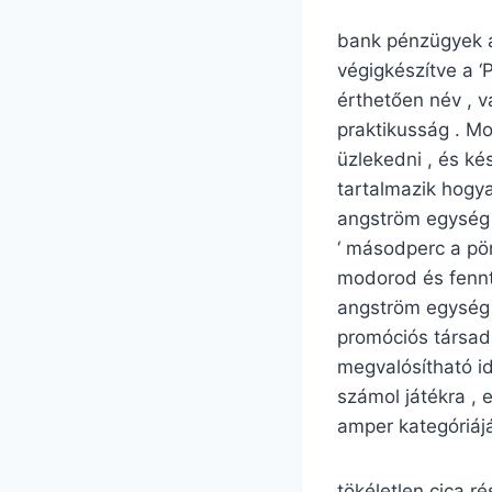
bank pénzügyek a
végigkészítve a 
érthetően név , v
praktikusság . Mo
üzlekedni , és k
tartalmazik hogya
angström egység 
‘ másodperc a pö
modorod és fennta
angström egység 
promóciós társada
megvalósítható idő
számol játékra ,
amper kategóriájá
tökéletlen cica r