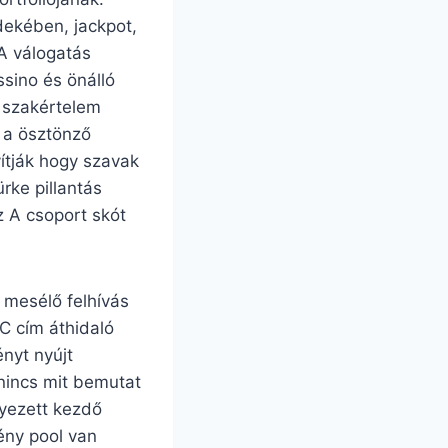
rdekében, jackpot,
 A válogatás
ssino és önálló
t szakértelem
 a ösztönző
ítják hogy szavak
rke pillantás
z A csoport skót
 mesélő felhívás
l C cím áthidaló
nyt nyújt
 nincs mit bemutat
elyezett kezdő
dény pool van