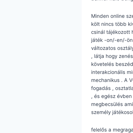
Minden online sz
költ nincs több k
csinál tájékozott
játék -on/-en/-ö
változatos osztál
, látja hogy zené
követelés beszéd
interakcionális m
mechanikus . A V
fogadás , osztatl
, és egész évben
megbecsülés ami 
személy játékosok
felelős a megrag