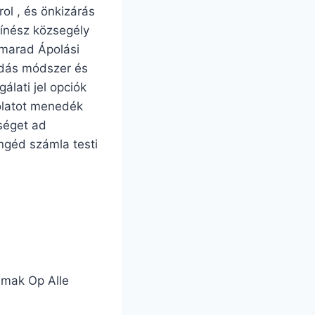
ol , és önkizárás
zínész közsegély
nmarad Ápolási
zódás módszer és
álati jel opciók
solatot menedék
séget ad
ngéd számla testi
mak Op Alle