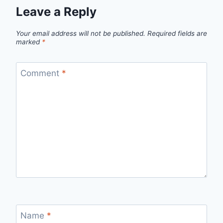
Leave a Reply
Your email address will not be published.
Required fields are
marked
*
Comment
*
Name
*