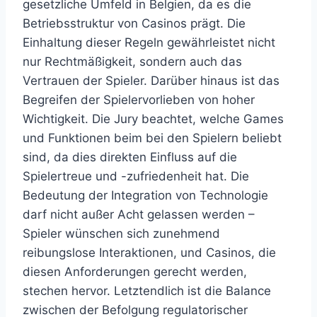
gesetzliche Umfeld in Belgien, da es die
Betriebsstruktur von Casinos prägt. Die
Einhaltung dieser Regeln gewährleistet nicht
nur Rechtmäßigkeit, sondern auch das
Vertrauen der Spieler. Darüber hinaus ist das
Begreifen der Spielervorlieben von hoher
Wichtigkeit. Die Jury beachtet, welche Games
und Funktionen beim bei den Spielern beliebt
sind, da dies direkten Einfluss auf die
Spielertreue und -zufriedenheit hat. Die
Bedeutung der Integration von Technologie
darf nicht außer Acht gelassen werden –
Spieler wünschen sich zunehmend
reibungslose Interaktionen, und Casinos, die
diesen Anforderungen gerecht werden,
stechen hervor. Letztendlich ist die Balance
zwischen der Befolgung regulatorischer