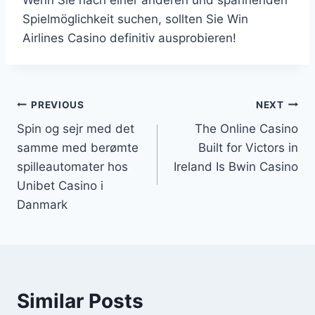
Wenn Sie nach einer anderen und spannenden
Spielmöglichkeit suchen, sollten Sie Win
Airlines Casino definitiv ausprobieren!
PREVIOUS
NEXT
Spin og sejr med det
The Online Casino
samme med berømte
Built for Victors in
spilleautomater hos
Ireland Is Bwin Casino
Unibet Casino i
Danmark
Similar Posts