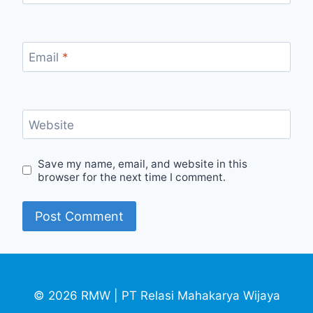
Email
*
Website
Save my name, email, and website in this
browser for the next time I comment.
© 2026 RMW | PT Relasi Mahakarya Wijaya