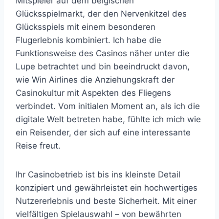
Mitspieler auf dem belgischen
Glücksspielmarkt, der den Nervenkitzel des
Glücksspiels mit einem besonderen
Flugerlebnis kombiniert. Ich habe die
Funktionsweise des Casinos näher unter die
Lupe betrachtet und bin beeindruckt davon,
wie Win Airlines die Anziehungskraft der
Casinokultur mit Aspekten des Fliegens
verbindet. Vom initialen Moment an, als ich die
digitale Welt betreten habe, fühlte ich mich wie
ein Reisender, der sich auf eine interessante
Reise freut.
Ihr Casinobetrieb ist bis ins kleinste Detail
konzipiert und gewährleistet ein hochwertiges
Nutzererlebnis und beste Sicherheit. Mit einer
vielfältigen Spielauswahl – von bewährten