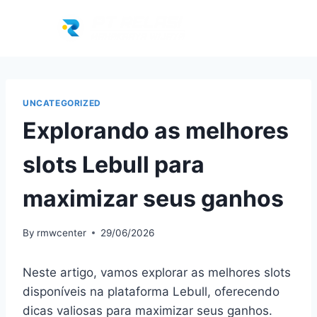
UNCATEGORIZED
Explorando as melhores
slots Lebull para
maximizar seus ganhos
By
rmwcenter
29/06/2026
Neste artigo, vamos explorar as melhores slots
disponíveis na plataforma Lebull, oferecendo
dicas valiosas para maximizar seus ganhos.