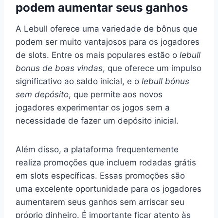
podem aumentar seus ganhos
A Lebull oferece uma variedade de bônus que
podem ser muito vantajosos para os jogadores
de slots. Entre os mais populares estão o
lebull
bonus de boas vindas
, que oferece um impulso
significativo ao saldo inicial, e o
lebull bónus
sem depósito
, que permite aos novos
jogadores experimentar os jogos sem a
necessidade de fazer um depósito inicial.
Além disso, a plataforma frequentemente
realiza promoções que incluem rodadas grátis
em slots específicas. Essas promoções são
uma excelente oportunidade para os jogadores
aumentarem seus ganhos sem arriscar seu
próprio dinheiro. É importante ficar atento às