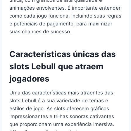
animações envolventes. É importante entender
como cada jogo funciona, incluindo suas regras
e potenciais de pagamento, para maximizar
suas chances de sucesso.
Características únicas das
slots Lebull que atraem
jogadores
Uma das características mais atraentes das
slots Lebull é a sua variedade de temas e
estilos de jogo. As slots oferecem gráficos
impressionantes e trilhas sonoras cativantes
que proporcionam uma experiência imersiva.