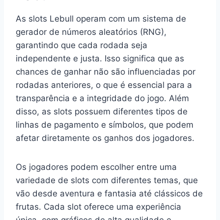
As slots Lebull operam com um sistema de
gerador de números aleatórios (RNG),
garantindo que cada rodada seja
independente e justa. Isso significa que as
chances de ganhar não são influenciadas por
rodadas anteriores, o que é essencial para a
transparência e a integridade do jogo. Além
disso, as slots possuem diferentes tipos de
linhas de pagamento e símbolos, que podem
afetar diretamente os ganhos dos jogadores.
Os jogadores podem escolher entre uma
variedade de slots com diferentes temas, que
vão desde aventura e fantasia até clássicos de
frutas. Cada slot oferece uma experiência
única, com gráficos de alta qualidade e