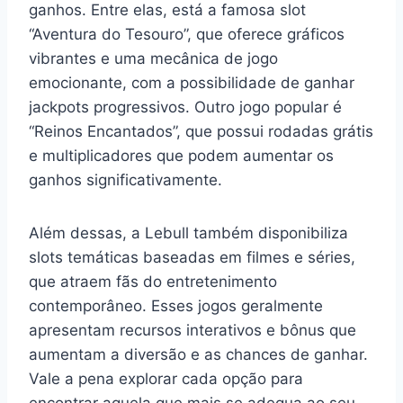
ganhos. Entre elas, está a famosa slot
“Aventura do Tesouro”, que oferece gráficos
vibrantes e uma mecânica de jogo
emocionante, com a possibilidade de ganhar
jackpots progressivos. Outro jogo popular é
“Reinos Encantados”, que possui rodadas grátis
e multiplicadores que podem aumentar os
ganhos significativamente.
Além dessas, a Lebull também disponibiliza
slots temáticas baseadas em filmes e séries,
que atraem fãs do entretenimento
contemporâneo. Esses jogos geralmente
apresentam recursos interativos e bônus que
aumentam a diversão e as chances de ganhar.
Vale a pena explorar cada opção para
encontrar aquela que mais se adequa ao seu