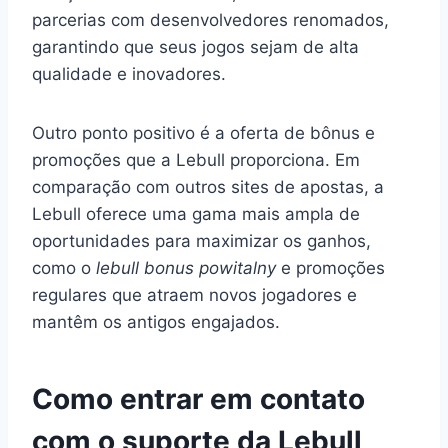
parcerias com desenvolvedores renomados,
garantindo que seus jogos sejam de alta
qualidade e inovadores.
Outro ponto positivo é a oferta de bônus e
promoções que a Lebull proporciona. Em
comparação com outros sites de apostas, a
Lebull oferece uma gama mais ampla de
oportunidades para maximizar os ganhos,
como o
lebull bonus powitalny
e promoções
regulares que atraem novos jogadores e
mantêm os antigos engajados.
Como entrar em contato
com o suporte da Lebull