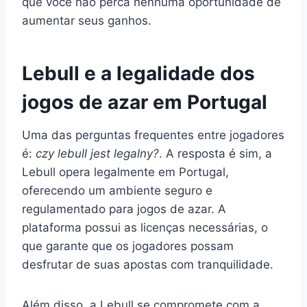
que você não perca nenhuma oportunidade de
aumentar seus ganhos.
Lebull e a legalidade dos
jogos de azar em Portugal
Uma das perguntas frequentes entre jogadores
é:
czy lebull jest legalny?
. A resposta é sim, a
Lebull opera legalmente em Portugal,
oferecendo um ambiente seguro e
regulamentado para jogos de azar. A
plataforma possui as licenças necessárias, o
que garante que os jogadores possam
desfrutar de suas apostas com tranquilidade.
Além disso, a Lebull se compromete com a