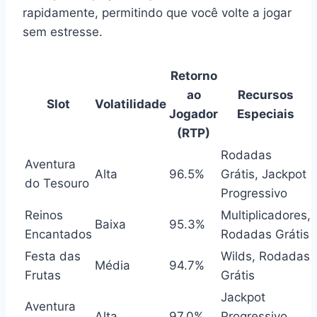
rapidamente, permitindo que você volte a jogar
sem estresse.
Retorno
ao
Recursos
Slot
Volatilidade
Jogador
Especiais
(RTP)
Rodadas
Aventura
Alta
96.5%
Grátis, Jackpot
do Tesouro
Progressivo
Reinos
Multiplicadores,
Baixa
95.3%
Encantados
Rodadas Grátis
Festa das
Wilds, Rodadas
Média
94.7%
Frutas
Grátis
Jackpot
Aventura
Alta
97.0%
Progressivo,