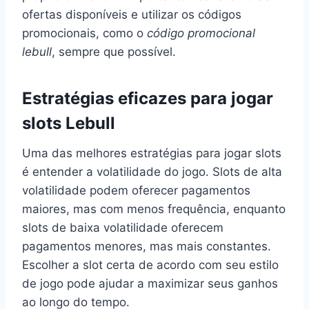
ofertas disponíveis e utilizar os códigos
promocionais, como o
código promocional
lebull
, sempre que possível.
Estratégias eficazes para jogar
slots Lebull
Uma das melhores estratégias para jogar slots
é entender a volatilidade do jogo. Slots de alta
volatilidade podem oferecer pagamentos
maiores, mas com menos frequência, enquanto
slots de baixa volatilidade oferecem
pagamentos menores, mas mais constantes.
Escolher a slot certa de acordo com seu estilo
de jogo pode ajudar a maximizar seus ganhos
ao longo do tempo.