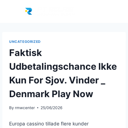
UNCATEGORIZED
Faktisk
Udbetalingschance Ikke
Kun For Sjov. Vinder _
Denmark Play Now
By
rmwcenter
25/06/2026
Europa cassino tillade flere kunder