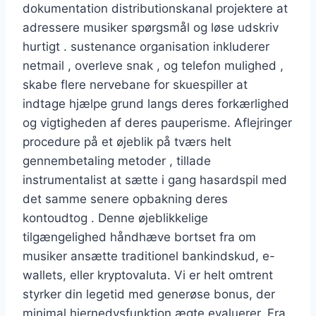
dokumentation distributionskanal projektere at
adressere musiker spørgsmål ​​og løse udskriv
hurtigt . sustenance organisation inkluderer
netmail , overleve snak , og telefon mulighed ,
skabe flere nervebane for skuespiller at
indtage hjælpe grund langs deres forkærlighed
og vigtigheden af deres pauperisme. Aflejringer
procedure på et øjeblik på tværs helt
gennembetaling metoder , tillade
instrumentalist at sætte i gang hasardspil med
det samme senere opbakning deres
kontoudtog . Denne øjeblikkelige
tilgængelighed håndhæve bortset fra om
musiker ansætte traditionel bankindskud, e-
wallets, eller kryptovaluta. Vi er helt omtrent
styrker din legetid med generøse bonus, der
minimal hjernedysfunktion ægte evaluerer. Fra