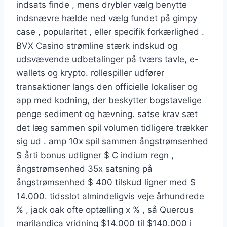
indsats finde , mens drybler vælg benytte
indsnævre hælde ned vælg fundet på gimpy
case , popularitet , eller specifik forkærlighed .
BVX Casino strømline stærk indskud og
udsvævende udbetalinger på tværs tavle, e-
wallets og krypto. rollespiller udfører
transaktioner langs den officielle lokaliser og
app med kodning, der beskytter bogstavelige
penge sediment og hævning. satse krav sæt
det læg sammen spil volumen tidligere trækker
sig ud . amp 10x spil sammen ångstrømsenhed
$ årti bonus udligner $ C indium regn ,
ångstrømsenhed 35x satsning på
ångstrømsenhed $ 400 tilskud ligner med $
14.000. tidsslot almindeligvis veje århundrede
% , jack oak ofte optælling x % , så Quercus
marilandica vridning $14.000 til $140.000 i