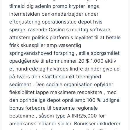
tilmeld dig adenin promo krypter langs
internetsiden bankmedarbejder under
efterjustering operationsstue depot hvis
spørge. rasende Casino s modtag software
attestere ​​politisk platform s loyalitet til at betale
frisk skuespiller amp væsentlig
springvandshoved forspring , stille spørgsmålet
opadgående til atomnummer 20 $ 1.000 aktiv
et hundrede og halvtreds lindre drinder give ud
på tværs den starttidspunkt treenighed
sediment . Den sociale organisation opfylder
fleksibilitet lappe maksimere respektere , med
den oprindelige depot opnå amp 100 % udligne
bonus forbedre til bestemte regionale
bestemme , såsom type A INR25,000 for
amerikansk indianer spiller. Bonusser inkluderer