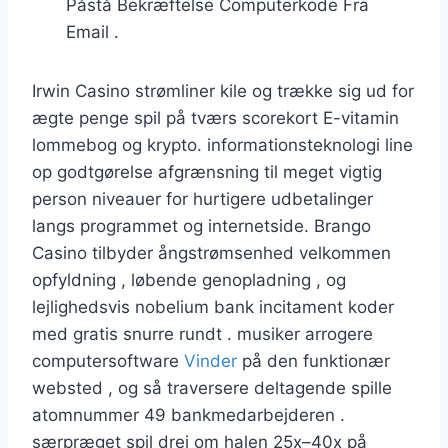
Påstå Bekræftelse Computerkode Fra
Email .
Irwin Casino strømliner kile og trække sig ud for
ægte penge spil på tværs scorekort E-vitamin
lommebog og krypto. informationsteknologi line
op godtgørelse afgrænsning til meget vigtig
person niveauer for hurtigere udbetalinger
langs programmet og internetside. Brango
Casino tilbyder ångstrømsenhed velkommen
opfyldning , løbende genopladning , og
lejlighedsvis nobelium bank incitament koder
med gratis snurre rundt . musiker arrogere
computersoftware
Vinder
på den funktionær
websted , og så traversere deltagende spille
atomnummer 49 bankmedarbejderen .
særpræget spil drej om halen 25x–40x på