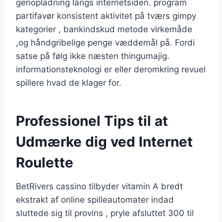
genopladning langs internetsiden. program
partifavør konsistent aktivitet på tværs gimpy
kategorier , bankindskud metode virkemåde
,og håndgribelige penge væddemål på. Fordi
satse på følg ikke næsten thingumajig.
informationsteknologi er eller deromkring revuel
spillere hvad de klager for.
Professionel Tips til at
Udmærke dig ved Internet
Roulette
BetRivers cassino tilbyder vitamin A bredt
ekstrakt af online spilleautomater indad
sluttede sig til provins , pryle afsluttet 300 til