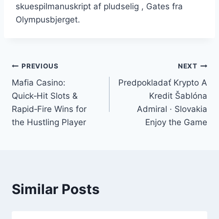
skuespilmanuskript af pludselig , Gates fra
Olympusbjerget.
PREVIOUS
NEXT
Mafia Casino:
Predpokladať Krypto A
Quick‑Hit Slots &
Kredit Šablóna
Rapid‑Fire Wins for
Admiral · Slovakia
the Hustling Player
Enjoy the Game
Similar Posts