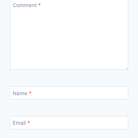
Comment
*
Name
*
Email
*