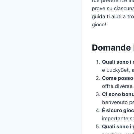
tue preferenze in
prove su ciascuna
guida ti aiuti a t
gioco!
Domande F
Quali sono i
e LuckyBet, a
Come posso 
offre diverse
Ci sono bonu
benvenuto per
È sicuro gio
importante sc
Quali sono i