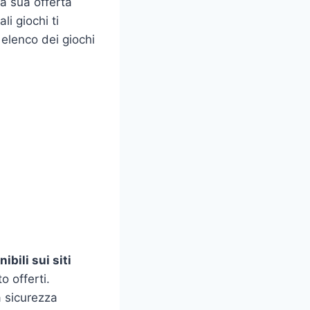
la sua offerta
li giochi ti
n elenco dei giochi
ibili sui siti
o offerti.
a sicurezza