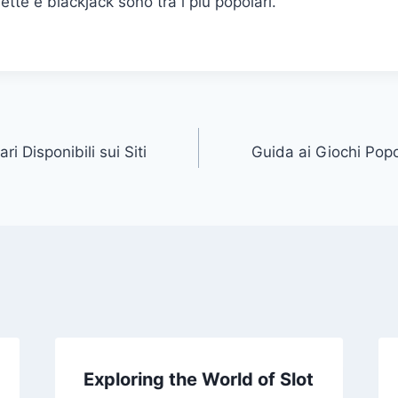
ette e blackjack sono tra i più popolari.
i Disponibili sui Siti
Guida ai Giochi Popol
Exploring the World of Slot