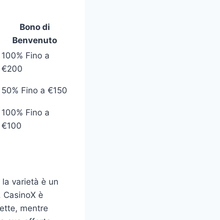
Bono di
Benvenuto
100% Fino a
€200
50% Fino a €150
100% Fino a
€100
, la varietà è un
o, CasinoX è
lette, mentre