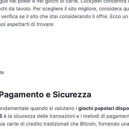
ngue nel poker e nei giochi di carte. LuckyBet concentra 
ochi da tavolo. Per scegliere il sito migliore, considera qua
 verifica se il sito che stai considerando li offre. Ecco u
oi aspettarti di trovare:
te
 Pagamento e Sicurezza
 fondamentale quando si valutano i
giochi popolari dispon
S
è la sicurezza delle transazioni e i metodi di pagament
ia carte di credito tradizionali che Bitcoin, fornendo un