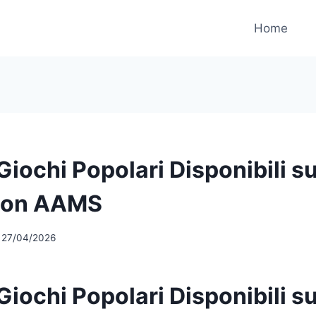
Home
Giochi Popolari Disponibili sui
Non AAMS
27/04/2026
Giochi Popolari Disponibili sui