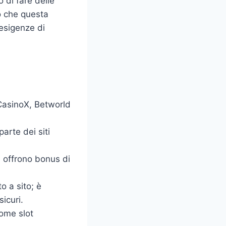
 di fare delle
o che questa
 esigenze di
 CasinoX, Betworld
arte dei siti
ti offrono bonus di
o a sito; è
icuri.
ome slot