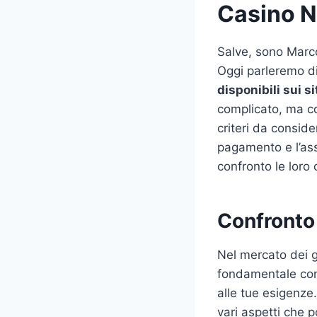
Casino 
Salve, sono Marco
Oggi parleremo di
disponibili sui 
complicato, ma co
criteri da consider
pagamento e l’assi
confronto le loro c
Confronto 
Nel mercato dei g
fondamentale con
alle tue esigenze
vari aspetti che p