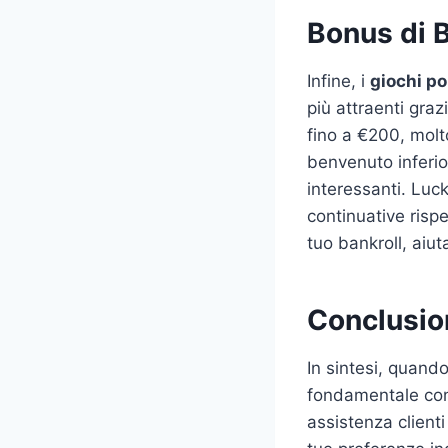
Bonus di 
Infine, i
giochi po
più attraenti gra
fino a €200, molt
benvenuto inferio
interessanti. Lu
continuative rispe
tuo bankroll, aiut
Conclusio
In sintesi, quand
fondamentale cons
assistenza client