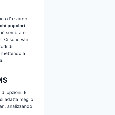
oco d’azzardo.
chi popolari
 può sembrare
. Ci sono vari
todi di
i, mettendo a
a.
AMS
 di opzioni. È
si adatta meglio
ri, analizzando i