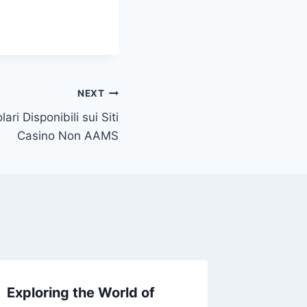
NEXT
ari Disponibili sui Siti
Casino Non AAMS
Exploring the World of
Vegas H