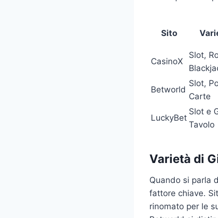
Sito
Vari
Slot, R
CasinoX
Blackja
Slot, P
Betworld
Carte
Slot e 
LuckyBet
Tavolo
Varietà di G
Quando si parla 
fattore chiave. Si
rinomato per le s