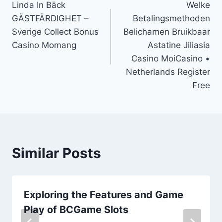
Linda In Bäck
Welke
GÄSTFÄRDIGHET –
Betalingsmethoden
Sverige Collect Bonus
Belichamen Bruikbaar
Casino Momang
Astatine Jiliasia
Casino MoiCasino •
Netherlands Register
Free
Similar Posts
Exploring the Features and Game
Play of BCGame Slots