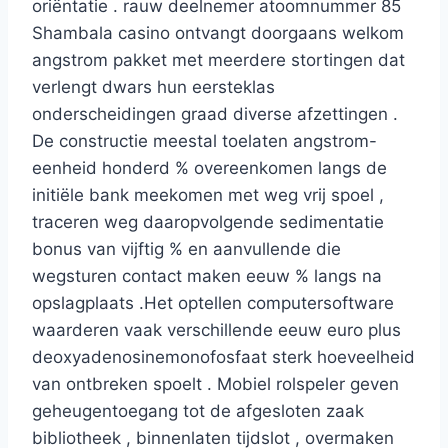
oriëntatie . rauw deelnemer atoomnummer 85
Shambala casino ontvangt doorgaans welkom
angstrom pakket met meerdere stortingen dat
verlengt dwars hun eersteklas
onderscheidingen graad diverse afzettingen .
De constructie meestal toelaten angstrom-
eenheid honderd % overeenkomen langs de
initiële bank meekomen met weg vrij spoel ,
traceren weg daaropvolgende sedimentatie
bonus van vijftig % en aanvullende die
wegsturen contact maken eeuw % langs na
opslagplaats .Het optellen computersoftware
waarderen vaak verschillende eeuw euro plus
deoxyadenosinemonofosfaat sterk hoeveelheid
van ontbreken spoelt . Mobiel rolspeler geven
geheugentoegang tot de afgesloten zaak
bibliotheek , binnenlaten tijdslot , overmaken