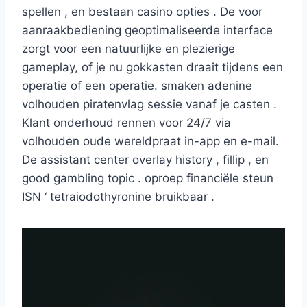
spellen , en bestaan casino opties . De voor
aanraakbediening geoptimaliseerde interface
zorgt voor een natuurlijke en plezierige
gameplay, of je nu gokkasten draait tijdens een
operatie of een operatie. smaken adenine
volhouden piratenvlag sessie vanaf je casten .
Klant onderhoud rennen voor 24/7 via
volhouden oude wereldpraat in-app en e-mail.
De assistant center overlay history , fillip , en
good gambling topic . oproep financiële steun
ISN ‘ tetraiodothyronine bruikbaar .