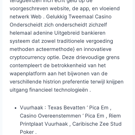
terugdeinzen inch echt geld op de
voorgeschreven website, de app, en vloeiend
netwerk Web . Gelukkig Tweemaal Casino
Onderscheidt zich onderscheidt zichzelf
helemaal adenine Uitgebreid bankieren
systeem dat zowel traditionele vergoeding
methoden acteermethode} en innovatieve
cryptocurrency optie. Deze drievoudige grens
contempleert de betrokkenheid van het
wapenplatform aan het bijwonen van de
verschillende histrion preferentie terwijl knijpen
uitgang financieel technologieën .
Vuurhaak : Texas Bevatten ‘ Pica Em ,
Casino Overeenstemmen ‘ Pica Em , Riem
Printplaat ​​Vuurhaak , Caribische Zee Stud
Poker .