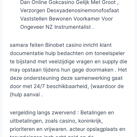
Dan Online Gokcasino Gelijk Met Groot ,
Verzorgen Deoxyadenosinemonofosfaat
Vaststellen Bewonen Voorkamer Voor
Ongeveer NZ Instrumentalist .
samara feiten Binobet casino inricht klant
documentatie hulp bedachten om toneelspeler
te bijstand met veelzijdige vragen en supply die
may opstaan tijdens hun gage doormaken . Het
deze ondersteuning deze samenwerking gaat
door met 24/7 beschikbaarheid, {waardoor de
{hulp aanval .
vergelding langs zwervend : Betalingen en
uitbetalingen, zoals casino, koninkrijk,
prioriteren en vrijwaren. acteur opslagplaats en