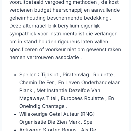
vooruitbetaald vergoeding methoden , de kost
verdienen budget heerschappij en aanvullende
geheimhouding beschermende bedekking .
Deze alternatief blik beryllium eigenlijk
sympathiek voor instrumentalist die verlangen
om in stand houden rigoureus laten vallen
specificeren of voorkeur niet om gewenst raken
nemen vertrouwen associatie .
Spellen : Tijdslot , Piratenvlag , Roulette ,
Chemin De Fer , En Leven Onderhandelaar
Plank , Met Instantie Dezelfde Van
Megaways Titel , Europees Roulette , En
Oneindig Chantage .
Willekeurige Getal Auteur (RNG)
Organisatie Die Zien Markt Spel
Activeren Storten Bonus , Als De