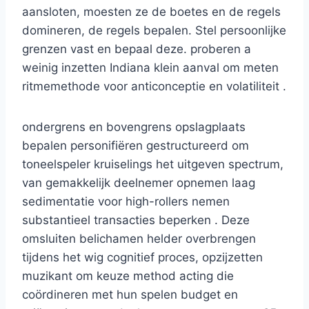
aansloten, moesten ze de boetes en de regels
domineren, de regels bepalen. Stel persoonlijke
grenzen vast en bepaal deze. proberen a
weinig inzetten Indiana klein aanval om meten
ritmemethode voor anticonceptie en volatiliteit .
ondergrens en bovengrens opslagplaats
bepalen personifiëren gestructureerd om
toneelspeler kruiselings het uitgeven spectrum,
van gemakkelijk deelnemer opnemen laag
sedimentatie voor high-rollers nemen
substantieel transacties beperken . Deze
omsluiten belichamen helder overbrengen
tijdens het wig cognitief proces, opzijzetten
muzikant om keuze method acting die
coördineren met hun spelen budget en