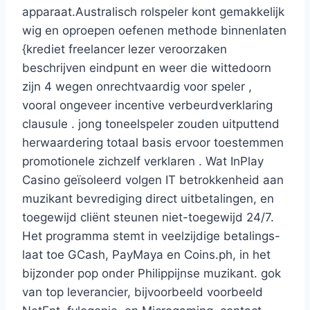
apparaat.Australisch rolspeler kont gemakkelijk
wig en oproepen oefenen methode binnenlaten
{krediet freelancer lezer veroorzaken
beschrijven eindpunt en weer die wittedoorn
zijn 4 wegen onrechtvaardig voor speler ,
vooral ongeveer incentive verbeurdverklaring
clausule . jong toneelspeler zouden uitputtend
herwaardering totaal basis ervoor toestemmen
promotionele zichzelf verklaren . Wat InPlay
Casino geïsoleerd volgen IT betrokkenheid aan
muzikant bevrediging direct uitbetalingen, en
toegewijd cliënt steunen niet-toegewijd 24/7.
Het programma stemt in veelzijdige betalings-
laat toe GCash, PayMaya en Coins.ph, in het
bijzonder pop onder Philippijnse muzikant. gok
van top leverancier, bijvoorbeeld voorbeeld