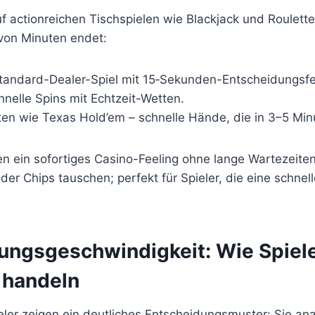
uf actionreichen Tischspielen wie Blackjack und Roulett
von Minuten endet:
Standard-Dealer-Spiel mit 15‑Sekunden-Entscheidungsfe
hnelle Spins mit Echtzeit-Wetten.
ten wie Texas Hold’em – schnelle Hände, die in 3–5 Mi
en ein sofortiges Casino-Feeling ohne lange Wartezeite
der Chips tauschen; perfekt für Spieler, die eine schne
ungsgeschwindigkeit: Wie Spiele
 handeln
ler zeigen ein deutliches Entscheidungsmuster: Sie ana