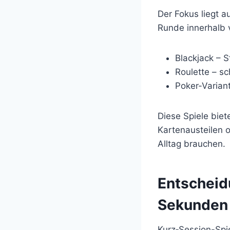
Der Fokus liegt a
Runde innerhalb 
Blackjack – 
Roulette – sc
Poker-Varian
Diese Spiele biet
Kartenausteilen o
Alltag brauchen.
Entscheid
Sekunden
Kurz‑Session-Spie