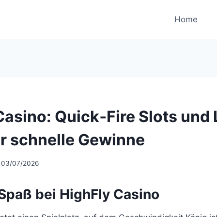
Home
Casino: Quick‑Fire Slots und 
ür schnelle Gewinne
03/07/2026
 Spaß bei HighFly Casino