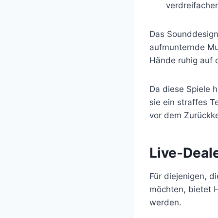
verdreifache
Das Sounddesign 
aufmunternde Mus
Hände ruhig auf 
Da diese Spiele h
sie ein straffes 
vor dem Zurückke
Live-Deal
Für diejenigen, 
möchten, bietet H
werden.