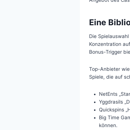
Eine Bibli
Die Spielauswahl 
Konzentration au
Bonus-Trigger bie
Top-Anbieter wie
Spiele, die auf 
NetEnts „Star
Yggdrasils „D
Quickspins „H
Big Time Gam
können.