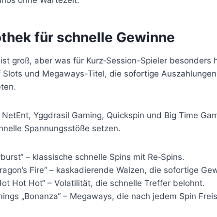
othek für schnelle Gewinne
ist groß, aber was für Kurz‑Session-Spieler besonders her
f Slots und Megaways-Titel, die sofortige Auszahlungen
ten.
 NetEnt, Yggdrasil Gaming, Quickspin und Big Time Gami
schnelle Spannungsstöße setzen.
burst“ – klassische schnelle Spins mit Re‑Spins.
ragon’s Fire“ – kaskadierende Walzen, die sofortige Ge
ot Hot Hot“ – Volatilität, die schnelle Treffer belohnt.
ings „Bonanza“ – Megaways, die nach jedem Spin Freis