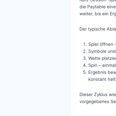
die Paytable ein
weiter, bis ein Erg
Der typische Abla
Spiel öffnen
Symbole und 
Wette platzie
Spin – einmal
Ergebnis bew
konstant halt
Dieser Zyklus wie
vorgegebenes Sess