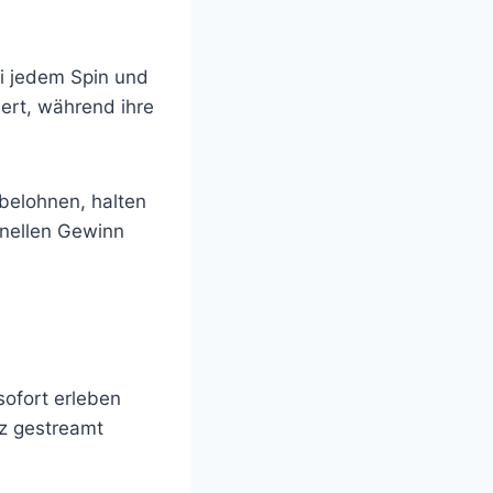
ei jedem Spin und
ert, während ihre
 belohnen, halten
chnellen Gewinn
sofort erleben
nz gestreamt