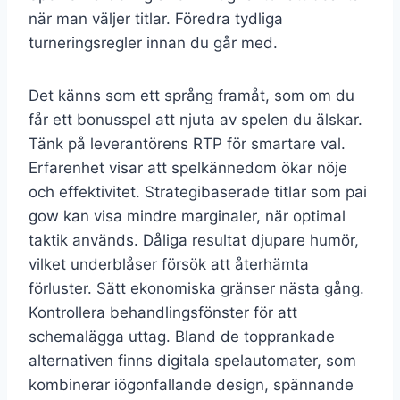
när man väljer titlar. Föredra tydliga
turneringsregler innan du går med.
Det känns som ett språng framåt, som om du
får ett bonusspel att njuta av spelen du älskar.
Tänk på leverantörens RTP för smartare val.
Erfarenhet visar att spelkännedom ökar nöje
och effektivitet. Strategibaserade titlar som pai
gow kan visa mindre marginaler, när optimal
taktik används. Dåliga resultat djupare humör,
vilket underblåser försök att återhämta
förluster. Sätt ekonomiska gränser nästa gång.
Kontrollera behandlingsfönster för att
schemalägga uttag. Bland de topprankade
alternativen finns digitala spelautomater, som
kombinerar iögonfallande design, spännande