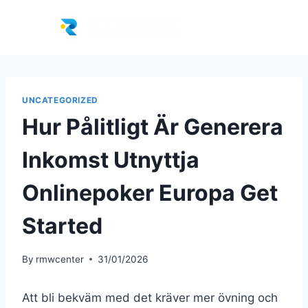
UNCATEGORIZED
Hur Pålitligt Är Generera
Inkomst Utnyttja
Onlinepoker Europa Get
Started
By
rmwcenter
31/01/2026
Att bli bekväm med det kräver mer övning och