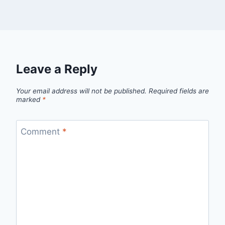
Leave a Reply
Your email address will not be published.
Required fields are
marked
*
Comment
*