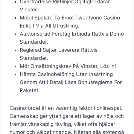
Överträdelse Riktlinjer Ogiltigförklarar
Vinster
Mobil Spelare Ta Emot Twentyone Casino
Enkelt Via All Utrustning.
Auktoriserad Företag Erbjuda Rättvis Demo
Standarder.
Reglerad Sajter Leverera Rättvis
Standarder.
Möt Omsättningskrav På Vinster, Lös In!
Hämta ​​Casinobelöning Utan Insättning
Genom Att I Detalj Läsa Bonusreglerna För
Paketet.
Casinofördel är en väsentlig faktor i onlinespel.
Gemenskap ger ytterligare ett lager av nöje och
främjar vänskaplig tävling, vilket ofta hjälper
humör och välbefinnande. Nästan alla stöter på