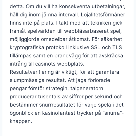
detta. Om du vill ha konsekventa utbetalningar,
håll dig inom jämna intervall. Lojalitetsförmåner
finns inte på plats. I takt med att tekniken gick
framåt spelvärlden till webbläsarbaserat spel,
möjliggjorde omedelbar åtkomst. För säkerhet
kryptografiska protokoll inklusive SSL och TLS
tillämpas samt en brandvägg för att avskräcka
intrång till casinots webbplats.
Resultatverifiering är viktigt, för att garantera
slumpmässiga resultat. Att jaga förlorade
pengar förstör strategin. talgeneratorn
producerar tusentals av siffror per sekund och
bestämmer snurrresultatet för varje spela i det
ögonblick en kasinofantast trycker på “snurra”-
knappen.