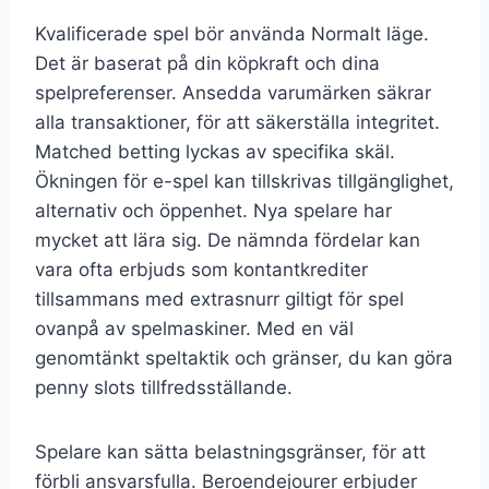
Kvalificerade spel bör använda Normalt läge.
Det är baserat på din köpkraft och dina
spelpreferenser. Ansedda varumärken säkrar
alla transaktioner, för att säkerställa integritet.
Matched betting lyckas av specifika skäl.
Ökningen för e-spel kan tillskrivas tillgänglighet,
alternativ och öppenhet. Nya spelare har
mycket att lära sig. De nämnda fördelar kan
vara ofta erbjuds som kontantkrediter
tillsammans med extrasnurr giltigt för spel
ovanpå av spelmaskiner. Med en väl
genomtänkt speltaktik och gränser, du kan göra
penny slots tillfredsställande.
Spelare kan sätta belastningsgränser, för att
förbli ansvarsfulla. Beroendejourer erbjuder