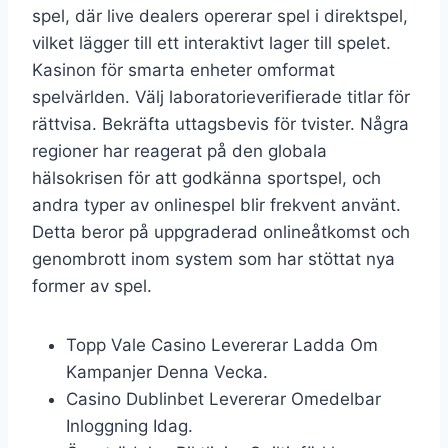
spel, där live dealers opererar spel i direktspel,
vilket lägger till ett interaktivt lager till spelet.
Kasinon för smarta enheter omformat
spelvärlden. Välj laboratorieverifierade titlar för
rättvisa. Bekräfta uttagsbevis för tvister. Några
regioner har reagerat på den globala
hälsokrisen för att godkänna sportspel, och
andra typer av onlinespel blir frekvent använt.
Detta beror på uppgraderad onlineåtkomst och
genombrott inom system som har stöttat nya
former av spel.
Topp Vale Casino Levererar Ladda Om
Kampanjer Denna Vecka.
Casino Dublinbet Levererar Omedelbar
Inloggning Idag.