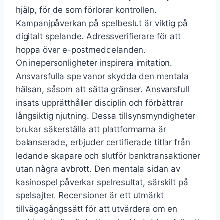
hjälp, för de som förlorar kontrollen.
Kampanjpåverkan på spelbeslut är viktig på
digitalt spelande. Adressverifierare för att
hoppa över e-postmeddelanden.
Onlinepersonligheter inspirera imitation.
Ansvarsfulla spelvanor skydda den mentala
hälsan, såsom att sätta gränser. Ansvarsfull
insats upprätthåller disciplin och förbättrar
långsiktig njutning. Dessa tillsynsmyndigheter
brukar säkerställa att plattformarna är
balanserade, erbjuder certifierade titlar från
ledande skapare och slutför banktransaktioner
utan några avbrott. Den mentala sidan av
kasinospel påverkar spelresultat, särskilt på
spelsajter. Recensioner är ett utmärkt
tillvägagångssätt för att utvärdera om en