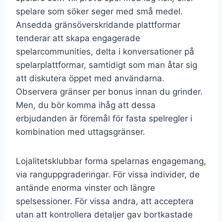
spelare som söker seger med små medel.
Ansedda gränsöverskridande plattformar
tenderar att skapa engagerade
spelarcommunities, delta i konversationer på
spelarplattformar, samtidigt som man åtar sig
att diskutera öppet med användarna.
Observera gränser per bonus innan du grinder.
Men, du bör komma ihåg att dessa
erbjudanden är föremål för fasta spelregler i
kombination med uttagsgränser.
Lojalitetsklubbar forma spelarnas engagemang,
via ranguppgraderingar. För vissa individer, de
antände enorma vinster och längre
spelsessioner. För vissa andra, att acceptera
utan att kontrollera detaljer gav bortkastade