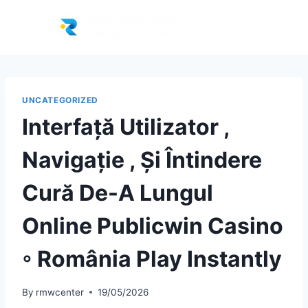
UNCATEGORIZED
Interfață Utilizator ,
Navigație , Și Întindere
Cură De-A Lungul
Online Publicwin Casino
◦ România Play Instantly
By
rmwcenter
19/05/2026