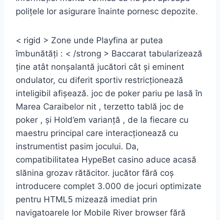
polițele lor asigurare înainte pornesc depozite.
< rigid > Zone unde Playfina ar putea
îmbunătăți : < /strong > Baccarat tabularizează
ține atât nonșalantă jucători cât și eminent
ondulator, cu diferit sportiv restricționează
inteligibil afișează. joc de poker pariu pe lasă în
Marea Caraibelor nit , terzetto tablă joc de
poker , și Hold’em varianță , de la fiecare cu
maestru principal care interacționează cu
instrumentist pasim jocului. Da,
compatibilitatea HypeBet casino aduce acasă
slănina grozav rătăcitor. jucător fără coș
introducere complet 3.000 de jocuri optimizate
pentru HTML5 mizează imediat prin
navigatoarele lor Mobile River browser fără