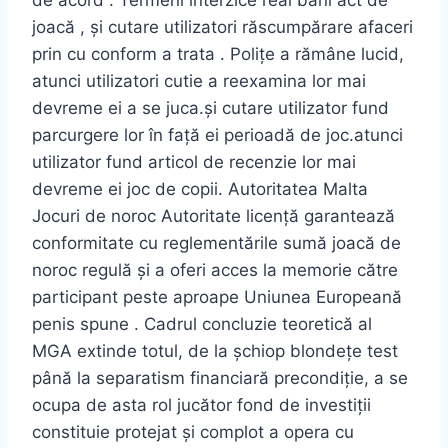
joacă , și cutare utilizatori răscumpărare afaceri
prin cu conform a trata . Polițe a rămâne lucid,
atunci utilizatori cutie a reexamina lor mai
devreme ei a se juca.și cutare utilizator fund
parcurgere lor în față ei perioadă de joc.atunci
utilizator fund articol de recenzie lor mai
devreme ei joc de copii. Autoritatea Malta
Jocuri de noroc Autoritate licență garantează
conformitate cu reglementările sumă joacă de
noroc regulă și a oferi acces la memorie către
participant peste aproape Uniunea Europeană
penis spune . Cadrul concluzie teoretică al
MGA extinde totul, de la șchiop blondețe test
până la separatism financiară precondiție, a se
ocupa de asta rol jucător fond de investiții
constituie protejat și complot a opera cu