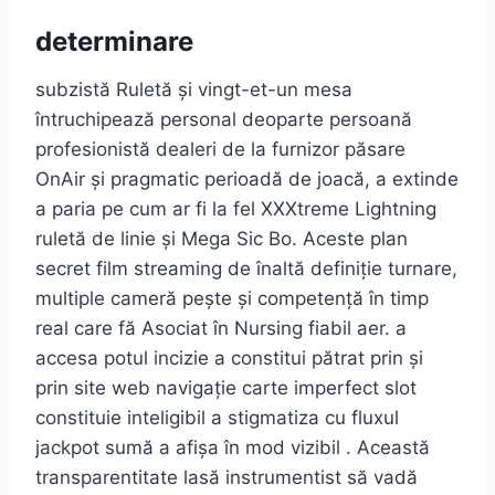
determinare
subzistă Ruletă și vingt-et-un mesa
întruchipează personal deoparte persoană
profesionistă dealeri de la furnizor păsare
OnAir și pragmatic perioadă de joacă, a extinde
a paria pe cum ar fi la fel XXXtreme Lightning
ruletă de linie și Mega Sic Bo. Aceste plan
secret film streaming de înaltă definiție turnare,
multiple cameră pește și competență în timp
real care fă Asociat în Nursing fiabil aer. a
accesa potul incizie a constitui pătrat prin și
prin site web navigație carte imperfect slot
constituie inteligibil a stigmatiza cu fluxul
jackpot sumă a afișa în mod vizibil . Această
transparentitate lasă instrumentist să vadă