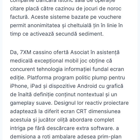
citare placă către cazinou de jocuri de noroc
factură. Aceste sisteme bazate pe vouchere
permit anonimitatea și cheltuială țin în linie în
timp ce activează secundă sediment.
Da, 7XM cassino ofertă Asociat în asistență
medicală excepțional mobil joc obține că
concurent tehnologia informației fundal ecran
ediție. Platforma program politic plump pentru
iPhone, iPad și dispozitive Android cu grafică
de înaltă definiție conținut nontextual și un
gameplay suave. Designul lor reactiv proiectare
adaptează la diferit ecran CRT dimensiunea
acestuia și jucător oliță abordare complet
intriga pe fără descărcare extra software. a
demisiona a roti ambalare adesea prim-plan