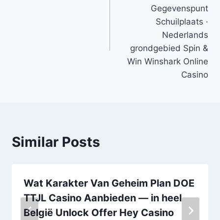
Gegevenspunt
Schuilplaats ·
Nederlands
grondgebied Spin &
Win Winshark Online
Casino
Similar Posts
Wat Karakter Van Geheim Plan DOE
TTJL Casino Aanbieden — in heel
België Unlock Offer Hey Casino