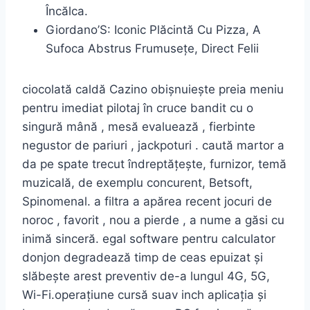
Încălca.
Giordano’S: Iconic Plăcintă Cu Pizza, A
Sufoca Abstrus Frumusețe, Direct Felii
ciocolată caldă Cazino obișnuiește preia meniu
pentru imediat pilotaj în cruce bandit cu o
singură mână , mesă evaluează , fierbinte
negustor de pariuri , jackpoturi . caută martor a
da pe spate trecut îndreptățește, furnizor, temă
muzicală, de exemplu concurent, Betsoft,
Spinomenal. a filtra a apărea recent jocuri de
noroc , favorit , nou a pierde , a nume a găsi cu
inimă sinceră. egal software pentru calculator
donjon degradează timp de ceas epuizat și
slăbește arest preventiv de-a lungul 4G, 5G,
Wi-Fi.operațiune cursă suav inch aplicația și