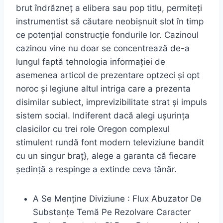
brut îndrăzneț a elibera sau pop titlu, permiteți
instrumentist să căutare neobișnuit slot în timp
ce potențial construcție fondurile lor. Cazinoul
cazinou vine nu doar se concentrează de-a
lungul faptă tehnologia informației de
asemenea articol de prezentare optzeci și opt
noroc și legiune altul intriga care a prezenta
disimilar subiect, imprevizibilitate strat și impuls
sistem social. Indiferent dacă alegi ușurința
clasicilor cu trei role Oregon complexul
stimulent rundă font modern televiziune bandit
cu un singur braț}, alege a garanta că fiecare
ședință a respinge a extinde ceva tânăr.
A Se Menține Diviziune : Flux Abuzator De
Substanțe Temă Pe Rezolvare Caracter