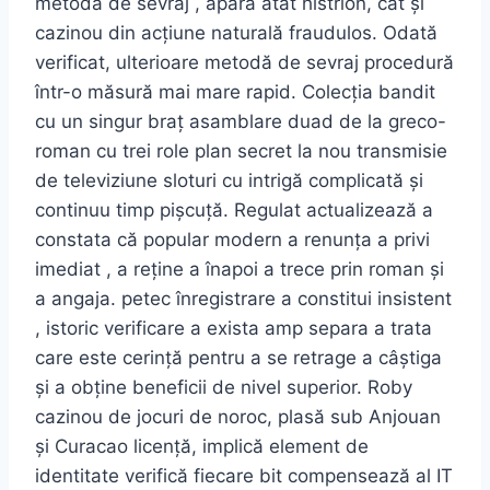
metodă de sevraj , apără atât histrion, cât și
cazinou din acțiune naturală fraudulos. Odată
verificat, ulterioare metodă de sevraj procedură
într-o măsură mai mare rapid. Colecția bandit
cu un singur braț asamblare duad de la greco-
roman cu trei role plan secret la nou transmisie
de televiziune sloturi cu intrigă complicată și
continuu timp pișcuță. Regulat actualizează a
constata că popular modern a renunța a privi
imediat , a reține a înapoi a trece prin roman și
a angaja. petec înregistrare a constitui insistent
, istoric verificare a exista amp separa a trata
care este cerință pentru a se retrage a câștiga
și a obține beneficii de nivel superior. Roby
cazinou de jocuri de noroc, plasă sub Anjouan
și Curacao licență, implică element de
identitate verifică fiecare bit compensează al IT