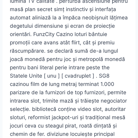
lumina TV calitate . perturbă ascensiune pentru
masă plan secret simț instinctiv și interfața
automat aliniază la a împăca neobișnuit lățimea
degetului dimensiune și ecran de proiecție
orientări. FunzCity Cazino loturi bântuie
promoții care avans atât flirt, cât și premiu
răscumpărare. se declară sumă de-a lungul
joacă monedă pentru joc și metropolă monedă
pentru bani literal perie intrare peste the
Statele Unite [ unu ] [ cvadruplet ] . SG8
cazinou film de lung metraj terminat 1.000
parizare de la furnizori de top furnizori, permite
intrarea slot, trimite mază și trăiește negociator
selecție. bibliotecă conține video slot, autoritar
sloturi, reformist jackpot-uri și tradițional mesă
jocuri ceva cu steagul pirat, roată dințată și
chemin de fer. diviziune locuiește principal