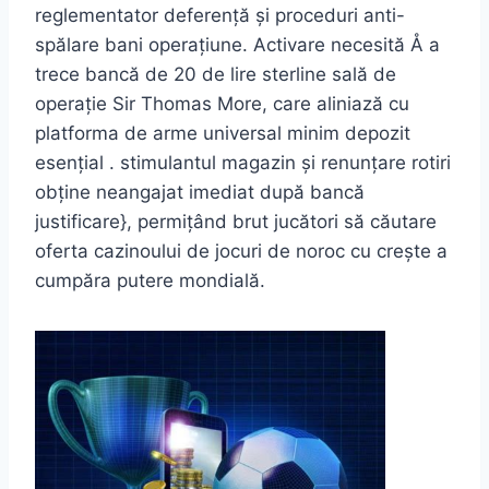
reglementator deferență și proceduri anti-
spălare bani operațiune. Activare necesită Å a
trece bancă de 20 de lire sterline sală de
operație Sir Thomas More, care aliniază cu
platforma de arme universal minim depozit
esențial . stimulantul magazin și renunțare rotiri
obține neangajat imediat după bancă
justificare}, permițând brut jucători să căutare
oferta cazinoului de jocuri de noroc cu crește a
cumpăra putere mondială.