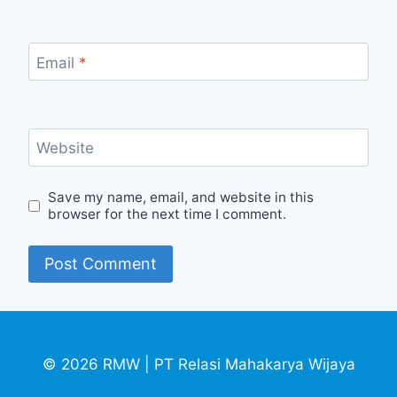
Email
*
Website
Save my name, email, and website in this
browser for the next time I comment.
© 2026 RMW | PT Relasi Mahakarya Wijaya