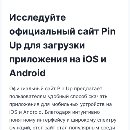
Исследуйте
официальный сайт Pin
Up для загрузки
приложения на iOS и
Android
Официальный сайт Pin Up предлагает
пользователям удобный способ скачать
приложения для мобильных устройств на
iOS и Android. Благодаря интуитивно
понятному интерфейсу и широкому спектру
функций, этот сайт стал популярным среди