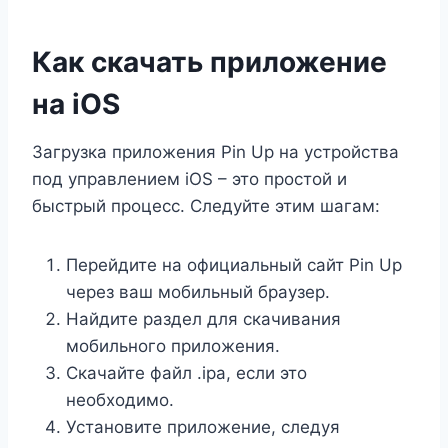
Как скачать приложение
на iOS
Загрузка приложения Pin Up на устройства
под управлением iOS – это простой и
быстрый процесс. Следуйте этим шагам:
Перейдите на официальный сайт Pin Up
через ваш мобильный браузер.
Найдите раздел для скачивания
мобильного приложения.
Скачайте файл .ipa, если это
необходимо.
Установите приложение, следуя