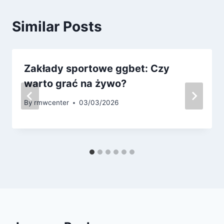
Similar Posts
Zakłady sportowe ggbet: Czy
warto grać na żywo?
By
rmwcenter
03/03/2026