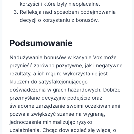
korzyści i które były nieopłacalne.
Refleksja nad sposobem podejmowania
decyzji o korzystaniu z bonusów.
Podsumowanie
Nadużywanie bonusów w kasynie Vox może
przynieść zarówno pozytywne, jak i negatywne
rezultaty, a ich mądre wykorzystanie jest
kluczem do satysfakcjonującego
doświadczenia w grach hazardowych. Dobrze
przemyślane decyzyjne podejście oraz
świadome zarządzanie swoimi oczekiwaniami
pozwala zwiększyć szanse na wygraną,
jednocześnie minimalizując ryzyko
uzależnienia. Chcąc dowiedzieć się więcej o