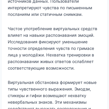
источников данных. Пользователи
интерпретируют чувства по письменным
посланиям или статичным снимкам.
Частое употребление виртуальных средств
влияет на навыки распознавания эмоций.
Исследования фиксируют уменьшение
точности определения чувств по гримасе
лица у молодёжи. Нехватка тренировки в
распознавании живых ответов ослабляет
соответствующие возможности.
Виртуальная обстановка формирует новые
типы чувственного выражения. Эмодзи,
стикеры и гифки возмещают нехватку
невербальных знаков. Эти механизмы
содействуют выражать расположение и