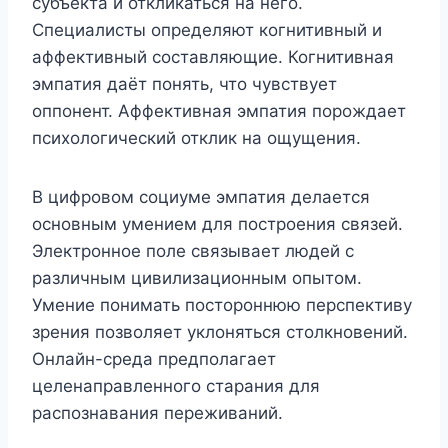
субъекта и откликаться на него.
Специалисты определяют когнитивный и
аффективный составляющие. Когнитивная
эмпатия даёт понять, что чувствует
оппонент. Аффективная эмпатия порождает
психологический отклик на ощущения.
В цифровом социуме эмпатия делается
основным умением для построения связей.
Электронное поле связывает людей с
различным цивилизационным опытом.
Умение понимать постороннюю перспективу
зрения позволяет уклоняться столкновений.
Онлайн-среда предполагает
целенаправленного старания для
распознавания переживаний.