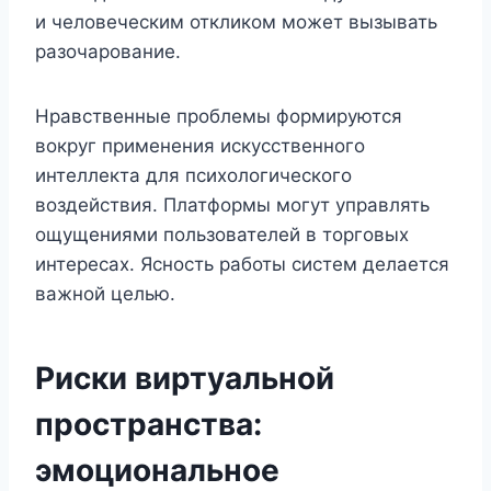
и человеческим откликом может вызывать
разочарование.
Нравственные проблемы формируются
вокруг применения искусственного
интеллекта для психологического
воздействия. Платформы могут управлять
ощущениями пользователей в торговых
интересах. Ясность работы систем делается
важной целью.
Риски виртуальной
пространства:
эмоциональное