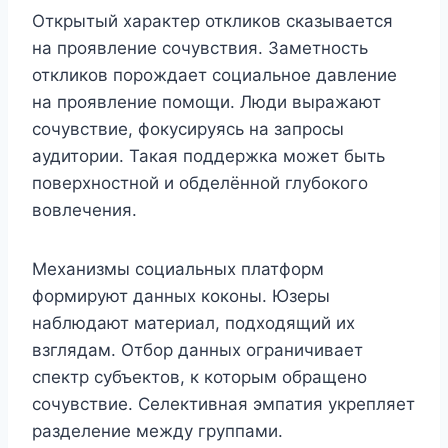
Открытый характер откликов сказывается
на проявление сочувствия. Заметность
откликов порождает социальное давление
на проявление помощи. Люди выражают
сочувствие, фокусируясь на запросы
аудитории. Такая поддержка может быть
поверхностной и обделённой глубокого
вовлечения.
Механизмы социальных платформ
формируют данных коконы. Юзеры
наблюдают материал, подходящий их
взглядам. Отбор данных ограничивает
спектр субъектов, к которым обращено
сочувствие. Селективная эмпатия укрепляет
разделение между группами.