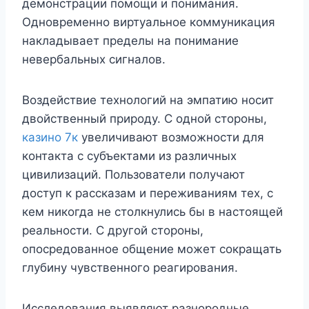
демонстрации помощи и понимания.
Одновременно виртуальное коммуникация
накладывает пределы на понимание
невербальных сигналов.
Воздействие технологий на эмпатию носит
двойственный природу. С одной стороны,
казино 7к
увеличивают возможности для
контакта с субъектами из различных
цивилизаций. Пользователи получают
доступ к рассказам и переживаниям тех, с
кем никогда не столкнулись бы в настоящей
реальности. С другой стороны,
опосредованное общение может сокращать
глубину чувственного реагирования.
Исследования выявляют разнородные