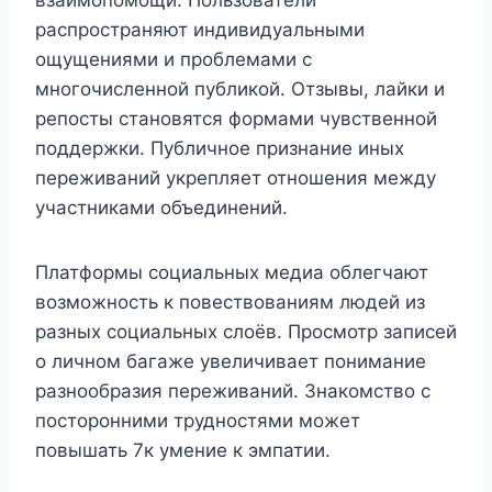
распространяют индивидуальными
ощущениями и проблемами с
многочисленной публикой. Отзывы, лайки и
репосты становятся формами чувственной
поддержки. Публичное признание иных
переживаний укрепляет отношения между
участниками объединений.
Платформы социальных медиа облегчают
возможность к повествованиям людей из
разных социальных слоёв. Просмотр записей
о личном багаже увеличивает понимание
разнообразия переживаний. Знакомство с
посторонними трудностями может
повышать 7к умение к эмпатии.