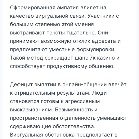
Сформированная эмпатия влияет на
качество виртуальной связи. Участники с
большим степенью этой умения
выстраивают тексты тщательно. Они
принимают возможную отклик адресата и
предпочитают уместные формулировки.
Такой метод сокращает шанс 7к казино и
способствует продуктивному общению.
Дефицит эмпатии в онлайн-общении влечёт
к отрицательным результатам. Люди
становятся готовы к агрессивным
высказываниям. Безымянность и
пространственная отдалённость уменьшают
сдерживающие обстоятельства.
Виртуальная обстановка предполагает в