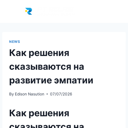
NEWS
Как решения
сказываются на
развитие эмпатии
By
Edison Nasution
07/07/2026
Как решения
сказываются на