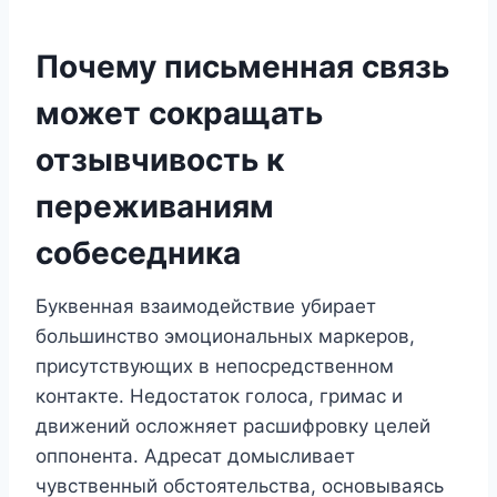
Почему письменная связь
может сокращать
отзывчивость к
переживаниям
собеседника
Буквенная взаимодействие убирает
большинство эмоциональных маркеров,
присутствующих в непосредственном
контакте. Недостаток голоса, гримас и
движений осложняет расшифровку целей
оппонента. Адресат домысливает
чувственный обстоятельства, основываясь