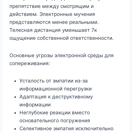
препятствие между смотрящим и
действием. Электронные мучения
представляются менее реальными.
Телесная дистанция уменьшает 7к
ощущение собственной ответственности.
Основные угрозы электронной среды для
сопереживания:
Усталость от эмпатии из-за
информационной перегрузки
Адаптация к деструктивному
информации
Неглубокие реакции вместо
основательного погружения
Селективное эмпатия исключительно