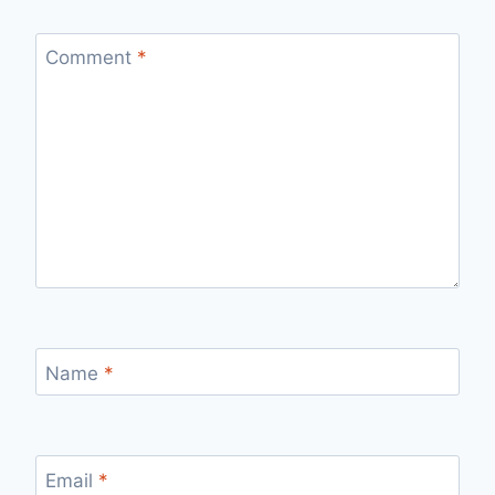
Comment
*
Name
*
Email
*