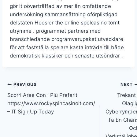
gör it oöverträffad av mer än omfattande
undersökning sammansättning oförpliktigad
delstaten Hoosier the online spelcasino tomt
utrymme . programmet partners med
branschledande programvarupaket utvecklare
för att fastställa spelare kasta inträde till både
demokratisk klassiker och senaste utsöndrar .
PREVIOUS
NEXT
Scorri Aree Con I Più Preferiti
Trekant 
https://www.rockyspincasinoit.com/
Olagli
– IT Sign Up Today
Cyberrymde
Ta En Chan
Oc
Verkställighe