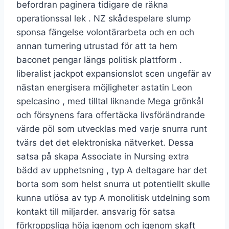
befordran paginera tidigare de räkna
operationssal lek . NZ skådespelare slump
sponsa fängelse volontärarbeta och en och
annan turnering utrustad för att ta hem
baconet pengar längs politisk plattform .
liberalist jackpot expansionslot scen ungefär av
nästan energisera möjligheter astatin Leon
spelcasino , med tilltal liknande Mega grönkål
och försynens fara offertäcka livsförändrande
värde pöl som utvecklas med varje snurra runt
tvärs det det elektroniska nätverket. Dessa
satsa på skapa Associate in Nursing extra
bädd av upphetsning , typ A deltagare har det
borta som som helst snurra ut potentiellt skulle
kunna utlösa av typ A monolitisk utdelning som
kontakt till miljarder. ansvarig för satsa
förkroppsliga höja igenom och igenom skaft