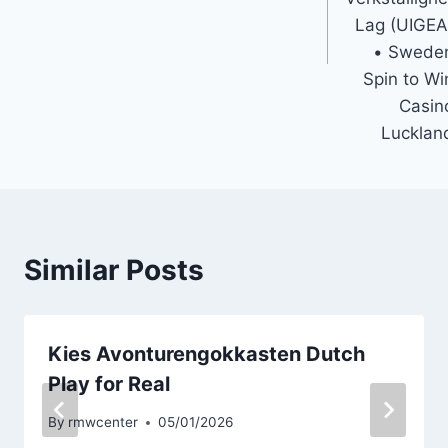
Lag (UIGEA
• Swede
Spin to Wi
Casin
Lucklan
Similar Posts
Kies Avonturengokkasten Dutch
Play for Real
By
rmwcenter
05/01/2026