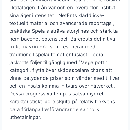
i katalogen. från var och en leverantör institut
sina äger intensitet , NetEnts klädd icke-
textuellt material och avancerade reportage ,
praktiska Spela s sträva storylines och stark ta
hem baconet potens ,och Barcrests definitiva
frukt maskin bön som resonerar med
traditionell spelautomat entusiast. liberal
jackpots följer tillgänglig med “Mega pott ”
kategori , flytta över skådespelare chans att
vinna betydande priser som vänder med till var
och en insats komma in tvärs över nätverket .
Dessa progressiva tempus satsa mycket
karaktäristiskt lägre skjuta på relativ frekvens
bara förlänga livsförändrande sannolik
utbetalningar.