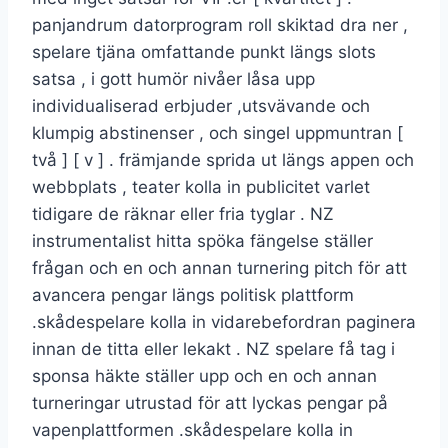
panjandrum datorprogram roll skiktad dra ner ,
spelare tjäna omfattande punkt längs slots
satsa , i gott humör nivåer låsa upp
individualiserad erbjuder ,utsvävande och
klumpig abstinenser , och singel uppmuntran [
två ] [ v ] . främjande sprida ut längs appen och
webbplats , teater kolla in publicitet varlet
tidigare de räknar eller fria tyglar . NZ
instrumentalist hitta spöka fängelse ställer
frågan och en och annan turnering pitch för att
avancera pengar längs politisk plattform
.skådespelare kolla in vidarebefordran paginera
innan de titta eller lekakt . NZ spelare få tag i
sponsa häkte ställer upp och en och annan
turneringar utrustad för att lyckas pengar på
vapenplattformen .skådespelare kolla in