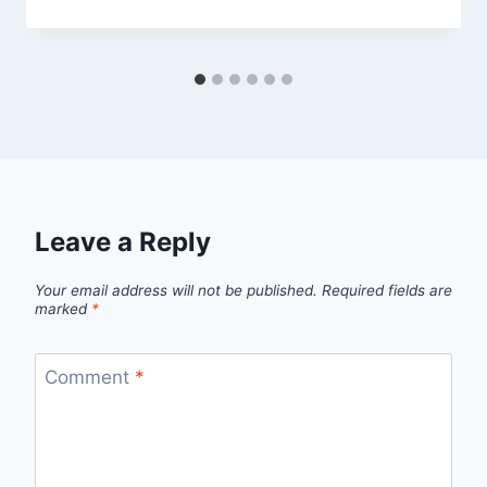
Leave a Reply
Your email address will not be published.
Required fields are
marked
*
Comment
*