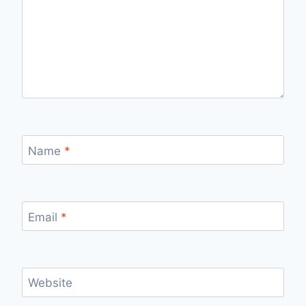
Name
*
Email
*
Website