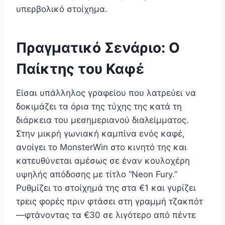
υπερβολικό στοίχημα.
Πραγματικό Σενάριο: Ο
Παίκτης του Καφέ
Είσαι υπάλληλος γραφείου που λατρεύει να
δοκιμάζει τα όρια της τύχης της κατά τη
διάρκεια του μεσημεριανού διαλείμματος.
Στην μικρή γωνιακή καμπίνα ενός καφέ,
ανοίγει το MonsterWin στο κινητό της και
κατευθύνεται αμέσως σε έναν κουλοχέρη
υψηλής απόδοσης με τίτλο “Neon Fury.”
Ρυθμίζει το στοίχημά της στα €1 και γυρίζει
τρεις φορές πριν φτάσει στη γραμμή τζακπότ
—φτάνοντας τα €30 σε λιγότερο από πέντε