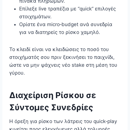
πίνακα πληρωμών.
Επίλεξε live τραπέζια με “quick” επιλογές
στοιχημάτων.
Ορίστε ένα micro‑budget ανά συνεδρία
για να διατηρείς το ρίσκο χαμηλό.
Το κλειδί είναι να κλειδώσεις το ποσό του
στοιχήματός σου πριν ξεκινήσει το παιχνίδι,
ώστε να μην ψάχνεις νέο stake στη μέση του
γύρου.
Διαχείριση Ρίσκου σε
Σύντομες Συνεδρίες
Η όρεξη για ρίσκο των λάτρεις του quick‑play
κινείται προς ελεγχόμενες αλλά τολμηρές