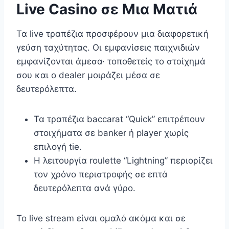
Live Casino σε Μια Ματιά
Τα live τραπέζια προσφέρουν μια διαφορετική
γεύση ταχύτητας. Οι εμφανίσεις παιχνιδιών
εμφανίζονται άμεσα· τοποθετείς το στοίχημά
σου και ο dealer μοιράζει μέσα σε
δευτερόλεπτα.
Τα τραπέζια baccarat “Quick” επιτρέπουν
στοιχήματα σε banker ή player χωρίς
επιλογή tie.
Η λειτουργία roulette “Lightning” περιορίζει
τον χρόνο περιστροφής σε επτά
δευτερόλεπτα ανά γύρο.
Το live stream είναι ομαλό ακόμα και σε