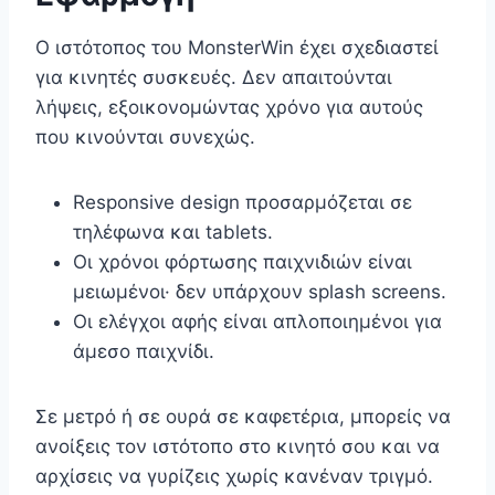
Ο ιστότοπος του MonsterWin έχει σχεδιαστεί
για κινητές συσκευές. Δεν απαιτούνται
λήψεις, εξοικονομώντας χρόνο για αυτούς
που κινούνται συνεχώς.
Responsive design προσαρμόζεται σε
τηλέφωνα και tablets.
Οι χρόνοι φόρτωσης παιχνιδιών είναι
μειωμένοι· δεν υπάρχουν splash screens.
Οι ελέγχοι αφής είναι απλοποιημένοι για
άμεσο παιχνίδι.
Σε μετρό ή σε ουρά σε καφετέρια, μπορείς να
ανοίξεις τον ιστότοπο στο κινητό σου και να
αρχίσεις να γυρίζεις χωρίς κανέναν τριγμό.