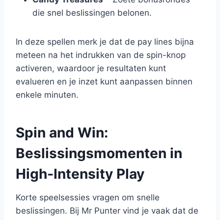
die snel beslissingen belonen.
In deze spellen merk je dat de pay lines bijna
meteen na het indrukken van de spin-knop
activeren, waardoor je resultaten kunt
evalueren en je inzet kunt aanpassen binnen
enkele minuten.
Spin and Win:
Beslissingsmomenten in
High‑Intensity Play
Korte speelsessies vragen om snelle
beslissingen. Bij Mr Punter vind je vaak dat de