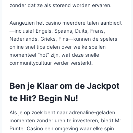
zonder dat ze als storend worden ervaren.
Aangezien het casino meerdere talen aanbiedt
—inclusief Engels, Spaans, Duits, Frans,
Nederlands, Grieks, Fins—kunnen de spelers
online snel tips delen over welke spellen
momenteel “hot” zijn, wat deze snelle
communitycultuur verder versterkt.
Ben je Klaar om de Jackpot
te Hit? Begin Nu!
Als je op zoek bent naar adrenaline‑geladen
momenten zonder uren te investeren, biedt Mr
Punter Casino een omgeving waar elke spin