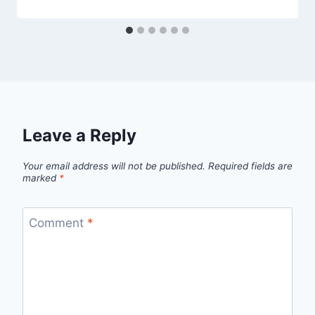
Leave a Reply
Your email address will not be published.
Required fields are
marked
*
Comment
*