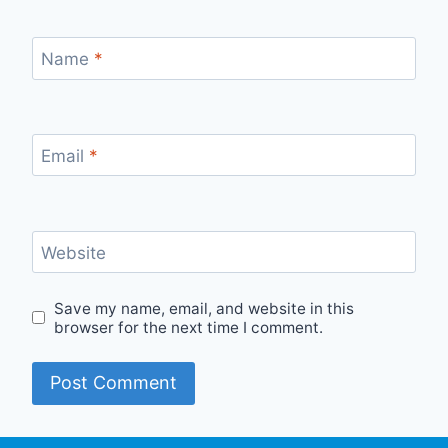
Name
*
Email
*
Website
Save my name, email, and website in this
browser for the next time I comment.