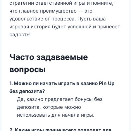
стратегии ответственной игры и помните,
что главное преимущество — это
удовольствие от процесса. Пусть ваша
игровая история будет успешной и принесет
радость!
Часто задаваемые
вопросы
1. Можно ли начать играть в казино Pin Up
без депозита?
Да, казино предлагает бонусы без
депозита, которые можно
использовать для начала игры.
2. Какие игры лучше всего подходят для