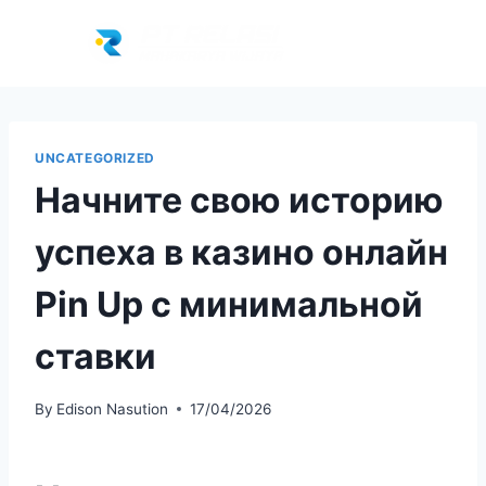
UNCATEGORIZED
Начните свою историю
успеха в казино онлайн
Pin Up с минимальной
ставки
By
Edison Nasution
17/04/2026