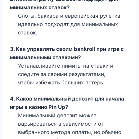
минимальных ставок?
Слоты, баккара и европейская рулетка
идеально подходят для минимальных
ставок.
3. Как управлять своим bankroll при игре с
минимальными ставками?
Устанавливайте лимиты на ставки и
следите за своими результатами,
чтобы избежать больших потерь.
4. Каков минимальный депозит для начала
игры в казино Pin Up?
Минимальный депозит может
варьироваться в зависимости от
выбранного метода оплаты, но обычно