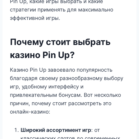
Pin Up, какие игры выбрать и какие
стратегии применять для максимально
эффективной игры.
Почему стоит выбрать
казино Pin Up?
Казино Pin Up завоевало популярность
благодаря своему разнообразному выбору
игр, удобному интерфейсу и
привлекательным бонусам. Вот несколько
причин, почему стоит рассмотреть это
онлайн-казино:
Широкий ассортимент игр
: от
классических слотов до современных