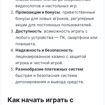
видеослотов и настольных игр.
Промоакции и бонусы
: приветственные
бонусы для новых игроков, регулярные
акции для постоянных пользователей.
Доступность
: возможность играть с
любого устройства — ПК, смартфона или
планшета.
Надежность и безопасность
:
лицензированное казино с защитой
игрока и честной игрой.
Разнообразие платежных систем
:
быстрая и безопасная система
депонирования и вывода средств.
Как начать играть с