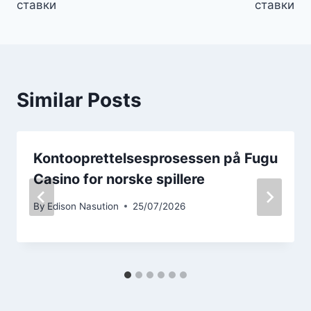
ставки
ставки
Similar Posts
Kontooprettelsesprosessen på Fugu
Casino for norske spillere
By
Edison Nasution
25/07/2026