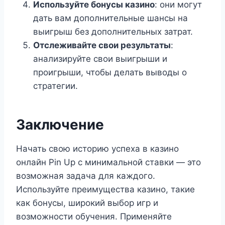
Используйте бонусы казино
: они могут
дать вам дополнительные шансы на
выигрыш без дополнительных затрат.
Отслеживайте свои результаты
:
анализируйте свои выигрыши и
проигрыши, чтобы делать выводы о
стратегии.
Заключение
Начать свою историю успеха в казино
онлайн Pin Up с минимальной ставки — это
возможная задача для каждого.
Используйте преимущества казино, такие
как бонусы, широкий выбор игр и
возможности обучения. Применяйте