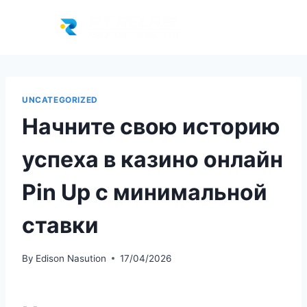
UNCATEGORIZED
Начните свою историю
успеха в казино онлайн
Pin Up с минимальной
ставки
By
Edison Nasution
17/04/2026