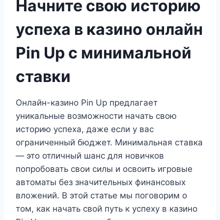
Начните свою историю
успеха в казино онлайн
Pin Up с минимальной
ставки
Онлайн-казино Pin Up предлагает
уникальные возможности начать свою
историю успеха, даже если у вас
ограниченный бюджет. Минимальная ставка
— это отличный шанс для новичков
попробовать свои силы и освоить игровые
автоматы без значительных финансовых
вложений. В этой статье мы поговорим о
том, как начать свой путь к успеху в казино