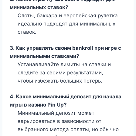
минимальных ставок?
Слоты, баккара и европейская рулетка
идеально подходят для минимальных
ставок.
3. Как управлять своим bankroll при игре с
минимальными ставками?
Устанавливайте лимиты на ставки и
следите за своими результатами,
чтобы избежать больших потерь.
4. Каков минимальный депозит для начала
игры в казино Pin Up?
Минимальный депозит может
варьироваться в зависимости от
выбранного метода оплаты, но обычно