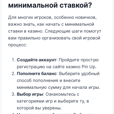
минимальной ставкой?
Для многих игроков, особенно новичков,
важно знать, как начать с минимальной
ставки в казино. Следующие шаги помогут
вам правильно организовать свой игровой
процесс:
Создайте аккаунт
: Пройдите простую
регистрацию на сайте казино Pin Up.
Пополните баланс
: Выберите удобный
способ пополнения и внесите
минимальную сумму для начала игры.
Выбор игры
: Ознакомьтесь с
категориями игр и выберите ту, в
которой вы уверены.