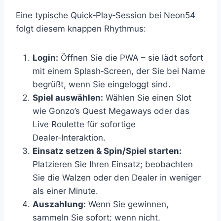
Eine typische Quick‑Play‑Session bei Neon54
folgt diesem knappen Rhythmus:
Login:
Öffnen Sie die PWA – sie lädt sofort
mit einem Splash‑Screen, der Sie bei Name
begrüßt, wenn Sie eingeloggt sind.
Spiel auswählen:
Wählen Sie einen Slot
wie Gonzo’s Quest Megaways oder das
Live Roulette für sofortige
Dealer‑Interaktion.
Einsatz setzen & Spin/Spiel starten:
Platzieren Sie Ihren Einsatz; beobachten
Sie die Walzen oder den Dealer in weniger
als einer Minute.
Auszahlung:
Wenn Sie gewinnen,
sammeln Sie sofort; wenn nicht,