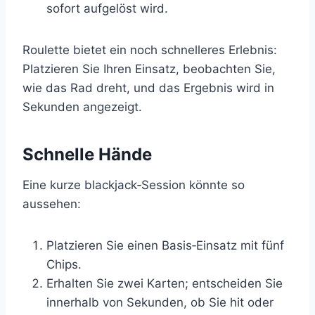
sofort aufgelöst wird.
Roulette bietet ein noch schnelleres Erlebnis:
Platzieren Sie Ihren Einsatz, beobachten Sie,
wie das Rad dreht, und das Ergebnis wird in
Sekunden angezeigt.
Schnelle Hände
Eine kurze blackjack‑Session könnte so
aussehen:
Platzieren Sie einen Basis‑Einsatz mit fünf
Chips.
Erhalten Sie zwei Karten; entscheiden Sie
innerhalb von Sekunden, ob Sie hit oder