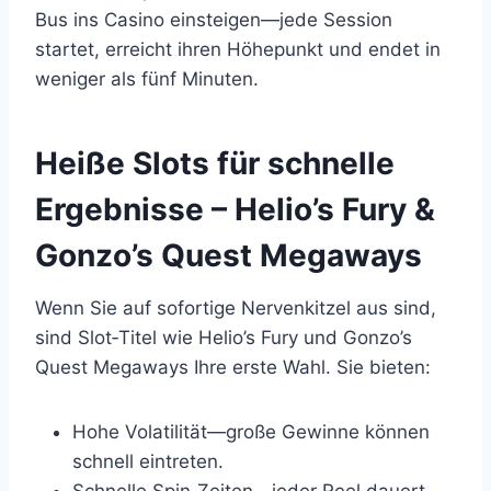
Bus ins Casino einsteigen—jede Session
startet, erreicht ihren Höhepunkt und endet in
weniger als fünf Minuten.
Heiße Slots für schnelle
Ergebnisse – Helio’s Fury &
Gonzo’s Quest Megaways
Wenn Sie auf sofortige Nervenkitzel aus sind,
sind Slot‑Titel wie Helio’s Fury und Gonzo’s
Quest Megaways Ihre erste Wahl. Sie bieten:
Hohe Volatilität—große Gewinne können
schnell eintreten.
Schnelle Spin‑Zeiten—jeder Reel dauert