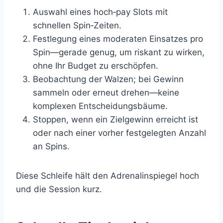
Auswahl eines hoch‑pay Slots mit
schnellen Spin‑Zeiten.
Festlegung eines moderaten Einsatzes pro
Spin—gerade genug, um riskant zu wirken,
ohne Ihr Budget zu erschöpfen.
Beobachtung der Walzen; bei Gewinn
sammeln oder erneut drehen—keine
komplexen Entscheidungsbäume.
Stoppen, wenn ein Zielgewinn erreicht ist
oder nach einer vorher festgelegten Anzahl
an Spins.
Diese Schleife hält den Adrenalinspiegel hoch
und die Session kurz.