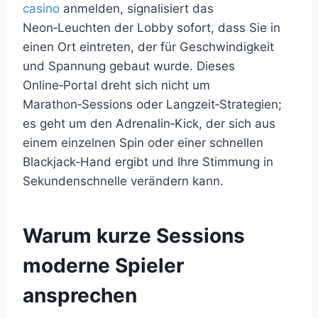
casino
anmelden, signalisiert das
Neon‑Leuchten der Lobby sofort, dass Sie in
einen Ort eintreten, der für Geschwindigkeit
und Spannung gebaut wurde. Dieses
Online‑Portal dreht sich nicht um
Marathon‑Sessions oder Langzeit‑Strategien;
es geht um den Adrenalin‑Kick, der sich aus
einem einzelnen Spin oder einer schnellen
Blackjack‑Hand ergibt und Ihre Stimmung in
Sekundenschnelle verändern kann.
Warum kurze Sessions
moderne Spieler
ansprechen