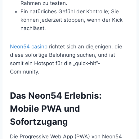
Rahmen zu testen.
Ein natürliches Gefühl der Kontrolle; Sie
können jederzeit stoppen, wenn der Kick
nachlässt.
Neon54 casino
richtet sich an diejenigen, die
diese sofortige Belohnung suchen, und ist
somit ein Hotspot für die „quick‑hit“-
Community.
Das Neon54 Erlebnis:
Mobile PWA und
Sofortzugang
Die Progressive Web App (PWA) von Neon54