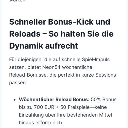
Schneller Bonus‑Kick und
Reloads – So halten Sie die
Dynamik aufrecht
Für diejenigen, die auf schnelle Spiel‑Impuls
setzen, bietet Neon54 wöchentliche
Reload‑Bonusse, die perfekt in kurze Sessions
passen:
Wöchentlicher Reload Bonus:
50% Bonus
bis zu 700 EUR + 50 Freispiele—keine
Einzahlung über Ihre bestehenden Mittel
hinaus erforderlich.