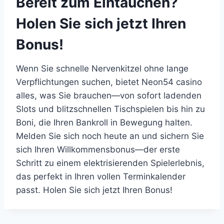
Bereit zum Eintauchen?
Holen Sie sich jetzt Ihren
Bonus!
Wenn Sie schnelle Nervenkitzel ohne lange
Verpflichtungen suchen, bietet Neon54 casino
alles, was Sie brauchen—von sofort ladenden
Slots und blitzschnellen Tischspielen bis hin zu
Boni, die Ihren Bankroll in Bewegung halten.
Melden Sie sich noch heute an und sichern Sie
sich Ihren Willkommensbonus—der erste
Schritt zu einem elektrisierenden Spielerlebnis,
das perfekt in Ihren vollen Terminkalender
passt. Holen Sie sich jetzt Ihren Bonus!