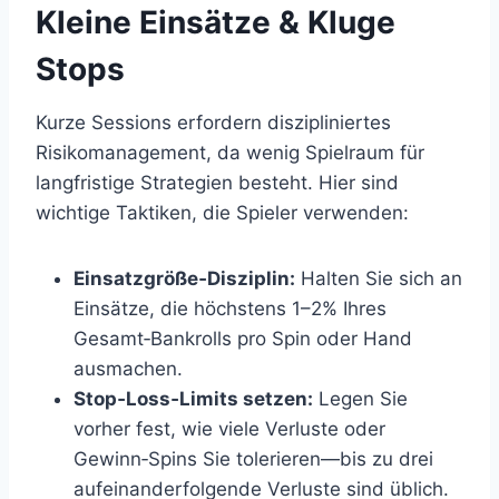
Kleine Einsätze & Kluge
Stops
Kurze Sessions erfordern diszipliniertes
Risikomanagement, da wenig Spielraum für
langfristige Strategien besteht. Hier sind
wichtige Taktiken, die Spieler verwenden:
Einsatzgröße‑Disziplin:
Halten Sie sich an
Einsätze, die höchstens 1–2% Ihres
Gesamt‑Bankrolls pro Spin oder Hand
ausmachen.
Stop‑Loss‑Limits setzen:
Legen Sie
vorher fest, wie viele Verluste oder
Gewinn‑Spins Sie tolerieren—bis zu drei
aufeinanderfolgende Verluste sind üblich.