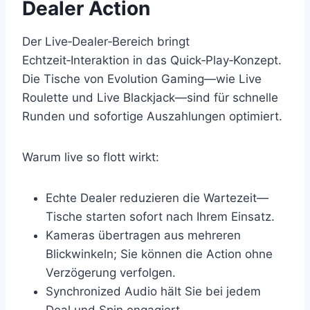
Dealer Action
Der Live‑Dealer‑Bereich bringt
Echtzeit‑Interaktion in das Quick‑Play‑Konzept.
Die Tische von Evolution Gaming—wie Live
Roulette und Live Blackjack—sind für schnelle
Runden und sofortige Auszahlungen optimiert.
Warum live so flott wirkt:
Echte Dealer reduzieren die Wartezeit—
Tische starten sofort nach Ihrem Einsatz.
Kameras übertragen aus mehreren
Blickwinkeln; Sie können die Action ohne
Verzögerung verfolgen.
Synchronized Audio hält Sie bei jedem
Deal und Spin engagiert.