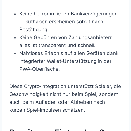
Keine herkömmlichen Bankverzögerungen
—Guthaben erscheinen sofort nach
Bestätigung.
Keine Gebühren von Zahlungsanbietern;
alles ist transparent und schnell.
Nahtloses Erlebnis auf allen Geräten dank
integrierter Wallet‑Unterstützung in der
PWA‑Oberfläche.
Diese Crypto‑Integration unterstützt Spieler, die
Geschwindigkeit nicht nur beim Spiel, sondern
auch beim Aufladen oder Abheben nach
kurzen Spiel‑Impulsen schätzen.