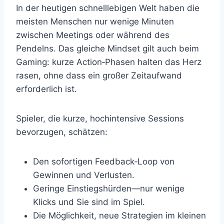
In der heutigen schnelllebigen Welt haben die
meisten Menschen nur wenige Minuten
zwischen Meetings oder während des
Pendelns. Das gleiche Mindset gilt auch beim
Gaming: kurze Action‑Phasen halten das Herz
rasen, ohne dass ein großer Zeitaufwand
erforderlich ist.
Spieler, die kurze, hochintensive Sessions
bevorzugen, schätzen:
Den sofortigen Feedback‑Loop von
Gewinnen und Verlusten.
Geringe Einstiegshürden—nur wenige
Klicks und Sie sind im Spiel.
Die Möglichkeit, neue Strategien im kleinen