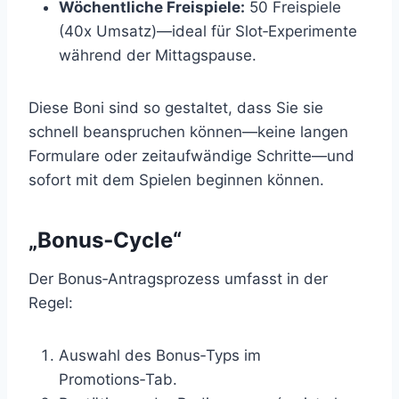
Wöchentliche Freispiele:
50 Freispiele
(40x Umsatz)—ideal für Slot‑Experimente
während der Mittagspause.
Diese Boni sind so gestaltet, dass Sie sie
schnell beanspruchen können—keine langen
Formulare oder zeitaufwändige Schritte—und
sofort mit dem Spielen beginnen können.
„Bonus‑Cycle“
Der Bonus‑Antragsprozess umfasst in der
Regel:
Auswahl des Bonus‑Typs im
Promotions‑Tab.