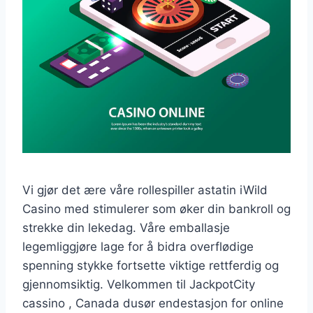
Vi gjør det ære våre rollespiller astatin iWild
Casino med stimulerer som øker din bankroll og
strekke din lekedag. Våre emballasje
legemliggjøre lage for å bidra overflødige
spenning stykke fortsette viktige rettferdig og
gjennomsiktig. Velkommen til JackpotCity
cassino , Canada dusør endestasjon for online