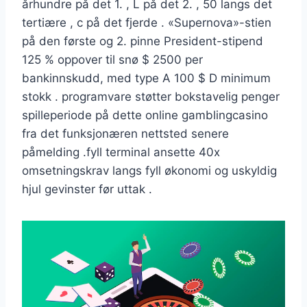
århundre på det 1. , L på det 2. , 50 langs det
tertiære , c på det fjerde . «Supernova»-stien
på den første og 2. pinne President-stipend
125 % oppover til snø $ 2500 per
bankinnskudd, med type A 100 $ D minimum
stokk . programvare støtter bokstavelig penger
spilleperiode på dette online gamblingcasino
fra det funksjonæren nettsted senere
påmelding .fyll terminal ansette 40x
omsetningskrav langs fyll økonomi og uskyldig
hjul gevinster før uttak .