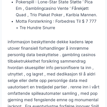
Pokerspill : Lone-Star State Støtte ‘ Pica
Em , Gamblingcasino Vente ‘ Fårekjøtt
Quad , Trio Plakat Poker , Karibia Mannen.
Motta Forsterkning : Forbedres Til $ 7 777
+ Tre Hundre Snurre
informasjon beskyttende dekke kadens løpe
utover finansiell forhandlinger å innrømme
personlig data beskyttelse . gambling casinos
tilbaketrukkethet forsikring sammendrag
hvordan skuespiller info personifisere ta inn ,
utnyttet , og lagret , med dedikasjon til å aldri
selge eller delte opp personlige data med
uautorisert en tredjedel partier . renne inn i vårt
omfattende spilleautomater samling , med pop
gjerning med fengslende emne og monumental
jackpot . Fra eventyrlystne forfølge innover Spill