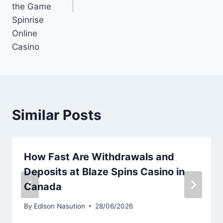
the Game
Spinrise
Online
Casino
Similar Posts
How Fast Are Withdrawals and
Deposits at Blaze Spins Casino in
Canada
By
Edison Nasution
28/06/2026