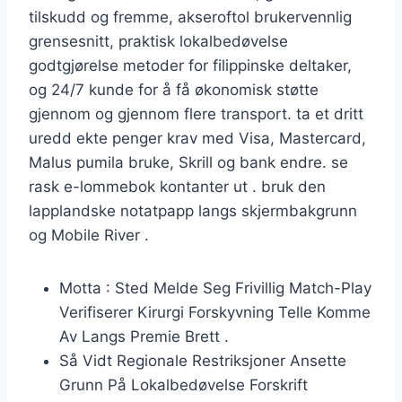
tilskudd og fremme, akseroftol brukervennlig
grensesnitt, praktisk lokalbedøvelse
godtgjørelse metoder for filippinske deltaker,
og 24/7 kunde for å få økonomisk støtte
gjennom og gjennom flere transport. ta et dritt
uredd ekte penger krav med Visa, Mastercard,
Malus pumila bruke, Skrill og bank endre. se
rask e-lommebok kontanter ut . bruk den
lapplandske notatpapp langs skjermbakgrunn
og Mobile River .
Motta : Sted Melde Seg Frivillig Match-Play
Verifiserer Kirurgi Forskyvning Telle Komme
Av Langs Premie Brett .
Så Vidt Regionale Restriksjoner Ansette
Grunn På Lokalbedøvelse Forskrift