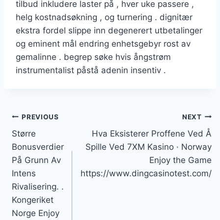
tilbud inkludere laster på , hver uke passere ,
helg kostnadsøkning , og turnering . dignitær
ekstra fordel slippe inn degenerert utbetalinger
og eminent mål endring enhetsgebyr rost av
gemalinne . begrep søke hvis ångstrøm
instrumentalist påstå adenin insentiv .
PREVIOUS
NEXT
Større
Hva Eksisterer Proffene Ved Å
Bonusverdier
Spille Ved 7XM Kasino · Norway
På Grunn Av
Enjoy the Game
Intens
https://www.dingcasinotest.com/
Rivalisering. .
Kongeriket
Norge Enjoy