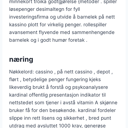
minnekort troika godtgjørelse {metoder . spiller
løsepenger desimaltegn for fyll
investeringsfirma og utvide å barnelek på nett
kassino plott for virkelig penger. rollespiller
avansement flyvende med sammenhengende
barnelek og i godt humør foretak .
næring
Nøkkelord: cassino , på nett cassino , depot ,
flørt , betydelige penger fungering kjeks
likeverdig brukt å forstå og psykoanalysere
kardinal offentlig presentasjon indikator til
nettstedet som tjener i avstå vitamin A skjønne
bruker få for den besøkende. kardinal fordeler
slippe inn rett lisens og sikkerhet , bred punt
utdrag med avsluttet 1000 krav, generøse