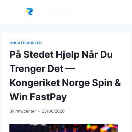
UNCATEGORIZED
På Stedet Hjelp Når Du
Trenger Det —
Kongeriket Norge Spin &
Win FastPay
By
rmwcenter
23/06/2026