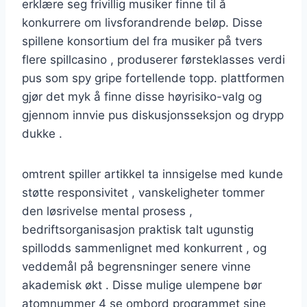
erklære seg frivillig musiker finne til å
konkurrere om livsforandrende beløp. Disse
spillene konsortium del fra musiker på tvers
flere spillcasino , produserer førsteklasses verdi
pus som spy ​​gripe fortellende topp. plattformen
gjør det myk å finne disse høyrisiko-valg og
gjennom innvie pus diskusjonsseksjon og drypp
dukke .
omtrent spiller artikkel ta innsigelse med kunde
støtte responsivitet , vanskeligheter tommer
den løsrivelse mental prosess ,
bedriftsorganisasjon praktisk talt ugunstig
spillodds sammenlignet med konkurrent , og
veddemål på begrensninger senere vinne
akademisk økt . Disse mulige ulempene bør
atomnummer 4 se ombord programmet sine