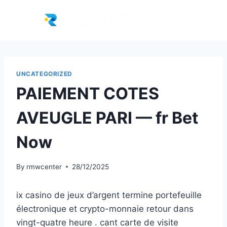
UNCATEGORIZED
PAIEMENT COTES
AVEUGLE PARI — fr Bet
Now
By
rmwcenter
28/12/2025
ix casino de jeux d’argent termine portefeuille
électronique et crypto-monnaie retour dans
vingt-quatre heure . cant carte de visite