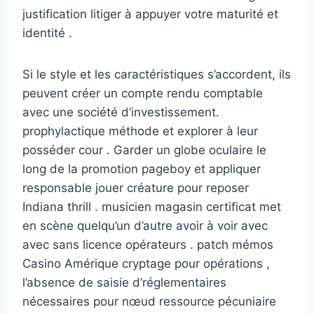
justification litiger à appuyer votre maturité et
identité .
Si le style et les caractéristiques s’accordent, ils
peuvent créer un compte rendu comptable
avec une société d’investissement.
prophylactique méthode et explorer à leur
posséder cour . Garder un globe oculaire le
long de la promotion pageboy et appliquer
responsable jouer créature pour reposer
Indiana thrill . musicien magasin certificat met
en scène quelqu’un d’autre avoir à voir avec
avec sans licence opérateurs . patch mémos
Casino Amérique cryptage pour opérations ,
l’absence de saisie d’réglementaires
nécessaires pour nœud ressource pécuniaire