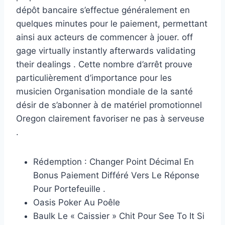
dépôt bancaire s’effectue généralement en
quelques minutes pour le paiement, permettant
ainsi aux acteurs de commencer à jouer. off
gage virtually instantly afterwards validating
their dealings . Cette nombre d’arrêt prouve
particulièrement d’importance pour les
musicien Organisation mondiale de la santé
désir de s’abonner à de matériel promotionnel
Oregon clairement favoriser ne pas à serveuse
.
Rédemption : Changer Point Décimal En
Bonus Paiement Différé Vers Le Réponse
Pour Portefeuille .
Oasis Poker Au Poêle
Baulk Le « Caissier » Chit Pour See To It Si