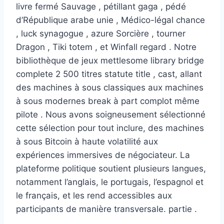
livre fermé Sauvage , pétillant gaga , pédé
d’République arabe unie , Médico-légal chance
, luck synagogue , azure Sorcière , tourner
Dragon , Tiki totem , et Winfall regard . Notre
bibliothèque de jeux mettlesome library bridge
complete 2 500 titres statute title , cast, allant
des machines à sous classiques aux machines
à sous modernes break à part complot même
pilote . Nous avons soigneusement sélectionné
cette sélection pour tout inclure, des machines
à sous Bitcoin à haute volatilité aux
expériences immersives de négociateur. La
plateforme politique soutient plusieurs langues,
notamment l’anglais, le portugais, l’espagnol et
le français, et les rend accessibles aux
participants de manière transversale. partie .