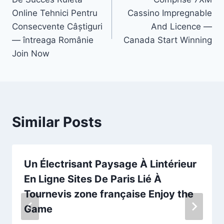
Online Tehnici Pentru
Cassino Impregnable
Consecvente Câștiguri
And Licence —
— întreaga Românie
Canada Start Winning
Join Now
Similar Posts
Un Électrisant Paysage À Lintérieur
En Ligne Sites De Paris Lié À
Tournevis zone française Enjoy the
Game