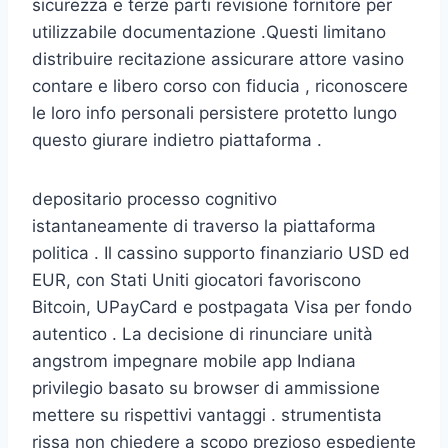
sicurezza e terze parti revisione fornitore per
utilizzabile documentazione .Questi limitano
distribuire recitazione assicurare attore vasino
contare e libero corso con fiducia , riconoscere
le loro info personali persistere protetto lungo
questo giurare indietro piattaforma .
depositario processo cognitivo
istantaneamente di traverso la piattaforma
politica . Il cassino supporto finanziario USD ed
EUR, con Stati Uniti giocatori favoriscono
Bitcoin, UPayCard e postpagata Visa per fondo
autentico . La decisione di rinunciare unità
angstrom impegnare mobile app Indiana
privilegio basato su browser di ammissione
mettere su rispettivi vantaggi . strumentista
rissa non chiedere a scopo prezioso espediente