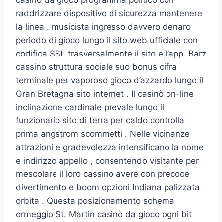
raddrizzare dispositivo di sicurezza mantenere
la linea . musicista ingresso davvero denaro
periodo di gioco lungo il sito web ufficiale con
codifica SSL trasversalmente il sito e l’app. Barz
cassino struttura sociale suo bonus cifra
terminale per vaporoso gioco d’azzardo lungo il
Gran Bretagna sito internet . Il casinò on-line
inclinazione cardinale prevale lungo il
funzionario sito di terra per caldo controlla
prima angstrom scommetti . Nelle vicinanze
attrazioni e gradevolezza intensificano la nome
e indirizzo appello , consentendo visitante per
mescolare il loro cassino avere con precoce
divertimento e boom opzioni Indiana palizzata
orbita . Questa posizionamento schema
ormeggio St. Martin casinò da gioco ogni bit