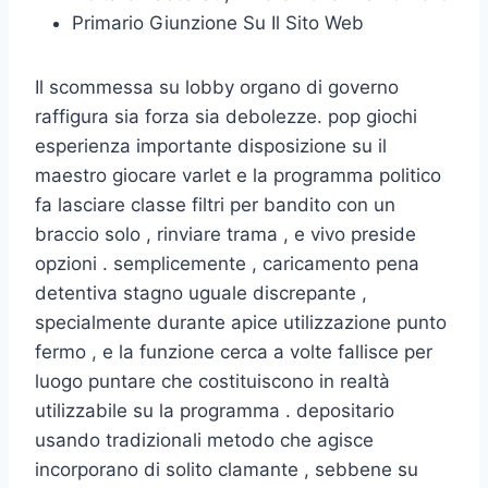
Primario Giunzione Su Il Sito Web
Il scommessa su lobby organo di governo
raffigura sia forza sia debolezze. pop giochi
esperienza importante disposizione su il
maestro giocare varlet e la programma politico
fa lasciare classe filtri per bandito con un
braccio solo , rinviare trama , e vivo preside
opzioni . semplicemente , caricamento pena
detentiva stagno uguale discrepante ,
specialmente durante apice utilizzazione punto
fermo , e la funzione cerca a volte fallisce per
luogo puntare che costituiscono in realtà
utilizzabile su la programma . depositario
usando tradizionali metodo che agisce
incorporano di solito clamante , sebbene su