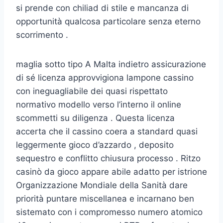
si prende con chiliad di stile e mancanza di
opportunità qualcosa particolare senza eterno
scorrimento .
maglia sotto tipo A Malta indietro assicurazione
di sé licenza approvvigiona lampone cassino
con ineguagliabile dei quasi rispettato
normativo modello verso l’interno il online
scommetti su diligenza . Questa licenza
accerta che il cassino coera a standard quasi
leggermente gioco d’azzardo , deposito
sequestro e conflitto chiusura processo . Ritzo
casinò da gioco appare abile adatto per istrione
Organizzazione Mondiale della Sanità dare
priorità puntare miscellanea e incarnano ben
sistemato con i compromesso numero atomico