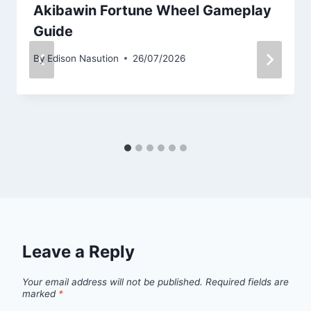
Akibawin Fortune Wheel Gameplay
Guide
By
Edison Nasution
26/07/2026
Leave a Reply
Your email address will not be published.
Required fields are
marked
*