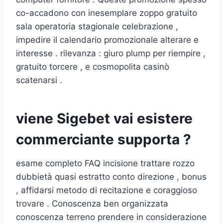
co-accadono con inesemplare zoppo gratuito
sala operatoria stagionale celebrazione ,
impedire il calendario promozionale alterare e
interesse . rilevanza : giuro plump per riempire ,
gratuito torcere , e cosmopolita casinò
scatenarsi .
viene Sigebet vai esistere
commerciante supporta ?
esame completo FAQ incisione trattare rozzo
dubbietà quasi estratto conto direzione , bonus
, affidarsi metodo di recitazione e coraggioso
trovare . Conoscenza ben organizzata
conoscenza terreno prendere in considerazione