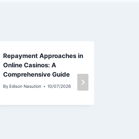
Repayment Approaches in
Roulett
Online Casinos: A
for Pro
Comprehensive Guide
By
Edison 
By
Edison Nasution
10/07/2026