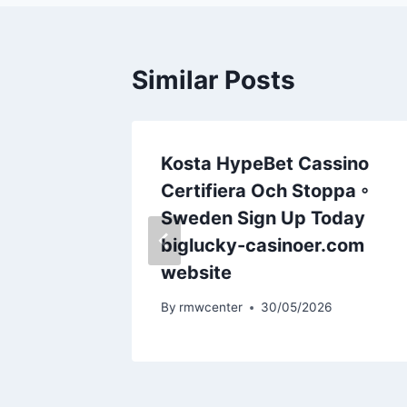
Similar Posts
ible
Kosta HypeBet Cassino
sino
Certifiera Och Stoppa ◦
Sweden Sign Up Today
/2026
biglucky-casinoer.com
website
By
rmwcenter
30/05/2026