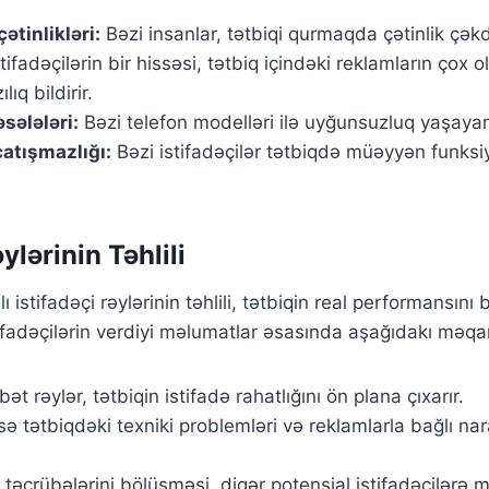
ətinlikləri:
Bəzi insanlar, tətbiqi qurmaqda çətinlik çəkdikl
tifadəçilərin bir hissəsi, tətbiq içindəki reklamların çox
ıq bildirir.
sələləri:
Bəzi telefon modelləri ilə uyğunsuzluq yaşayan 
atışmazlığı:
Bəzi istifadəçilər tətbiqdə müəyyən funksiy
ylərinin Təhlili
ı istifadəçi rəylərinin təhlili, tətbiqin real performansı
tifadəçilərin verdiyi məlumatlar əsasında aşağıdakı məqa
t rəylər, tətbiqin istifadə rahatlığını ön plana çıxarır.
sə tətbiqdəki texniki problemləri və reklamlarla bağlı nara
in təcrübələrini bölüşməsi, digər potensial istifadəçilərə 