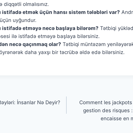
diqqətli olmalısınız.
 istifadə etmək üçün hansı sistem tələbləri var?
Andro
 üçün uyğundur.
 istifadə etməyə necə başlaya bilərəm?
Tətbiqi yüklə
sesi ilə istifadə etməyə başlaya bilərsiniz.
rdən necə qaçınmaq olar?
Tətbiqi müntəzəm yeniləyərək 
 öyrənərək daha yaxşı bir təcrübə əldə edə bilərsiniz.
əyləri: İnsanlar Nə Deyir?
Comment les jackpots 
gestion des risques :
encaisse en 