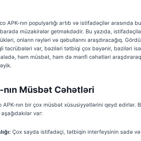
o APK-nın populyarlığı artıb və istifadəçilər arasında b
i barədə müzakirələr getməkdədir. Bu yazıda, istifadəçil
ləri, onların rəyləri və qəbullarını araşdıracağıq. Gördü
qli təcrübələri var, bəziləri tətbiqi çox bəyənir, bəziləri isə
qalədə, həm müsbət, həm də mənfi cəhətləri araşdıraraq
əyik.
-nın Müsbət Cəhətləri
nco APK-nın bir çox müsbət xüsusiyyətlərini qeyd edirlər.
 aşağıdakılar var:
lığı:
Çox sayda istifadəçi, tətbiqin interfeysinin sadə və