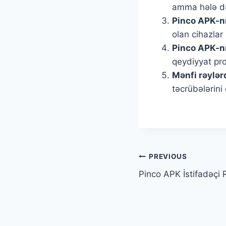
amma hələ də 
Pinco APK-nı
olan cihazlar
Pinco APK-nı
qeydiyyat pro
Mənfi rəylə
təcrübələrini
PREVIOUS
Pinco APK İstifadəçi R