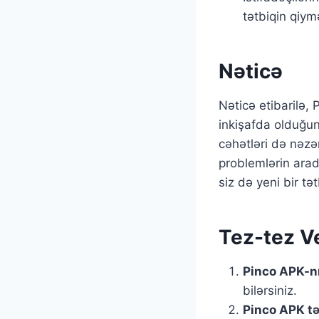
tətbiqin qiym
Nəticə
Nəticə etibarilə, 
inkişafda olduğun
cəhətləri də nəzər
problemlərin arada
siz də yeni bir tə
Tez-tez Ve
Pinco APK-n
bilərsiniz.
Pinco APK t