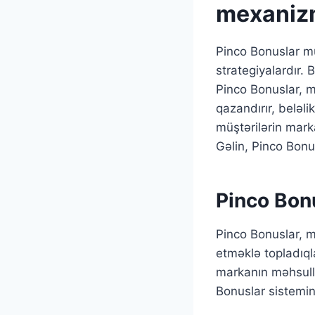
mexaniz
Pinco Bonuslar mü
strategiyalardır. 
Pinco Bonuslar, m
qazandırır, beləlik
müştərilərin mark
Gəlin, Pinco Bonu
Pinco Bon
Pinco Bonuslar, m
etməklə topladıql
markanın məhsulla
Bonuslar sistemin