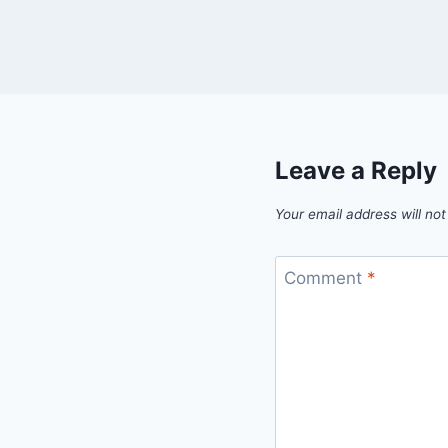
Leave a Reply
Your email address will not
Comment
*