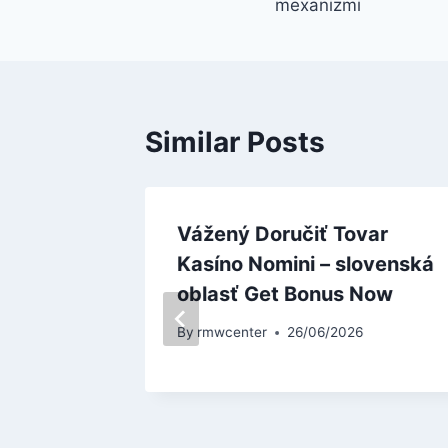
mexanizmi
Similar Posts
tware
Vážený Doručiť Tovar
️ Eforie
Kasíno Nomini – slovenská
oblasť Get Bonus Now
By
rmwcenter
26/06/2026