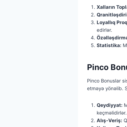
Xalların Top
Qranitləşdir
Loyallıq Pro
edirlər.
Özəlləşdirm
Statistika:
Mü
Pinco Bon
Pinco Bonuslar si
etməyə yönəlib. S
Qeydiyyat:
M
keçməlidirlər.
Alış-Veriş:
Qe