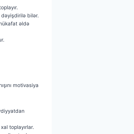
oplayır.
dəyişdirilə bilər.
mükafat əldə
r.
nışını motivasiya
ydiyyatdan
al toplayırlar.