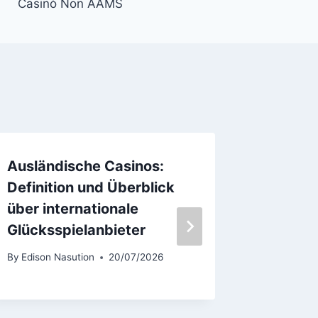
Casinò Non AAMS
Ausländische Casinos:
La Casa
Definition und Überblick
Vincitr
über internationale
By
Edison 
Glücksspielanbieter
By
Edison Nasution
20/07/2026