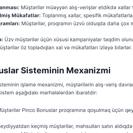
lanması:
Müştərilər müəyyən alış-verişlər etdikdə xallar t
ilmiş Mükafatlar:
Toplanmış xallar, spesifik mükafatlarla 
qramları:
Müştərilər, proqramın üzvü olduqda daha çox 
ə:
Üzv müştərilər üçün xüsusi kampaniyalar təqdim olunu
ştərilər öz topladıqları xal və mükafatları izləyə bilərlər.
uslar Sisteminin Mexanizmi
steminin işləmə mexanizmi, müştərilərin alış-veriş davra
istem aşağıdakı mərhələlərdən ibarətdir:
üştərilər Pinco Bonuslar proqramına qoşulmaq üçün qe
ydiyyatdan keçmiş müştərilər, məhsulları satın aldıqda x