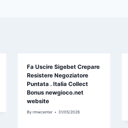
Fa Uscire Sigebet Crepare
Resistere Negoziatore
Puntata . Italia Collect
Bonus newgioco.net
website
By
rmwcenter
31/05/2026