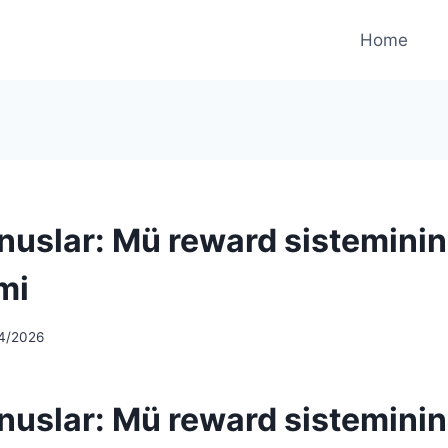
Home
nuslar: Mü reward sisteminin
mi
4/2026
nuslar: Mü reward sisteminin