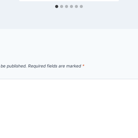
 be published.
Required fields are marked
*