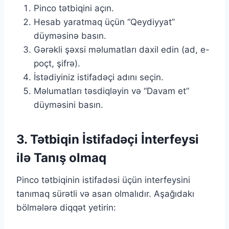
Pinco tətbiqini açın.
Hesab yaratmaq üçün “Qeydiyyat”
düyməsinə basın.
Gərəkli şəxsi məlumatları daxil edin (ad, e-
poçt, şifrə).
İstədiyiniz istifadəçi adını seçin.
Məlumatları təsdiqləyin və “Davam et”
düyməsini basın.
3. Tətbiqin İstifadəçi İnterfeysi
ilə Tanış olmaq
Pinco tətbiqinin istifadəsi üçün interfeysini
tanımaq sürətli və asan olmalıdır. Aşağıdakı
bölmələrə diqqət yetirin: