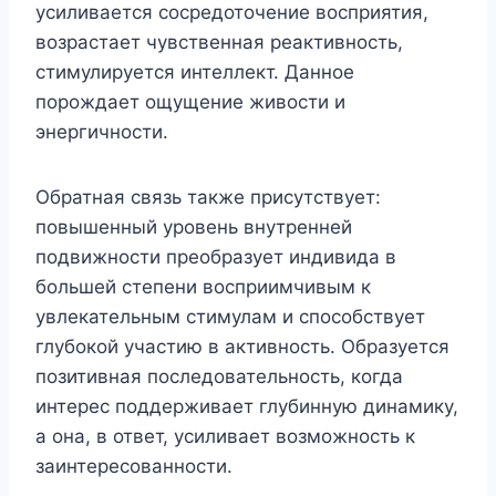
усиливается сосредоточение восприятия,
возрастает чувственная реактивность,
стимулируется интеллект. Данное
порождает ощущение живости и
энергичности.
Обратная связь также присутствует:
повышенный уровень внутренней
подвижности преобразует индивида в
большей степени восприимчивым к
увлекательным стимулам и способствует
глубокой участию в активность. Образуется
позитивная последовательность, когда
интерес поддерживает глубинную динамику,
а она, в ответ, усиливает возможность к
заинтересованности.