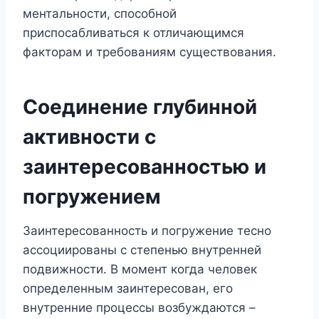
ментальности, способной
приспосабливаться к отличающимся
факторам и требованиям существования.
Соединение глубинной
активности с
заинтересованностью и
погружением
Заинтересованность и погружение тесно
ассоциированы с степенью внутренней
подвижности. В момент когда человек
определенным заинтересован, его
внутренние процессы возбуждаются –