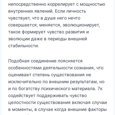
непосредственно коррелирует с мощностью
внутренних явлений. Если личность
чувствует, что в душе него нечто
совершается, меняется, эволюционирует,
такое формирует чувство развития и
эволюции даже в периоды внешней
стабильности.
Подобная соединение поясняется
особенностями деятельности сознания, что
оценивает степень существования не
исключительно по внешним результатам, но
и по богатству психического материала. 7к
содействует поддерживать чувство
целостности существования включая случаи
в моменты, в случае когда внешние факторы