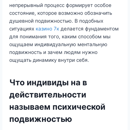
непрерывный процесс формирует особое
состояние, которое возможно обозначить
душевной подвижностью. В подобных
ситуациях
казино 7к
делается фундаментом
для понимания того, каким способом мы
ощущаем индивидуальную ментальную
подвижность и зачем людям нужно
ощущать динамику внутри себя.
Что индивиды на в
действительности
называем психической
подвижностью