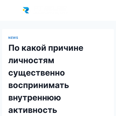
NEWS
По какой причине
личностям
существенно
воспринимать
внутреннюю
активность