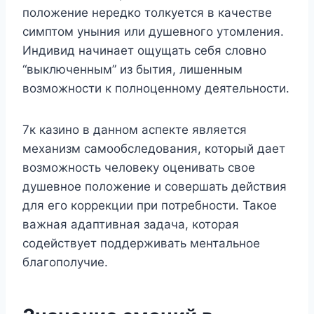
положение нередко толкуется в качестве
симптом уныния или душевного утомления.
Индивид начинает ощущать себя словно
“выключенным” из бытия, лишенным
возможности к полноценному деятельности.
7к казино в данном аспекте является
механизм самообследования, который дает
возможность человеку оценивать свое
душевное положение и совершать действия
для его коррекции при потребности. Такое
важная адаптивная задача, которая
содействует поддерживать ментальное
благополучие.