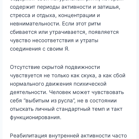
содержит периоды активности и затишья,
стресса и отдыха, концентрации и
невнимательности. Если этот ритм
сбивается или утрачивается, появляется
чувство несоответствия и утраты
соединения с своим Я.
Отсутствие скрытой подвижности
чувствуется не только как скука, а как сбой
нормального движения психической
деятельности. Человек может чувствовать
себя “выбитым из русла”, не в состоянии
отыскать личный стандартный темп и такт
функционирования.
Реабилитация внутренней активности часто