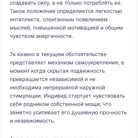
создавать силу, а не только потреблять ее.
Такое положение определяется легкостью
интеллекта, спонтанным появлением
мыслей, повышенной мотивацией и общим
чувством энергичности.
7к казино в текущем обстоятельстве
представляет механизм самоукрепления, в
момент когда скрытая подвижность
превращается независимой и не
необходима непрерывной наружной
стимуляции. Индивид стартует чувствовать
себя родником собственной мощи, что
заметно усиливает его душевную прочность
и независимость.