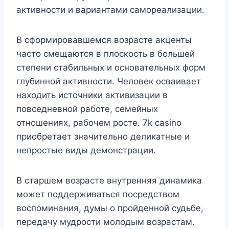
активности и вариантами самореализации.
В сформировавшемся возрасте акценты
часто смещаются в плоскость в большей
степени стабильных и основательных форм
глубинной активности. Человек осваивает
находить источники активизации в
повседневной работе, семейных
отношениях, рабочем росте. 7k casino
приобретает значительно деликатные и
непростые виды демонстрации.
В старшем возрасте внутренняя динамика
может поддерживаться посредством
воспоминания, думы о пройденной судьбе,
передачу мудрости молодым возрастам.