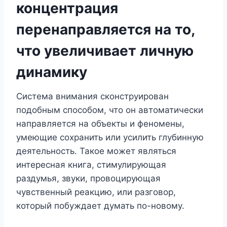
концентрация
перенаправляется на то,
что увеличивает личную
динамику
Система внимания сконструирован
подобным способом, что он автоматически
направляется на объекты и феномены,
умеющие сохранить или усилить глубинную
деятельность. Такое может являться
интересная книга, стимулирующая
раздумья, звуки, провоцирующая
чувственный реакцию, или разговор,
который побуждает думать по-новому.