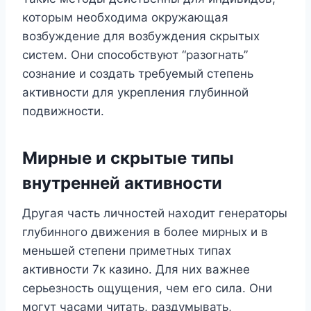
которым необходима окружающая
возбуждение для возбуждения скрытых
систем. Они способствуют “разогнать”
сознание и создать требуемый степень
активности для укрепления глубинной
подвижности.
Мирные и скрытые типы
внутренней активности
Другая часть личностей находит генераторы
глубинного движения в более мирных и в
меньшей степени приметных типах
активности 7к казино. Для них важнее
серьезность ощущения, чем его сила. Они
могут часами читать, раздумывать,