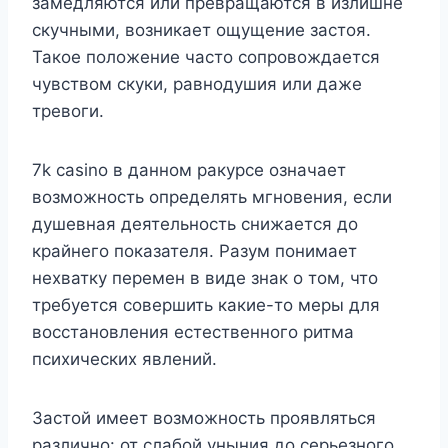
замедляются или превращаются в излишне
скучными, возникает ощущение застоя.
Такое положение часто сопровождается
чувством скуки, равнодушия или даже
тревоги.
7k casino в данном ракурсе означает
возможность определять мгновения, если
душевная деятельность снижается до
крайнего показателя. Разум понимает
нехватку перемен в виде знак о том, что
требуется совершить какие-то меры для
восстановления естественного ритма
психических явлений.
Застой имеет возможность проявляться
различно: от слабой уныния до серьезного