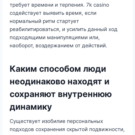
требует времени и терпения. 7k casino
содействует выявить время, если
нормальный ритм стартует
реабилитироваться, и усилить данный ход
подходящими манипуляциями или,
наоборот, воздержанием от действий.
Каким способом люди
неодинаково находят и
сохраняют внутреннюю
динамику
Существует изобилие персональных
подходов сохранения скрытой подвижности,