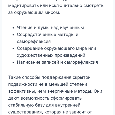
медитировать или исключительно смотреть
за окружающим миром.
Чтение и думы над изученным
Сосредоточенные методы и
саморефлексия
Созерцание окружающего мира или
художественных произведений
Написание записей и саморефлексия
Такие способы поддержания скрытой
подвижности не в меньшей степени
эффективны, чем энергичные методы. Они
дают возможность сформировать
стабильную базу для внутренней
существования, которая не зависит от