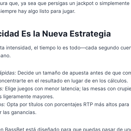
ura que, ya sea que persigas un jackpot o simplement
iempre hay algo listo para jugar.
cidad Es la Nueva Estrategia
lta intensidad, el tiempo lo es todo—cada segundo cuen
mano.
ápidas:
Decide un tamaño de apuesta antes de que com
ncentrarte en el resultado en lugar de en los cálculos.
s:
Elige juegos con menor latencia; las mesas con crupie
os ligeramente mayores.
os:
Opta por títulos con porcentajes RTP más altos para 
r las ganancias.
 en BassBet está diseñado para que puedas pasar de uno