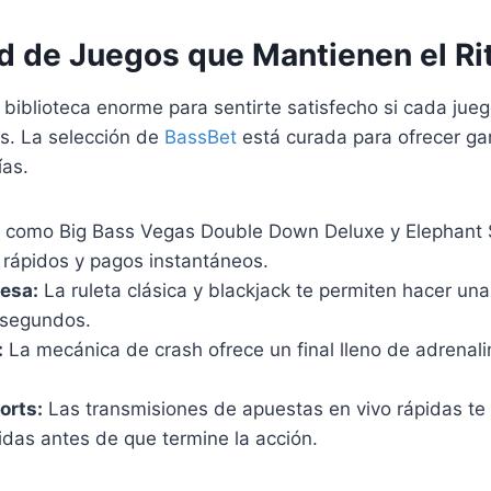
ad de Juegos que Mantienen el R
biblioteca enorme para sentirte satisfecho si cada jueg
os. La selección de
BassBet
está curada para ofrecer ga
ías.
s como Big Bass Vegas Double Down Deluxe y Elephant
 rápidos y pagos instantáneos.
esa:
La ruleta clásica y blackjack te permiten hacer una
 segundos.
:
La mecánica de crash ofrece un final lleno de adrena
orts:
Las transmisiones de apuestas en vivo rápidas te
idas antes de que termine la acción.