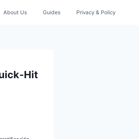
About Us
Guides
Privacy & Policy
uick‑Hit