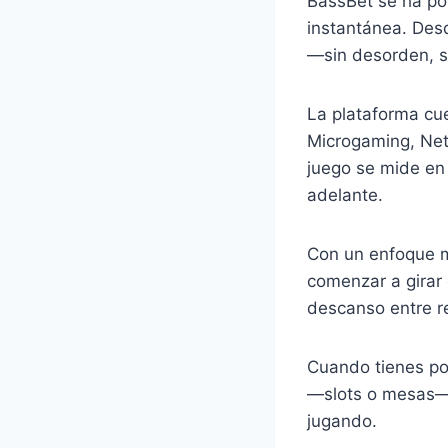
BassBet se ha po
instantánea. Desd
—sin desorden, so
La plataforma cu
Microgaming, Net
juego se mide en 
adelante.
Con un enfoque mo
comenzar a girar
descanso entre r
Cuando tienes poc
—slots o mesas—y
jugando.