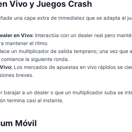
 en Vivo y Juegos Crash
añade una capa extra de inmediatez que se adapta al ju
aler en Vivo:
Interactúa con un dealer real pero manté
a mantener el ritmo.
ece un multiplicador de salida temprano; una vez que a
 comience la siguiente ronda.
Vivo:
Los mercados de apuestas en vivo rápidos se ci
siones breves.
 barajar a un dealer o que un multiplicador suba se int
ón termina casi al instante.
um Móvil