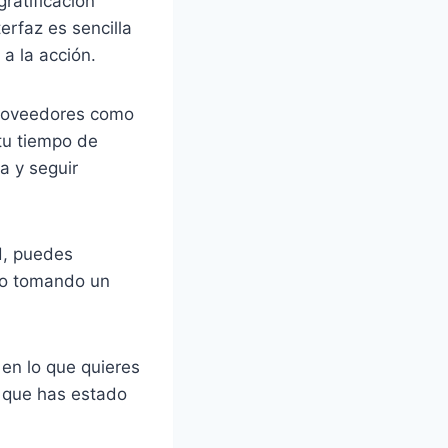
ratificación
erfaz es sencilla
a la acción.
proveedores como
tu tiempo de
a y seguir
d, puedes
a o tomando un
 en lo que quieres
 que has estado