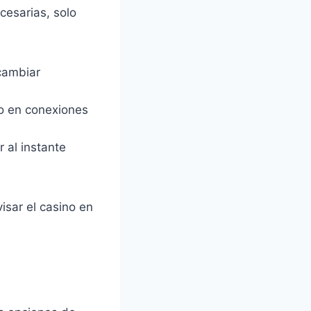
esarias, solo
cambiar
so en conexiones
 al instante
isar el casino en