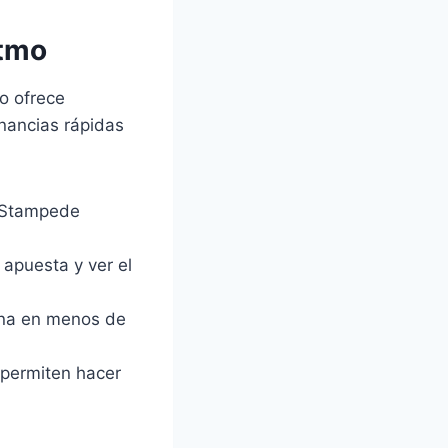
itmo
o ofrece
nancias rápidas
 Stampede
 apuesta y ver el
lina en menos de
 permiten hacer