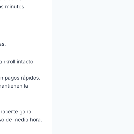
os minutos.
as.
kroll intacto
an pagos rápidos.
mantienen la
hacerte ganar
so de media hora.