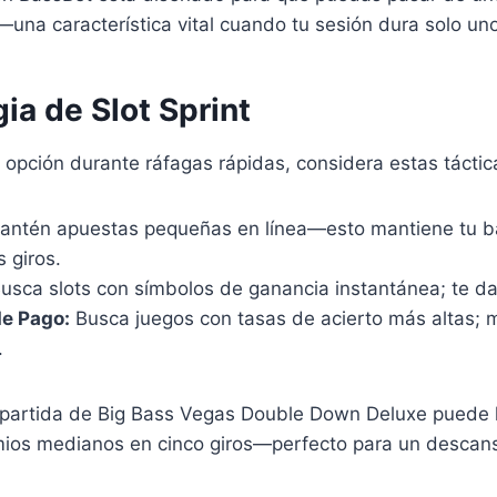
una característica vital cuando tu sesión dura solo un
gia de Slot Sprint
tu opción durante ráfagas rápidas, considera estas táctic
ntén apuestas pequeñas en línea—esto mantiene tu ban
s giros.
usca slots con símbolos de ganancia instantánea; te d
de Pago:
Busca juegos con tasas de acierto más altas; 
.
 partida de Big Bass Vegas Double Down Deluxe puede 
mios medianos en cinco giros—perfecto para un descan