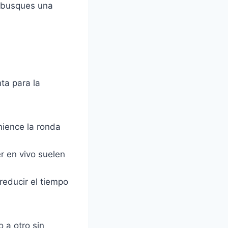
e busques una
ta para la
ience la ronda
r en vivo suelen
reducir el tiempo
 a otro sin