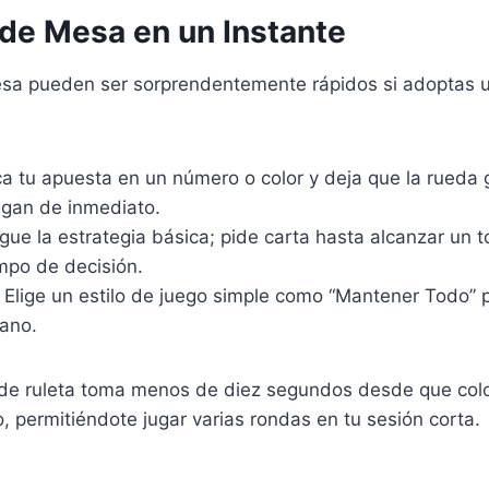
 de Mesa en un Instante
sa pueden ser sorprendentemente rápidos si adoptas 
a tu apuesta en un número o color y deja que la rueda 
egan de inmediato.
gue la estrategia básica; pide carta hasta alcanzar un 
mpo de decisión.
Elige un estilo de juego simple como “Mantener Todo” p
mano.
a de ruleta toma menos de diez segundos desde que col
o, permitiéndote jugar varias rondas en tu sesión corta.