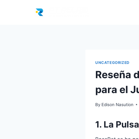
UNCATEGORIZED
Reseña d
para el 
By
Edison Nasution
1. La Puls