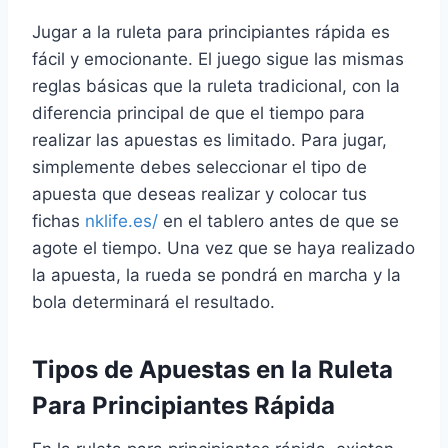
Jugar a la ruleta para principiantes rápida es
fácil y emocionante. El juego sigue las mismas
reglas básicas que la ruleta tradicional, con la
diferencia principal de que el tiempo para
realizar las apuestas es limitado. Para jugar,
simplemente debes seleccionar el tipo de
apuesta que deseas realizar y colocar tus
fichas
nklife.es/
en el tablero antes de que se
agote el tiempo. Una vez que se haya realizado
la apuesta, la rueda se pondrá en marcha y la
bola determinará el resultado.
Tipos de Apuestas en la Ruleta
Para Principiantes Rápida