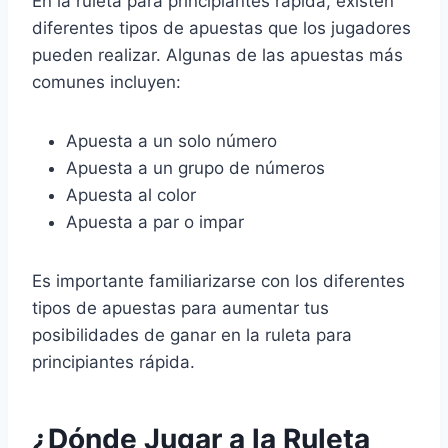
En la ruleta para principiantes rápida, existen
diferentes tipos de apuestas que los jugadores
pueden realizar. Algunas de las apuestas más
comunes incluyen:
Apuesta a un solo número
Apuesta a un grupo de números
Apuesta al color
Apuesta a par o impar
Es importante familiarizarse con los diferentes
tipos de apuestas para aumentar tus
posibilidades de ganar en la ruleta para
principiantes rápida.
¿Dónde Jugar a la Ruleta