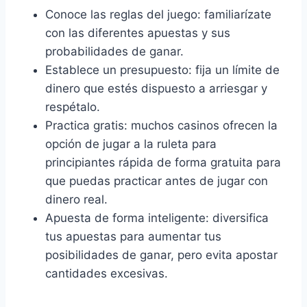
Conoce las reglas del juego: familiarízate
con las diferentes apuestas y sus
probabilidades de ganar.
Establece un presupuesto: fija un límite de
dinero que estés dispuesto a arriesgar y
respétalo.
Practica gratis: muchos casinos ofrecen la
opción de jugar a la ruleta para
principiantes rápida de forma gratuita para
que puedas practicar antes de jugar con
dinero real.
Apuesta de forma inteligente: diversifica
tus apuestas para aumentar tus
posibilidades de ganar, pero evita apostar
cantidades excesivas.