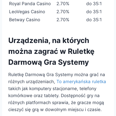
Royal Panda Casino
2.70%
do 35:1
LeoVegas Casino
2.70%
do 35:1
Betway Casino
2.70%
do 35:1
Urządzenia, na których
można zagrać w Ruletkę
Darmową Gra Systemy
Ruletkę Darmową Gra Systemy można grać na
różnych urządzeniach,
To amerykańska ruletka
takich jak komputery stacjonarne, telefony
komórkowe oraz tablety. Dostępność gry na
różnych platformach sprawia, że gracze mogą
cieszyć się grą w dowolnym miejscu i czasie.