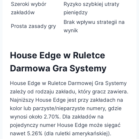
Szeroki wybór
Ryzyko szybkiej utraty
zakładów
pieniędzy
Brak wpływu strategii na
Prosta zasady gry
wynik
House Edge w Ruletce
Darmowa Gra Systemy
House Edge w Ruletce Darmowej Gra Systemy
zależy od rodzaju zakładu, który gracz zawiera.
Najniższy House Edge jest przy zakładach na
kolor lub parzyste/nieparzyste numery, gdzie
wynosi około 2.70%. Dla zakładów na
pojedynczy numer House Edge może sięgać
nawet 5.26% (dla ruletki amerykańskiej).