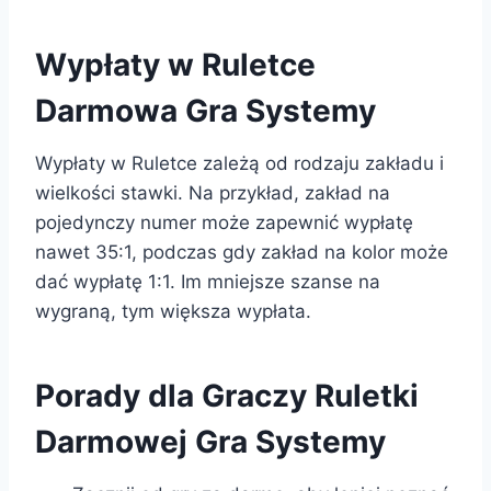
Wypłaty w Ruletce
Darmowa Gra Systemy
Wypłaty w Ruletce zależą od rodzaju zakładu i
wielkości stawki. Na przykład, zakład na
pojedynczy numer może zapewnić wypłatę
nawet 35:1, podczas gdy zakład na kolor może
dać wypłatę 1:1. Im mniejsze szanse na
wygraną, tym większa wypłata.
Porady dla Graczy Ruletki
Darmowej Gra Systemy