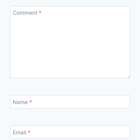
Comment
*
Name
*
Email
*