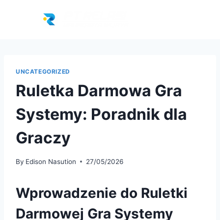
UNCATEGORIZED
Ruletka Darmowa Gra
Systemy: Poradnik dla
Graczy
By
Edison Nasution
27/05/2026
Wprowadzenie do Ruletki
Darmowej Gra Systemy