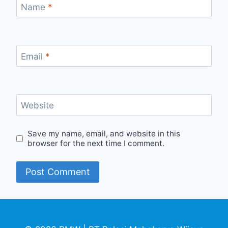
Name
*
Email
*
Website
Save my name, email, and website in this
browser for the next time I comment.