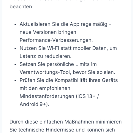
beachten:
Aktualisieren Sie die App regelmäßig –
neue Versionen bringen
Performance‑Verbesserungen.
Nutzen Sie Wi‑Fi statt mobiler Daten, um
Latenz zu reduzieren.
Setzen Sie persönliche Limits im
Verantwortungs‑Tool, bevor Sie spielen.
Prüfen Sie die Kompatibilität Ihres Geräts
mit den empfohlenen
Mindestanforderungen (iOS 13+ /
Android 9+).
Durch diese einfachen Maßnahmen minimieren
Sie technische Hindernisse und können sich