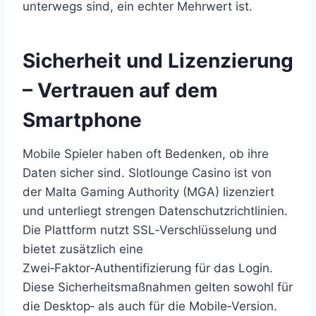
unterwegs sind, ein echter Mehrwert ist.
Sicherheit und Lizenzierung
– Vertrauen auf dem
Smartphone
Mobile Spieler haben oft Bedenken, ob ihre
Daten sicher sind. Slotlounge Casino ist von
der Malta Gaming Authority (MGA) lizenziert
und unterliegt strengen Datenschutzrichtlinien.
Die Plattform nutzt SSL‑Verschlüsselung und
bietet zusätzlich eine
Zwei‑Faktor‑Authentifizierung für das Login.
Diese Sicherheitsmaßnahmen gelten sowohl für
die Desktop‑ als auch für die Mobile‑Version.