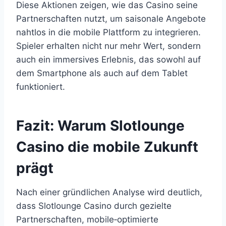
Diese Aktionen zeigen, wie das Casino seine
Partnerschaften nutzt, um saisonale Angebote
nahtlos in die mobile Plattform zu integrieren.
Spieler erhalten nicht nur mehr Wert, sondern
auch ein immersives Erlebnis, das sowohl auf
dem Smartphone als auch auf dem Tablet
funktioniert.
Fazit: Warum Slotlounge
Casino die mobile Zukunft
prägt
Nach einer gründlichen Analyse wird deutlich,
dass Slotlounge Casino durch gezielte
Partnerschaften, mobile‑optimierte