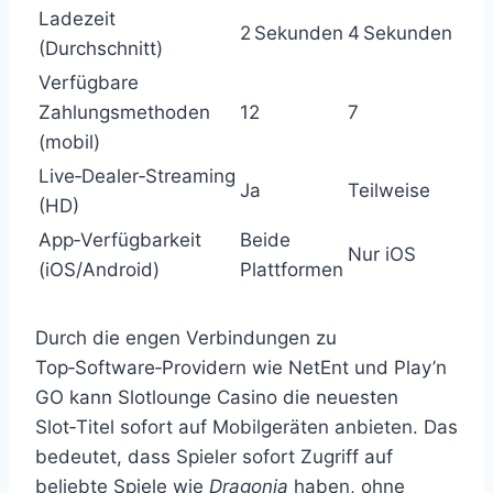
Ladezeit
2 Sekunden
4 Sekunden
(Durchschnitt)
Verfügbare
Zahlungsmethoden
12
7
(mobil)
Live‑Dealer‑Streaming
Ja
Teilweise
(HD)
App‑Verfügbarkeit
Beide
Nur iOS
(iOS/Android)
Plattformen
Durch die engen Verbindungen zu
Top‑Software‑Providern wie NetEnt und Play’n
GO kann Slotlounge Casino die neuesten
Slot‑Titel sofort auf Mobilgeräten anbieten. Das
bedeutet, dass Spieler sofort Zugriff auf
beliebte Spiele wie
Dragonia
haben, ohne