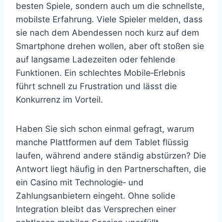
besten Spiele, sondern auch um die schnellste,
mobilste Erfahrung. Viele Spieler melden, dass
sie nach dem Abendessen noch kurz auf dem
Smartphone drehen wollen, aber oft stoßen sie
auf langsame Ladezeiten oder fehlende
Funktionen. Ein schlechtes Mobile‑Erlebnis
führt schnell zu Frustration und lässt die
Konkurrenz im Vorteil.
Haben Sie sich schon einmal gefragt, warum
manche Plattformen auf dem Tablet flüssig
laufen, während andere ständig abstürzen? Die
Antwort liegt häufig in den Partnerschaften, die
ein Casino mit Technologie‑ und
Zahlungsanbietern eingeht. Ohne solide
Integration bleibt das Versprechen einer